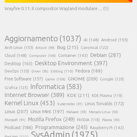
Wayfire 0.11: il compositor Wayland modulare…
(1)
Aggiornamento
(1037)
AI
(148)
Android
(155)
Bug
(215)
Arch Linux
(133)
Canonical
(122)
Articoli
(99)
Debian
(287)
Cloud
(148)
Container
(143)
Computer
(104)
Desktop Environment
(397)
Desktop
(163)
Fedora
(188)
DevOps
(120)
Editing
(110)
Driver
(95)
GNOME
(209)
Free Software
(157)
Game
(108)
Google
(120)
Informatica
(583)
Grafica
(125)
Internet Browser
(389)
KDE
(211)
KDE Plasma
(118)
Kernel Linux
(453)
Linus Torvalds
(172)
Kubernetes
(91)
Linux
(207)
Linux Mint
(197)
Malware
(93)
Manjaro Linux
(94)
Mozilla Firefox
(249)
NVIDIA
(118)
Microsoft
(91)
Plasma
(94)
Programmazione
(245)
Podcast
(186)
Raspberry Pi
(142)
SysAdmin
(1975)
Red Hat
(111)