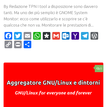
By Redazione TPN I tool a disposizione sono davvero
tanti. Ma uno dei più semplici è GNOME System
Monitor: ecco come utilizzarlo e scoprire se c’è
qualcosa che non va. Monitorare le prestazioni di...
Facebook
Twitter
Email
WhatsApp
Diaspora
Gmail
Outlook.c
Yahoo
Tele
Wo
Mail
Copy
Print
Condividi
Link
0