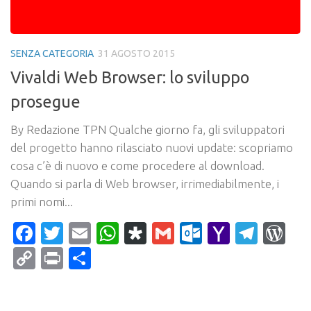
SENZA CATEGORIA
31 AGOSTO 2015
Vivaldi Web Browser: lo sviluppo
prosegue
By Redazione TPN Qualche giorno fa, gli sviluppatori
del progetto hanno rilasciato nuovi update: scopriamo
cosa c’è di nuovo e come procedere al download.
Quando si parla di Web browser, irrimediabilmente, i
primi nomi...
Facebook
Twitter
Email
WhatsApp
Diaspora
Gmail
Outlook.c
Yahoo
Tele
Wo
Mail
Copy
Print
Condividi
Link