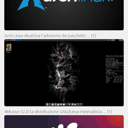
Arch Linux disattiva l’adozione dei pacchetti…
(1)
4MLinux 52.0: la distribuzione GNU/Linux minimalista…
(1)