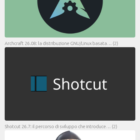
Archcraft 26.08: la distribuzione GNU/Linux basata…
(2)
Shotcut 26.7: il percorso di sviluppo che introduce…
(2)