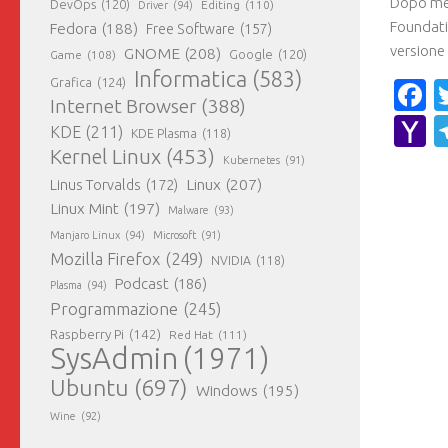
Dopo mes
DevOps
(120)
Editing
(110)
Driver
(94)
Foundatio
Fedora
(188)
Free Software
(157)
versione 
GNOME
(208)
Google
(120)
Game
(108)
Informatica
(583)
Grafica
(124)
F
Internet Browser
(388)
Y
KDE
(211)
KDE Plasma
(118)
Kernel Linux
(453)
M
Kubernetes
(91)
Linux
(207)
Linus Torvalds
(172)
Linux Mint
(197)
Malware
(93)
Manjaro Linux
(94)
Microsoft
(91)
Mozilla Firefox
(249)
NVIDIA
(118)
Podcast
(186)
Plasma
(94)
Programmazione
(245)
Raspberry Pi
(142)
Red Hat
(111)
SysAdmin
(1971)
Ubuntu
(697)
Windows
(195)
Wine
(92)