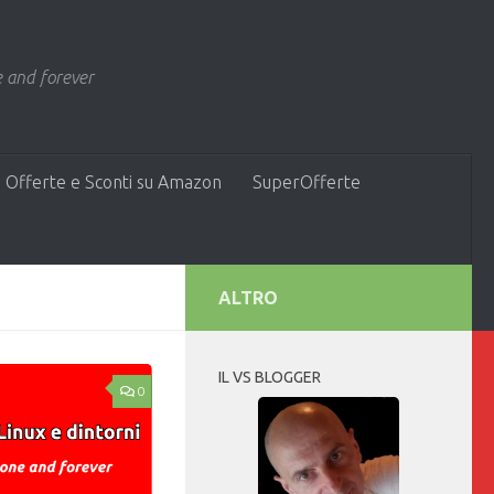
 and forever
 Offerte e Sconti su Amazon
SuperOfferte
ALTRO
IL VS BLOGGER
0