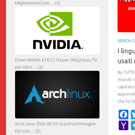
Miglioramenti per…
(3)
SENZA C
I ling
usati 
Driver NVIDIA 610.57.04 per GNU/Linux: fix
per oltre…
(2)
By Toff93
mondo de
capitato 
apprende
che ho st
F
Y
Arch Linux 2026.08.01: la prima immagine
ISO con…
(2)
M