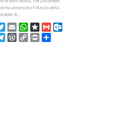
i di duro lavoro, The Document
n ha annunciato il rilascio della
stabile di...
acebook
Twitter
Email
WhatsApp
Diaspora
Gmail
Outlook.com
ahoo
Telegram
WordPress
Copy
Print
Condividi
ail
Link