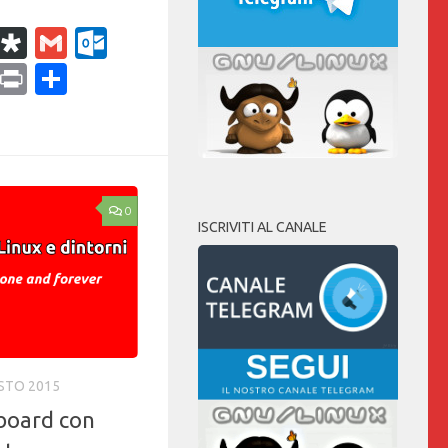
k
r
il
WhatsApp
Diaspora
Gmail
Outlook.com
ram
dPress
Copy
Print
Condividi
Link
0
ISCRIVITI AL CANALE
STO 2015
board con