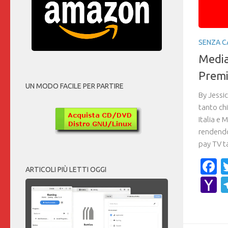
SENZA C
Media
Premi
UN MODO FACILE PER PARTIRE
By Jessic
tanto ch
Italia e 
rendendo
pay TV t
F
ARTICOLI PIÙ LETTI OGGI
Y
M