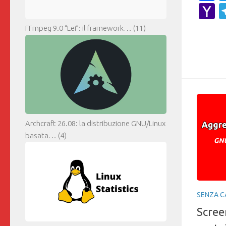
Y
M
FFmpeg 9.0 “Lei”: il framework…
(11)
Archcraft 26.08: la distribuzione GNU/Linux
basata…
(4)
SENZA C
Scree