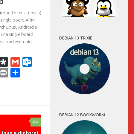
d
(roberto ferramosca)
 single board ARM
rch Linux, Android e
è una single board
DEBIAN 13 TRIXIE
zzata ad esempio
k
r
il
WhatsApp
Diaspora
Gmail
Outlook.com
ram
dPress
Copy
Print
Condividi
Link
DEBIAN 12 BOOKWORM
0