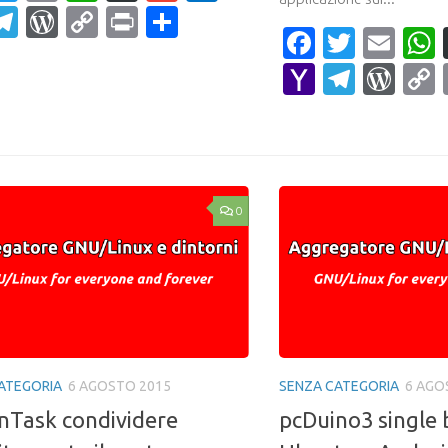
ahoo
Telegram
WordPress
Copy
Print
Condividi
Faceboo
Twitte
Ema
ail
Link
Yahoo
Teleg
Wor
Mail
0
ATEGORIA
6 AGOSTO 2015
SENZA CATEGORIA
6 AGO
nTask condividere
pcDuino3 single 