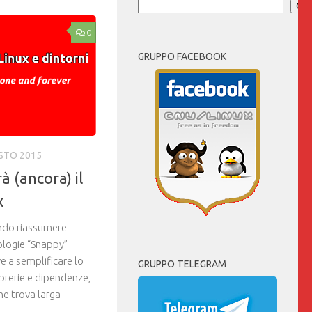
Cer
0
GRUPPO FACEBOOK
STO 2015
 (ancora) il
x
ndo riassumere
ologie “Snappy”
 a semplificare lo
GRUPPO TELEGRAM
ibrerie e dipendenze,
he trova larga