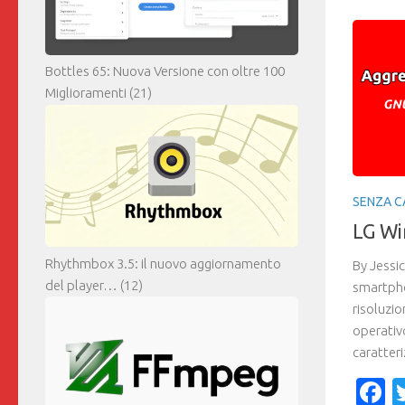
Bottles 65: Nuova Versione con oltre 100
Miglioramenti
(21)
SENZA C
LG Wi
Rhythmbox 3.5: il nuovo aggiornamento
By Jessi
del player…
(12)
smartpho
risoluzio
operativo
caratter
F