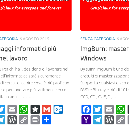
ATEGORIA
6 AGOSTO 2015
SENZA CATEGORIA
6 AGO
uaggi informatici più
ImgBurn: master
nel lavoro
Windows
 Per chi ha il desiderio di lavorare nel
By s3inn ImgBurn è uno de
ll’informatica sarà sicuramente
gratuiti di masterizzazio
di cercar di capire cosa è più proficuo
Supporta qualsiasi disco 
re per lavorare più facilmente ecco
DVD e Blu-ray e più di 10 
ilato una lista…...
CCD, CDI, CUE, DI,...
acebook
Twitter
Email
WhatsApp
Diaspora
Gmail
Outlook.com
Faceboo
Twitte
Ema
ahoo
Telegram
WordPress
Copy
Print
Condividi
Yahoo
Teleg
Wor
ail
Link
Mail