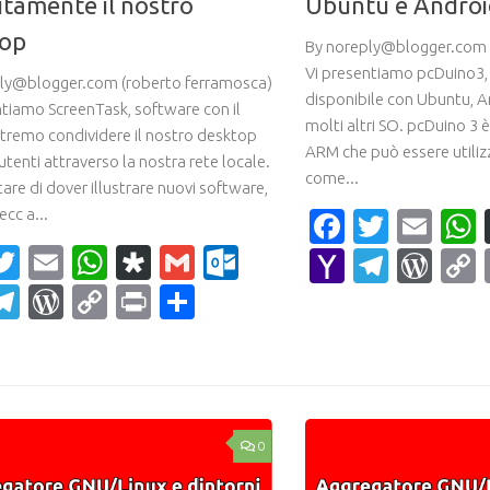
itamente il nostro
Ubuntu e Androi
top
By noreply@blogger.com 
Vi presentiamo pcDuino3,
ly@blogger.com (roberto ferramosca)
disponibile con Ubuntu, A
ntiamo ScreenTask, software con il
molti altri SO. pcDuino 3 
tremo condividere il nostro desktop
ARM che può essere utili
 utenti attraverso la nostra rete locale.
come...
are di dover illustrare nuovi software,
ecc a...
Faceboo
Twitte
Ema
acebook
Twitter
Email
WhatsApp
Diaspora
Gmail
Outlook.com
Yahoo
Teleg
Wor
Mail
ahoo
Telegram
WordPress
Copy
Print
Condividi
ail
Link
0