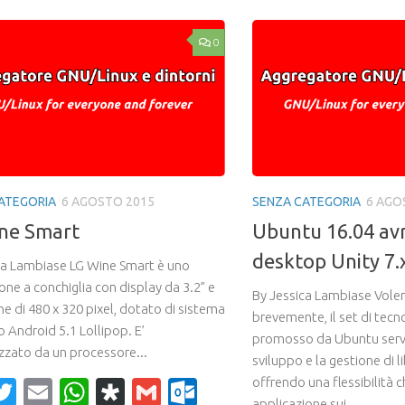
0
ATEGORIA
6 AGOSTO 2015
SENZA CATEGORIA
6 AGO
ne Smart
Ubuntu 16.04 avrà
desktop Unity 7.
ca Lambiase LG Wine Smart è uno
ne a conchiglia con display da 3.2” e
By Jessica Lambiase Vole
ne di 480 x 320 pixel, dotato di sistema
brevemente, il set di tecn
 Android 5.1 Lollipop. E’
promosso da Ubuntu serve
izzato da un processore...
sviluppo e la gestione di l
offrendo una flessibilità c
acebook
Twitter
Email
WhatsApp
Diaspora
Gmail
Outlook.com
applicazione sui...