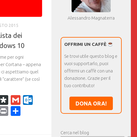
Alessandro Magnaterra
STO 2015
ista dei
ndows 10
OFFRIMI UN CAFFÈ
Se trovi utile questo blog e
me per ogni
vuoi supportarlo, puoi
per Cortana – appena
offrirmi un caffè con una
 ci aspettiamo quel
donazione. Grazie per il
i “carattere” (se così
tuo contributo!
k
r
il
WhatsApp
Diaspora
Gmail
Outlook.com
DONA ORA!
ram
dPress
Copy
Print
Condividi
Link
Cerca nel blog