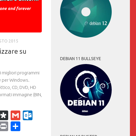
STO 2015
izzare su
DEBIAN 11 BULLSEYE
i migliori programmi
ne per Windows.
ottico, CD, DVD, HD
formati immagine (BIN,
k
r
il
WhatsApp
Diaspora
Gmail
Outlook.com
ram
dPress
Copy
Print
Condividi
Link