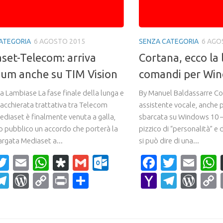
ATEGORIA
6 AGOSTO 2015
SENZA CATEGORIA
6 AGO
set-Telecom: arriva
Cortana, ecco la l
um anche su TIM Vision
comandi per Wi
a Lambiase La fase finale della lunga e
By Manuel Baldassarre Co
iacchierata trattativa tra Telecom
assistente vocale, anche 
Mediaset è finalmente venuta a galla,
sbarcata su Windows 10 –
 pubblico un accordo che porterà la
pizzico di “personalità” e d
argata Mediaset a...
si può dire di una...
acebook
Twitter
Email
WhatsApp
Diaspora
Gmail
Outlook.com
Faceboo
Twitte
Ema
ahoo
Telegram
WordPress
Copy
Print
Condividi
Yahoo
Teleg
Wor
ail
Link
Mail