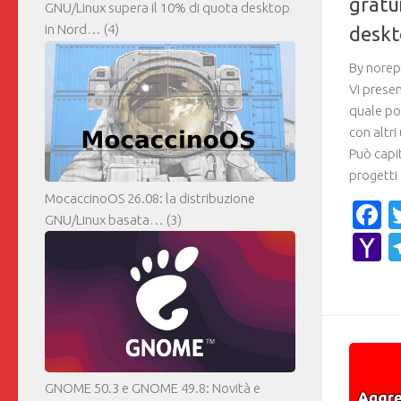
gratu
GNU/Linux supera il 10% di quota desktop
in Nord…
(4)
desk
By norep
Vi prese
quale po
con altri
Può capit
progetti 
MocaccinoOS 26.08: la distribuzione
F
GNU/Linux basata…
(3)
Y
M
GNOME 50.3 e GNOME 49.8: Novità e