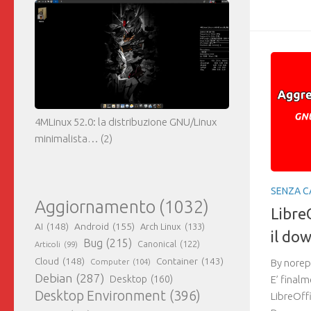
4MLinux 52.0: la distribuzione GNU/Linux
minimalista…
(2)
SENZA C
Aggiornamento
(1032)
LibreO
AI
(148)
Android
(155)
Arch Linux
(133)
il do
Bug
(215)
Canonical
(122)
Articoli
(99)
Cloud
(148)
Container
(143)
Computer
(104)
By norep
Debian
(287)
Desktop
(160)
E’ finalm
Desktop Environment
(396)
LibreOffi