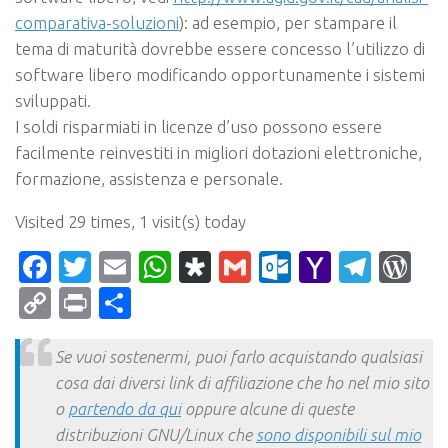
comparativa-soluzioni
): ad esempio, per stampare il
tema di maturità dovrebbe essere concesso l’utilizzo di
software libero modificando opportunamente i sistemi
sviluppati.
I soldi risparmiati in licenze d’uso possono essere
facilmente reinvestiti in migliori dotazioni elettroniche,
formazione, assistenza e personale.
Visited 29 times, 1 visit(s) today
Facebook
Twitter
Email
WhatsApp
Diaspora
Gmail
Outlook.c
Yahoo
Tele
Wo
Mail
Copy
Print
Condividi
Link
Se vuoi sostenermi, puoi farlo acquistando qualsiasi
cosa dai diversi link di affiliazione che ho nel mio sito
o
partendo da qui
oppure alcune di queste
distribuzioni GNU/Linux che
sono disponibili sul mio