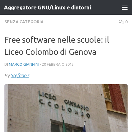
Aggregatore GNU/Linux e dintorni
Salta al contenuto
SENZA CATEGORIA
0
Free software nelle scuole: il
Liceo Colombo di Genova
DI
MARCO GIANNINI
·
20 FEBBRAIO 2015
By
Stefano s