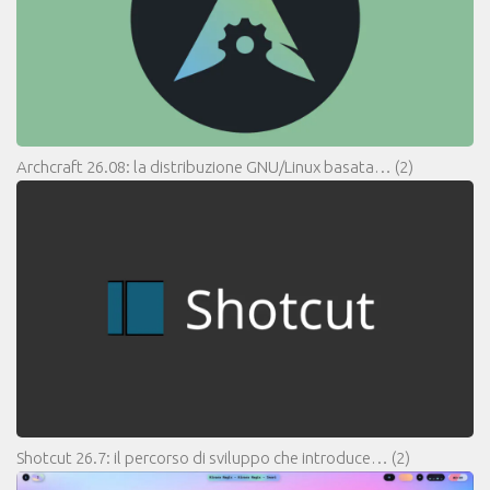
Archcraft 26.08: la distribuzione GNU/Linux basata…
(2)
Shotcut 26.7: il percorso di sviluppo che introduce…
(2)