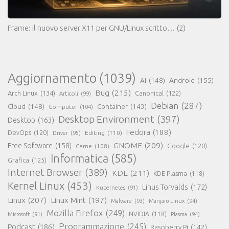
Frame: il nuovo server X11 per GNU/Linux scritto…
(2)
Aggiornamento
(1039)
AI
(148)
Android
(155)
Bug
(215)
Arch Linux
(134)
Canonical
(122)
Articoli
(99)
Debian
(287)
Cloud
(148)
Container
(143)
Computer
(104)
Desktop Environment
(397)
Desktop
(163)
Fedora
(188)
DevOps
(120)
Editing
(110)
Driver
(95)
GNOME
(209)
Free Software
(158)
Game
(108)
Google
(120)
Informatica
(585)
Grafica
(125)
Internet Browser
(389)
KDE
(211)
KDE Plasma
(118)
Kernel Linux
(453)
Linus Torvalds
(172)
Kubernetes
(91)
Linux
(207)
Linux Mint
(197)
Malware
(93)
Manjaro Linux
(94)
Mozilla Firefox
(249)
NVIDIA
(118)
Microsoft
(91)
Plasma
(94)
Programmazione
(245)
Podcast
(186)
Raspberry Pi
(142)