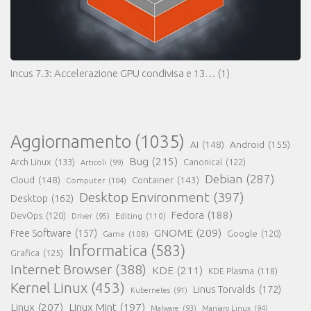
Incus 7.3: Accelerazione GPU condivisa e 13…
(1)
Aggiornamento
(1035)
AI
(148)
Android
(155)
Bug
(215)
Arch Linux
(133)
Canonical
(122)
Articoli
(99)
Debian
(287)
Cloud
(148)
Container
(143)
Computer
(104)
Desktop Environment
(397)
Desktop
(162)
Fedora
(188)
DevOps
(120)
Editing
(110)
Driver
(95)
GNOME
(209)
Free Software
(157)
Game
(108)
Google
(120)
Informatica
(583)
Grafica
(125)
Internet Browser
(388)
KDE
(211)
KDE Plasma
(118)
Kernel Linux
(453)
Linus Torvalds
(172)
Kubernetes
(91)
Linux
(207)
Linux Mint
(197)
Malware
(93)
Manjaro Linux
(94)