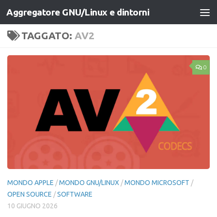
Aggregatore GNU/Linux e dintorni
Salta al contenuto
TAGGATO:
AV2
0
MONDO APPLE
/
MONDO GNU/LINUX
/
MONDO MICROSOFT
/
OPEN SOURCE
/
SOFTWARE
10 GIUGNO 2026