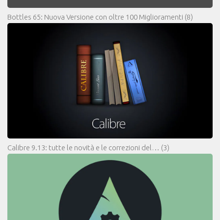
Bottles 65: Nuova Versione con oltre 100 Miglioramenti
(8)
Calibre 9.13: tutte le novità e le correzioni del…
(3)