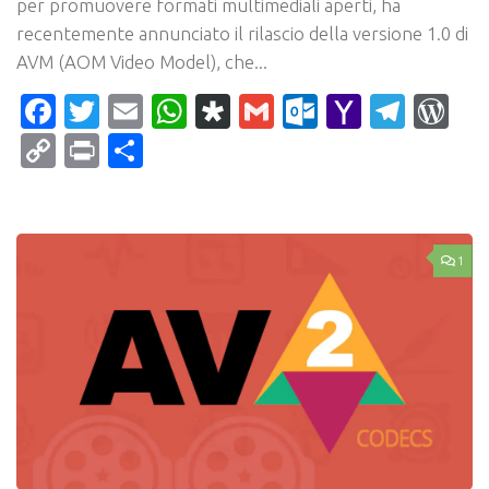
per promuovere formati multimediali aperti, ha
recentemente annunciato il rilascio della versione 1.0 di
AVM (AOM Video Model), che...
Facebook
Twitter
Email
WhatsApp
Diaspora
Gmail
Outlook.c
Yahoo
Tele
Wo
Mail
Copy
Print
Condividi
Link
1