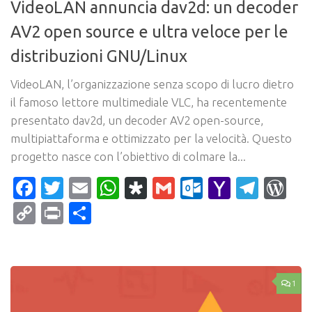
VideoLAN annuncia dav2d: un decoder
AV2 open source e ultra veloce per le
distribuzioni GNU/Linux
VideoLAN, l’organizzazione senza scopo di lucro dietro
il famoso lettore multimediale VLC, ha recentemente
presentato dav2d, un decoder AV2 open-source,
multipiattaforma e ottimizzato per la velocità. Questo
progetto nasce con l’obiettivo di colmare la...
Facebook
Twitter
Email
WhatsApp
Diaspora
Gmail
Outlook.c
Yahoo
Tele
Wo
Mail
Copy
Print
Condividi
Link
1