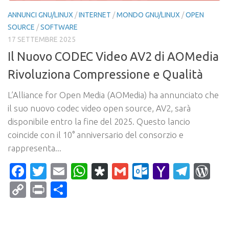
ANNUNCI GNU/LINUX
/
INTERNET
/
MONDO GNU/LINUX
/
OPEN
SOURCE
/
SOFTWARE
17 SETTEMBRE 2025
Il Nuovo CODEC Video AV2 di AOMedia
Rivoluziona Compressione e Qualità
L’Alliance for Open Media (AOMedia) ha annunciato che
il suo nuovo codec video open source, AV2, sarà
disponibile entro la fine del 2025. Questo lancio
coincide con il 10° anniversario del consorzio e
rappresenta...
Facebook
Twitter
Email
WhatsApp
Diaspora
Gmail
Outlook.c
Yahoo
Tele
Wo
Mail
Copy
Print
Condividi
Link