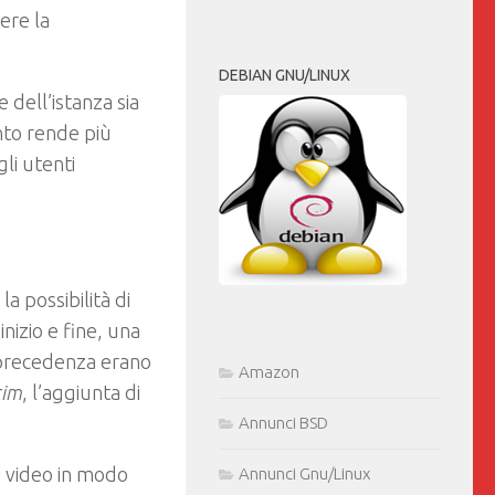
ere la
DEBIAN GNU/LINUX
 dell’istanza sia
nto rende più
gli utenti
la possibilità di
 inizio e fine, una
 precedenza erano
Amazon
rim
, l’aggiunta di
.
Annunci BSD
i video in modo
Annunci Gnu/Linux