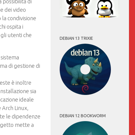
ossibilità di
ne dei video
 la condivisione
hi ospita i
 gli utenti che
DEBIAN 13 TRIXIE
 sistema
tema di gestione di
ieste è inoltre
nstallazione sia
ocazione ideale
 Arch Linux,
DEBIAN 12 BOOKWORM
tutte le dipendenze
rogetto mette a