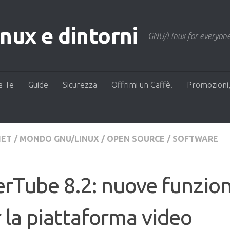
ux e dintorni
GNU/Linux for everyone
a Te
Guide
Sicurezza
Offrimi un Caffè!
Promozioni,
NET
/
MONDO GNU/LINUX
/
OPEN SOURCE
/
SOFTWARE
rTube 8.2: nuove funzion
 la piattaforma video