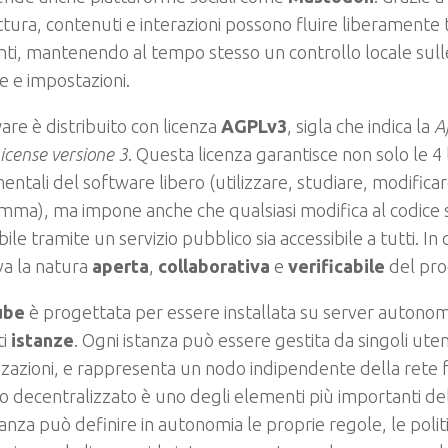
ttura, contenuti e interazioni possono fluire liberamente 
nti, mantenendo al tempo stesso un controllo locale sull
he e impostazioni.
ware è distribuito con licenza
AGPLv3
, sigla che indica la
A
License versione 3
. Questa licenza garantisce non solo le 4 
ntali del software libero (utilizzare, studiare, modificare 
ma), ma impone anche che qualsiasi modifica al codice 
bile tramite un servizio pubblico sia accessibile a tutti. I
va la natura
aperta
,
collaborativa
e
verificabile
del pro
ube
è progettata per essere installata su server autonom
ti
istanze
. Ogni istanza può essere gestita da singoli ute
zazioni, e rappresenta un nodo indipendente della rete
 decentralizzato è uno degli elementi più importanti del
tanza può definire in autonomia le proprie regole, le polit