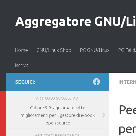
Salta al contenuto
Aggregatore GNU/Lin
Home
GNU/Linux Shop
PC GNU/Linux
PC Fai d
Iscriviti
SEGUICI:
INTER
ARTICOLO SUCCESSIVO
Pee
Calibre 9.9: aggiornamenti e
miglioramenti per il gestore di e-book
open source
per
ARTICOLO PRECEDENTE