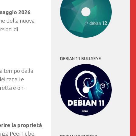
maggio 2026
.
ne della nuova
sioni di
DEBIAN 11 BULLSEYE
da tempo dalla
ei canali e
retta e on-
rire la proprietà
tanza PeerTube.