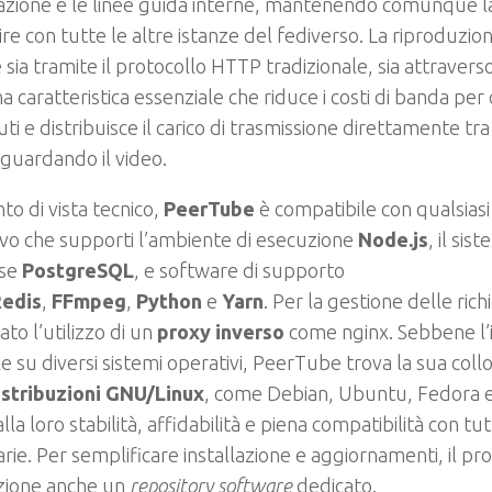
ione e le linee guida interne, mantenendo comunque la p
ire con tutte le altre istanze del fediverso. La riproduzio
 sia tramite il protocollo HTTP tradizionale, sia attraverso
a caratteristica essenziale che riduce i costi di banda per c
ti e distribuisce il carico di trasmissione direttamente tra
guardando il video.
to di vista tecnico,
PeerTube
è compatibile con qualsiasi
vo che supporti l’ambiente di esecuzione
Node.js
, il sis
ase
PostgreSQL
, e software di supporto
edis
,
FFmpeg
,
Python
e
Yarn
. Per la gestione delle rich
ato l’utilizzo di un
proxy inverso
come nginx. Sebbene l’i
le su diversi sistemi operativi, PeerTube trova la sua coll
istribuzioni GNU/Linux
, come Debian, Ubuntu, Fedora e
alla loro stabilità, affidabilità e piena compatibilità con 
rie. Per semplificare installazione e aggiornamenti, il p
izione anche un
repository software
dedicato.