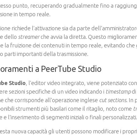
stesso punto, recuperando gradualmente fino a raggiung
sione in tempo reale.
ione richiede l’attivazione sia da parte dell’amministratore
te dello
streamer
che avvia la diretta. Questo migliorame
ile la fruizione dei contenuti in tempo reale, evitando che 
 parti importanti della trasmissione.
ioramenti a PeerTube Studio
be Studio
, l’editor video integrato, viene potenziato con 
re sezioni specifiche di un video indicando i
timestamp
di
e che corrisponde all’operazione inglese
cut sections
. In
ponibili strumenti più basilari come il ritaglio, noto come
t
e e l’inserimento di segmenti iniziali o finali personalizzati
sta nuova capacità gli utenti possono modificare i propr