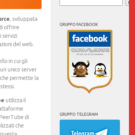
Cer
urce
, sviluppata
GRUPPO FACEBOOK
i offrire
i servizi
azioni del web.
lo in cui gli
 un unico server
 che permette la
stessi.
be
utilizza il
iattaforme
GRUPPO TELEGRAM
 PeerTube di
lizzati che
a questa