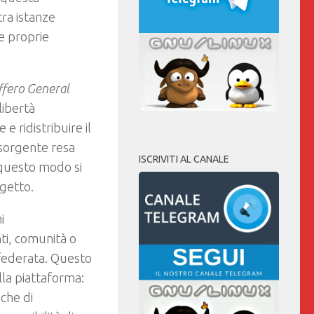
tra istanze
e proprie
ffero General
libertà
e ridistribuire il
sorgente resa
ISCRIVITI AL CANALE
n questo modo si
getto.
i
nti, comunità o
 federata. Questo
la piattaforma:
iche di