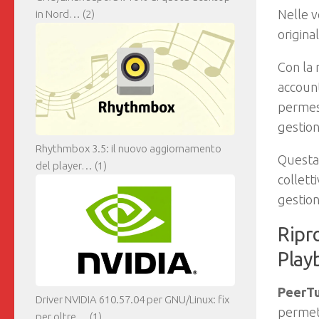
Nelle v
in Nord…
(2)
origina
Con la 
account
permess
gestion
Rhythmbox 3.5: il nuovo aggiornamento
Questa 
del player…
(1)
colletti
gestion
Ripr
Play
PeerTu
Driver NVIDIA 610.57.04 per GNU/Linux: fix
permett
per oltre…
(1)