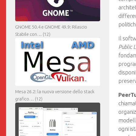
archite
differe
politic
GNOME 50.4 e GNOME 49.9: Rilascio
Stabile con…
(12)
Il soft
Public 
fondame
program
disponi
preser
Mesa 26.2: la nuova versione dello stack
PeerT
grafico…
(12)
chiama
organiz
modello
ogni is