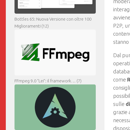
moderaz
interag
avviene
Bottles 65: Nuova Versione con oltre 100
P2P, un
Miglioramenti
(12)
contenu
stanno 
Dal pun
operati
datab
come
R
FFmpeg 9.0 “Lei”: il framework…
(7)
consigli
possibi
sulle
d
grazie 
necessa
dispos