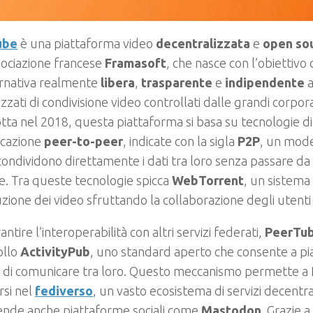
ube
è una piattaforma video
decentralizzata
e
open so
sociazione francese
Framasoft
, che nasce con l’obiettivo d
ernativa realmente
libera
,
trasparente
e
indipendente
a
izzati di condivisione video controllati dalle grandi corpor
tta nel 2018, questa piattaforma si basa su tecnologie di
cazione
peer-to-peer
, indicate con la sigla
P2P
, un model
condividono direttamente i dati tra loro senza passare da
e. Tra queste tecnologie spicca
WebTorrent
, un sistema
uzione dei video sfruttando la collaborazione degli utenti 
antire l’interoperabilità con altri servizi federati,
PeerTu
ollo
ActivityPub
, uno standard aperto che consente a p
e di comunicare tra loro. Questo meccanismo permette a
rsi nel
fediverso
, un vasto ecosistema di servizi decentra
nde anche piattaforme sociali come
Mastodon
. Grazie 