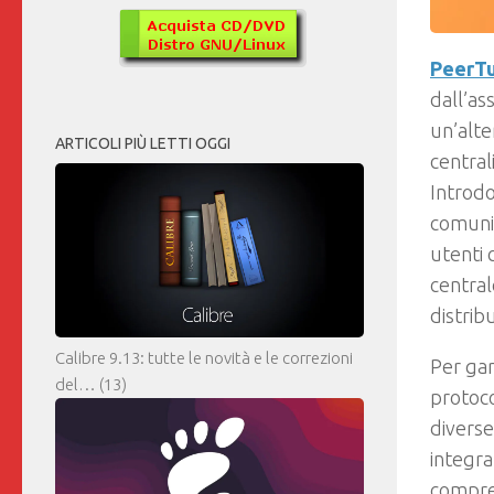
PeerT
dall’as
un’alt
ARTICOLI PIÙ LETTI OGGI
central
Introdo
comuni
utenti 
central
distrib
Calibre 9.13: tutte le novità e le correzioni
Per gar
del…
(13)
protoc
divers
integra
compre