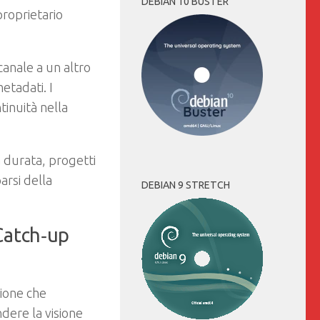
DEBIAN 10 BUSTER
proprietario
canale a un altro
etadati. I
tinuità nella
a durata, progetti
parsi della
DEBIAN 9 STRETCH
(Catch‑up
ione che
dere la visione