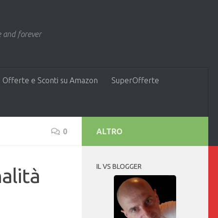
 and forever
 Offerte e Sconti su Amazon
SuperOfferte
0
ALTRO
IL VS BLOGGER
alità