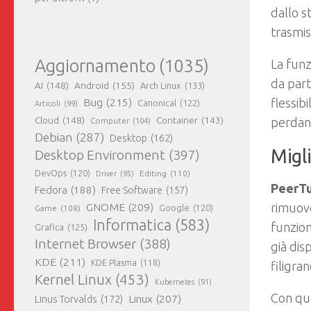
dallo 
trasmis
Aggiornamento
(1035)
La funz
da par
AI
(148)
Android
(155)
Arch Linux
(133)
flessib
Bug
(215)
Canonical
(122)
Articoli
(99)
Cloud
(148)
Container
(143)
perdano
Computer
(104)
Debian
(287)
Desktop
(162)
Migl
Desktop Environment
(397)
DevOps
(120)
Editing
(110)
Driver
(95)
PeerTu
Fedora
(188)
Free Software
(157)
rimuove
GNOME
(209)
Game
(108)
Google
(120)
Informatica
(583)
funzion
Grafica
(125)
Internet Browser
(388)
già dis
KDE
(211)
KDE Plasma
(118)
filigran
Kernel Linux
(453)
Kubernetes
(91)
Con que
Linux
(207)
Linus Torvalds
(172)