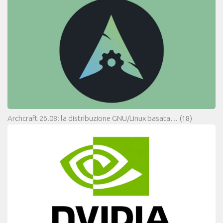
Archcraft 26.08: la distribuzione GNU/Linux basata…
(18)