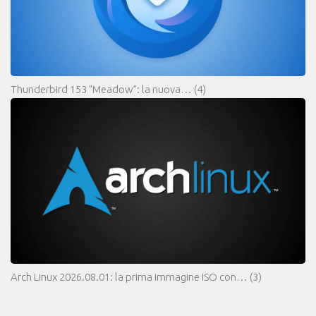
Thunderbird 153 “Meadow”: la nuova…
(4)
Arch Linux 2026.08.01: la prima immagine ISO con…
(3)