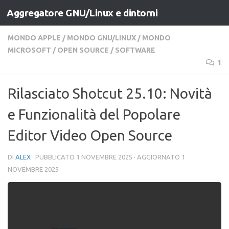
Aggregatore GNU/Linux e dintorni
Salta al contenuto
MONDO APPLE
/
MONDO GNU/LINUX
/
MONDO
MICROSOFT
/
OPEN SOURCE
/
SOFTWARE
1
Rilasciato Shotcut 25.10: Novità
e Funzionalità del Popolare
Editor Video Open Source
DI
ALEX
· PUBBLICATO
1 NOVEMBRE 2025
· AGGIORNATO
1
NOVEMBRE 2025