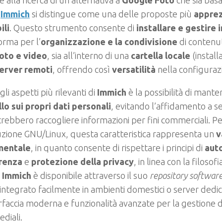
è alla ricerca di un’alternativa a
Google Foto
che sia bas
,
Immich
si distingue come una delle proposte più
apprez
ili
. Questo strumento consente di
installare e gestire
orma per l’
organizzazione e la condivisione
di contenut
oto e video
, sia all’interno di una
cartella locale
(instal
erver remoti
, offrendo così
versatilità
nella configuraz
li aspetti più rilevanti di
Immich
è la possibilità di mante
lo sui propri dati personali
, evitando l’affidamento a ser
rebbero raccogliere informazioni per fini commerciali. Per
uzione GNU/Linux, questa caratteristica rappresenta un
v
mentale
, in quanto consente di rispettare i principi di
aut
renza
e
protezione della privacy
, in linea con la filosof
.
Immich
è disponibile attraverso il suo
repository softwar
integrato facilmente in ambienti domestici o server dedic
rfaccia moderna e funzionalità avanzate per la gestione 
diali.