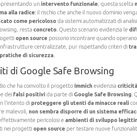
ppresentando un
intervento funzionale
, questa scelta
n
ma alla radice
: il rischio che anche il nuovo dominio ven
ficato come pericoloso
da sistemi automatizzati di anali
rowsing, resta
concreto
. Questo scenario evidenzia le
dif
rogetti
open source
possono incontrare quando operano a
infrastrutture centralizzate, pur rispettando criteri di
tr
pratiche di sicurezza
.
miti di Google Safe Browsing
dio che ha coinvolto il progetto
Immich
evidenzia
criticit
ne dei
falsi positivi
da parte di
Google Safe Browsing
. 
n l’intento di
proteggere gli utenti da minacce reali
com
re malevoli,
non sembra disporre di un sistema effica
i effettivamente pericolosi e
ambienti di sviluppo legitti
ati nei progetti
open source
per testare nuove funzionalità