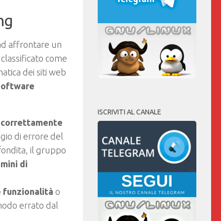
ng
ad affrontare un
 classificato come
omatica dei siti web
software
ISCRIVITI AL CANALE
e correttamente
gio di errore del
fondita, il gruppo
mini di
 funzionalità
o
 modo errato dal