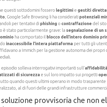
e questi sottodomini fossero
legittimi
e
gestiti dirett
tto
, Google Safe Browsing li ha considerati
potenziali mi
ndoli per tentativi di
phishing
o
contraffazione
del sito 
to è stato particolarmente grave: la
segnalazione di un 
ominio
ha comportato il
blocco dell’intero dominio pri
ndo
inaccessibile l’intera piattaforma
per tutti gli utent
affidavano a Immich per la gestione autonoma dei propri 
diali.
episodio solleva interrogativi importanti sull’
affidabilit
tizzati di sicurezza
e sul loro impatto sui progetti
ope
tutto quando questi ultimi operano in modo trasparente
alizzato, al di fuori delle grandi infrastrutture commercia
soluzione provvisoria che non el