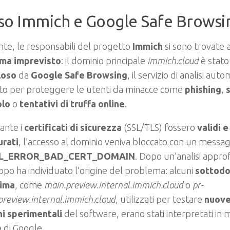
aso Immich e Google Safe Browsi
nte, le responsabili del progetto
Immich
si sono trovate 
ma imprevisto
: il dominio principale
immich.cloud
è stato
loso
da
Google Safe Browsing
, il servizio di analisi aut
ato per proteggere le utenti da minacce come
phishing
,
olo
o
tentativi di truffa online
.
ante i
certificati di sicurezza
(SSL/TLS) fossero
validi 
urati
, l’accesso al dominio veniva bloccato con un messag
L_ERROR_BAD_CERT_DOMAIN
. Dopo un’analisi appro
uppo ha individuato l’origine del problema: alcuni
sottodo
ima
, come
main.preview.internal.immich.cloud
o
pr-
review.internal.immich.cloud
, utilizzati per testare
nuove
ni sperimentali
del software, erano stati interpretati in
 di Google.