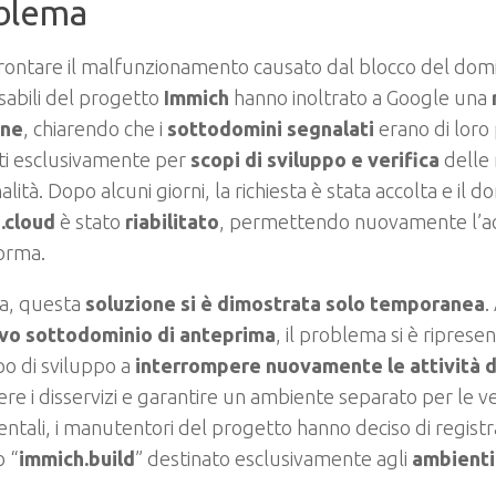
blema
rontare il malfunzionamento causato dal blocco del domini
abili del progetto
Immich
hanno inoltrato a Google una
one
, chiarendo che i
sottodomini segnalati
erano di loro
ati esclusivamente per
scopi di sviluppo e verifica
delle
alità. Dopo alcuni giorni, la richiesta è stata accolta e il d
.cloud
è stato
riabilitato
, permettendo nuovamente l’ac
orma.
ia, questa
soluzione si è dimostrata solo temporanea
.
vo sottodominio di anteprima
, il problema si è ripres
po di sviluppo a
interrompere nuovamente le attività d
re i disservizi e garantire un ambiente separato per le ve
ntali, i manutentori del progetto hanno deciso di regist
o “
immich.build
” destinato esclusivamente agli
ambienti