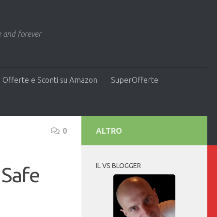
 and forever
 Offerte e Sconti su Amazon
SuperOfferte
0
ALTRO
IL VS BLOGGER
 Safe