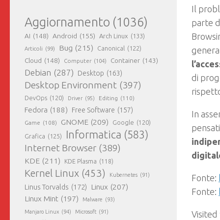
Il pro
Aggiornamento
(1036)
parte 
Brows
AI
(148)
Android
(155)
Arch Linux
(133)
Bug
(215)
Canonical
(122)
gener
Articoli
(99)
Cloud
(148)
Container
(143)
Computer
(104)
l’acce
Debian
(287)
Desktop
(163)
di pro
Desktop Environment
(397)
rispett
DevOps
(120)
Editing
(110)
Driver
(95)
Fedora
(188)
Free Software
(157)
In asse
GNOME
(209)
Game
(108)
Google
(120)
pensati
Informatica
(583)
Grafica
(125)
indipe
Internet Browser
(389)
digital
KDE
(211)
KDE Plasma
(118)
Kernel Linux
(453)
Kubernetes
(91)
Fonte:
Linux
(207)
Linus Torvalds
(172)
Fonte:
Linux Mint
(197)
Malware
(93)
Manjaro Linux
(94)
Microsoft
(91)
Visited