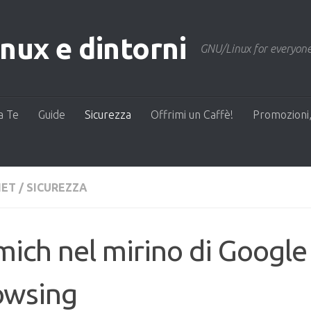
ux e dintorni
GNU/Linux for everyone
a Te
Guide
Sicurezza
Offrimi un Caffè!
Promozioni,
NET
/
SICUREZZA
ich nel mirino di Google
owsing