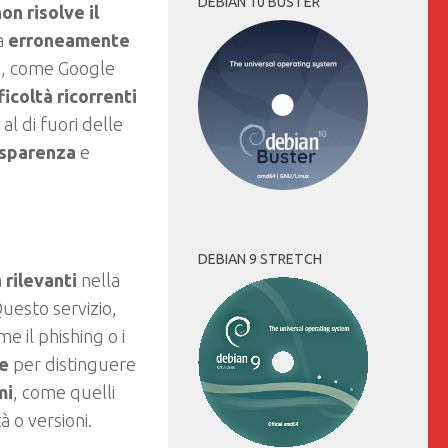
DEBIAN 10 BUSTER
on risolve il
ga
erroneamente
si, come Google
ficoltà ricorrenti
l di fuori delle
asparenza
e
DEBIAN 9 STRETCH
à rilevanti
nella
Questo servizio,
e il phishing o i
ce
per distinguere
mi
, come quelli
 o versioni.