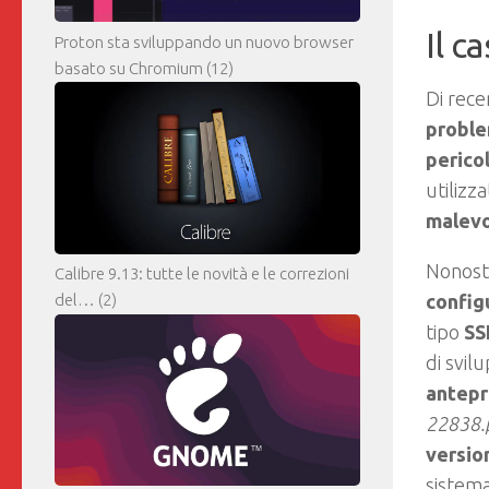
Il c
Proton sta sviluppando un nuovo browser
basato su Chromium
(12)
Di rece
proble
perico
utilizz
malev
Nonost
Calibre 9.13: tutte le novità e le correzioni
config
del…
(2)
tipo
SS
di svil
antepr
22838.p
versio
sistema