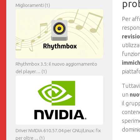
pro
Miglioramenti
(1)
Per aff
respons
revisi
utilizz
funzion
immich
Rhythmbox 3.5: il nuovo aggiornamento
piattaf
del player…
(1)
Tuttav
un
nuo
il grup
contene
sperime
domini
Driver NVIDIA 610.57.04 per GNU/Linux: fix
per oltre…
(1)