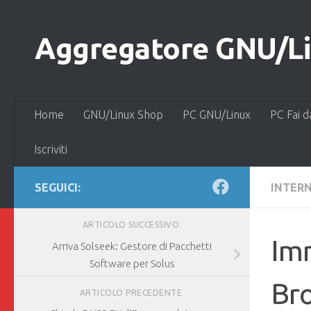
Salta al contenuto
Aggregatore GNU/Lin
Home
GNU/Linux Shop
PC GNU/Linux
PC Fai d
Iscriviti
SEGUICI:
INTER
ARTICOLO SUCCESSIVO
Imm
Arriva Solseek: Gestore di Pacchetti
Software per Solus
Br
ARTICOLO PRECEDENTE