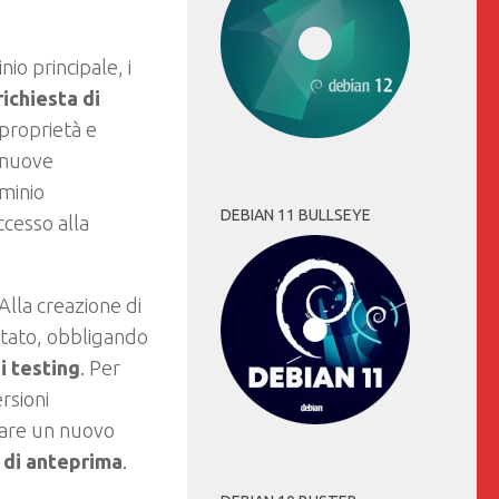
o principale, i
richiesta di
 proprietà e
 nuove
ominio
DEBIAN 11 BULLSEYE
cesso alla
 Alla creazione di
entato, obbligando
i testing
. Per
rsioni
rare un nuovo
 di anteprima
.