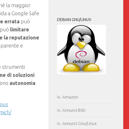
ché la maggior
ffida a Google Safe
DEBIAN GNU/LINUX
e errata
può
o può
limitare
 la reputazione
sparente e
che strumenti
one di soluzioni
vono
autonomia
Amazon
rous
Annunci BSD
mich/
Annunci Gnu/Linux