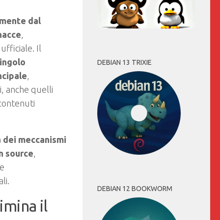
amente dal
nacce
,
ufficiale. Il
singolo
DEBIAN 13 TRIXIE
ncipale
,
i, anche quelli
contenuti
à dei meccanismi
n source
,
 e
li.
DEBIAN 12 BOOKWORM
imina il