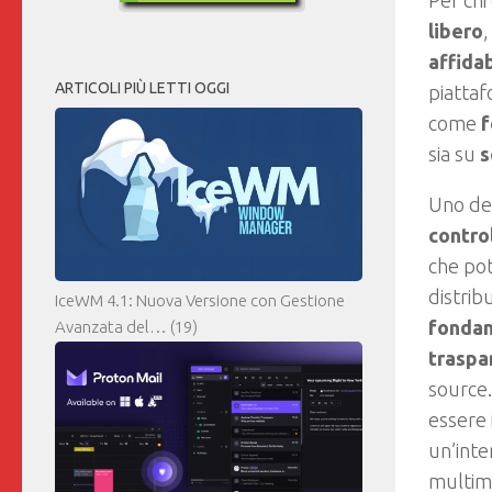
Per chi 
libero
affidab
ARTICOLI PIÙ LETTI OGGI
piattaf
come
f
sia su
s
Uno deg
control
che pot
distrib
IceWM 4.1: Nuova Versione con Gestione
fonda
Avanzata del…
(19)
traspa
source
essere 
un’inte
multime