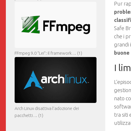
Pur ra
proble
classi
Safe B
che i p
grandi 
buone 
FFmpeg 9.0 “Lei”: il framework…
(1)
I li
L’episo
gestio
nato co
softwa
Arch Linux disattiva l’adozione dei
tra sit
pacchetti…
(1)
utilizz