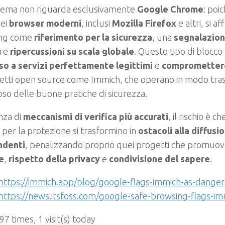
blema non riguarda esclusivamente
Google Chrome
: poi
dei
browser moderni
, inclusi
Mozilla Firefox
e altri, si a
ing come
riferimento per la sicurezza
, una
segnalazion
are
ripercussioni su scala globale
. Questo tipo di blocc
sso a servizi perfettamente legittimi
e
compromettere
getti open source come Immich, che operano in modo tra
oso delle buone pratiche di sicurezza.
nza di
meccanismi di verifica più accurati
, il rischio è 
 per la protezione si trasformino in
ostacoli alla diffusi
ndenti
, penalizzando proprio quei progetti che promuo
e
,
rispetto della privacy
e
condivisione del sapere
.
https://immich.app/blog/google-flags-immich-as-dange
https://news.itsfoss.com/google-safe-browsing-flags-im
 97 times, 1 visit(s) today