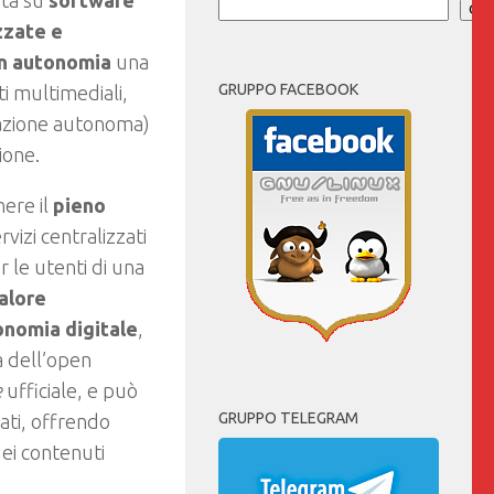
ata su
software
Cer
zate e
 in autonomia
una
GRUPPO FACEBOOK
i multimediali,
lazione autonoma)
ione.
nere il
pieno
vizi centralizzati
 le utenti di una
alore
onomia digitale
,
ia dell’open
e
ufficiale, e può
GRUPPO TELEGRAM
ati, offrendo
dei contenuti