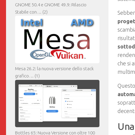
GNOME 50.4 e GNOME 49.9: Rilascio
Stabile con…
(2)
Sebben
proge
scambia
risulta
sottod
rende
che si 
Mesa 26.2: la nuova versione dello stack
multime
grafico…
(1)
Questo 
automa
soprat
decentr
Una 
Bottles 65: Nuova Versione con oltre 100