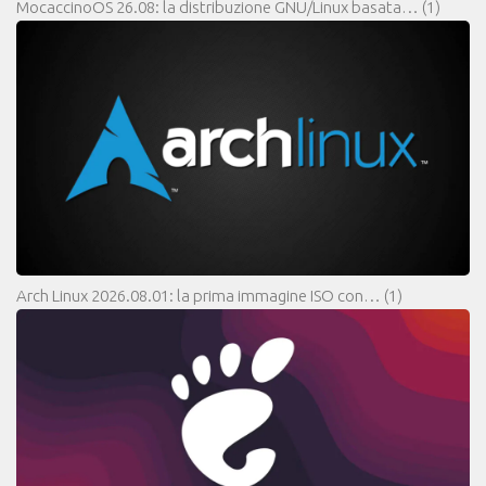
MocaccinoOS 26.08: la distribuzione GNU/Linux basata…
(1)
Arch Linux 2026.08.01: la prima immagine ISO con…
(1)