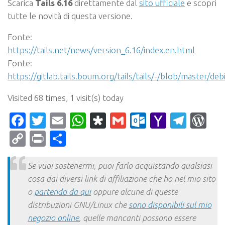
Scarica
Tails 6.16
direttamente dal
sito ufficiale
e scopri
tutte le novità di questa versione.
Fonte:
https://tails.net/news/version_6.16/index.en.html
Fonte:
https://gitlab.tails.boum.org/tails/tails/-/blob/master/de
Visited 68 times, 1 visit(s) today
Facebook
Twitter
Email
WhatsApp
Diaspora
Gmail
Outlook.c
Yahoo
Tele
Wo
Mail
Copy
Print
Condividi
Link
Se vuoi sostenermi, puoi farlo acquistando qualsiasi
cosa dai diversi link di affiliazione che ho nel mio sito
o
partendo da qui
oppure alcune di queste
distribuzioni GNU/Linux che
sono disponibili sul mio
negozio online
, quelle mancanti possono essere