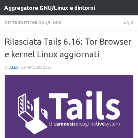
Aggregatore GNU/Linux e dintorni
Salta al contenuto
DISTRIBUZIONI GNU/LINUX
0
Rilasciata Tails 6.16: Tor Browser
e kernel Linux aggiornati
DI
ALEX
·
29 MAGGIO 2025