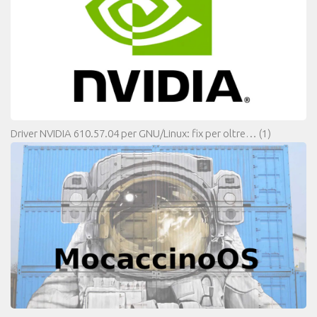
Driver NVIDIA 610.57.04 per GNU/Linux: fix per oltre…
(1)