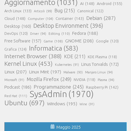
Aggiornamento
(1031)
AI
(148)
Android
(155)
Bug
(215)
Arch Linux
(133)
Canonical
(122)
Articoli
(99)
Debian
(287)
Cloud
(148)
Container
(143)
Computer
(104)
Desktop Environment
(396)
Desktop
(160)
Fedora
(188)
DevOps
(120)
Editing
(110)
Driver
(94)
GNOME
(208)
Free Software
(157)
Google
(120)
Game
(108)
Informatica
(583)
Grafica
(124)
Internet Browser
(388)
KDE
(211)
KDE Plasma
(118)
Kernel Linux
(453)
Linus Torvalds
(172)
Kubernetes
(91)
Linux
(207)
Linux Mint
(197)
Malware
(93)
Manjaro Linux
(94)
Mozilla Firefox
(249)
NVIDIA
(118)
Microsoft
(91)
Plasma
(94)
Programmazione
(245)
Podcast
(186)
Raspberry Pi
(142)
SysAdmin
(1970)
Red Hat
(111)
Ubuntu
(697)
Windows
(195)
Wine
(91)
Maggio 2025