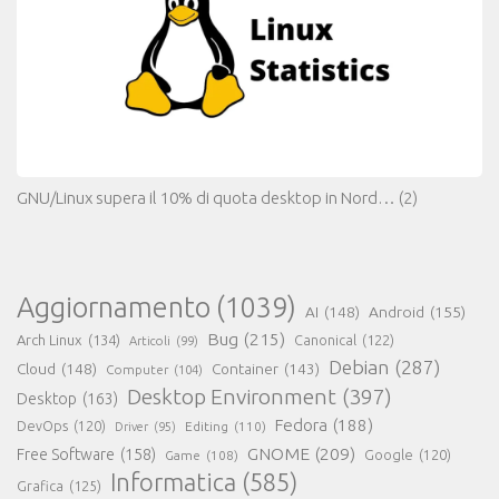
GNU/Linux supera il 10% di quota desktop in Nord…
(2)
Aggiornamento
(1039)
AI
(148)
Android
(155)
Bug
(215)
Arch Linux
(134)
Canonical
(122)
Articoli
(99)
Debian
(287)
Cloud
(148)
Container
(143)
Computer
(104)
Desktop Environment
(397)
Desktop
(163)
Fedora
(188)
DevOps
(120)
Editing
(110)
Driver
(95)
GNOME
(209)
Free Software
(158)
Game
(108)
Google
(120)
Informatica
(585)
Grafica
(125)