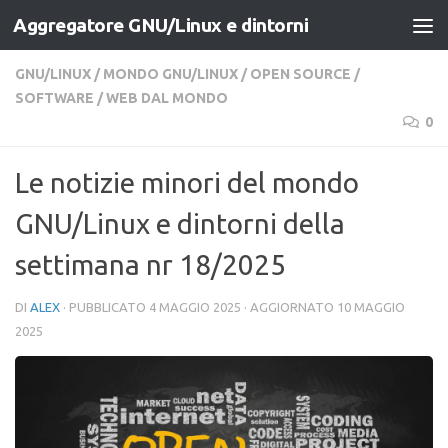
Aggregatore GNU/Linux e dintorni
Salta al contenuto
GNU/LINUX
/
MONDO GNU/LINUX
/
OPEN SOURCE
/
SOFTWARE
/
WEB DAL MONDO
0
Le notizie minori del mondo
GNU/Linux e dintorni della
settimana nr 18/2025
DI
ALEX
· PUBBLICATO
4 MAGGIO 2025
· AGGIORNATO
10 MAGGIO
2025