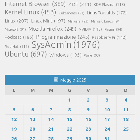
Internet Browser
(389)
KDE
(211)
KDE Plasma
(118)
Kernel Linux
(453)
Linus Torvalds
(172)
Kubernetes
(91)
Linux
(207)
Linux Mint
(197)
Malware
(93)
Manjaro Linux
(94)
Mozilla Firefox
(249)
NVIDIA
(118)
Microsoft
(91)
Plasma
(94)
Programmazione
(245)
Podcast
(186)
Raspberry Pi
(142)
SysAdmin
(1976)
Red Hat
(111)
Ubuntu
(697)
Windows
(195)
Wine
(93)
Maggio 2025
L
M
M
G
V
S
D
1
2
3
4
5
6
7
8
9
10
11
12
13
14
15
16
17
18
19
20
21
22
23
24
25
26
27
28
29
30
31