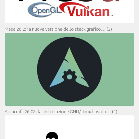
Mesa 26.2: la nuova versione dello stack grafico…
(2)
Archcraft 26.08: la distribuzione GNU/Linux basata…
(2)