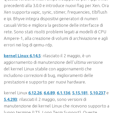
precedenti alla 3.0.0 e introduce nuovi flag per Xen. Ora
Xen supporta vapic, synic, stimer, frequencies, tlbflush
e ipi. Bhyve integra dispositivi generatori di numeri
casuali Virtio e migliora la gestione delle interfacce di
rete. Sono stati risolti problemi legati ai modelli di CPU
Ampere-1, alla creazione di volumi di archiviazione e agli
errori nei log di qemu-rdp.
kernel Linux 6.14.5
: rilasciato il 2 maggio, è un
aggiornamento di manutenzione dell’ultima versione
del kernel Linux stabile con aggiornamenti che
includono correzioni di bug, miglioramenti delle
prestazioni e supporto per nuovi hardware.
kernel Linux
6.12.26
,
6.6.89
,
6.1.136
,
5.15.181
,
5.10.237
e
5.4.293
: rilasciati il 2 maggio, sono versioni di
manutenzione dei kernel Linux che ricevono supporto a
lungo termine (LTS, Long Term Support). Queste