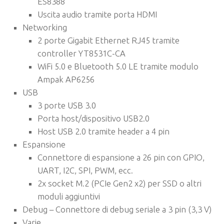
ES8388
Uscita audio tramite porta HDMI
Networking
2 porte Gigabit Ethernet RJ45 tramite
controller YT8531C-CA
WiFi 5.0 e Bluetooth 5.0 LE tramite modulo
Ampak AP6256
USB
3 porte USB 3.0
Porta host/dispositivo USB2.0
Host USB 2.0 tramite header a 4 pin
Espansione
Connettore di espansione a 26 pin con GPIO,
UART, I2C, SPI, PWM, ecc.
2x socket M.2 (PCIe Gen2 x2) per SSD o altri
moduli aggiuntivi
Debug – Connettore di debug seriale a 3 pin (3,3 V)
Varie