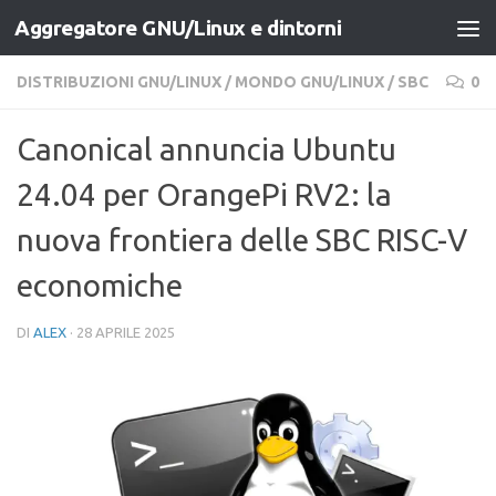
Aggregatore GNU/Linux e dintorni
Salta al contenuto
DISTRIBUZIONI GNU/LINUX
/
MONDO GNU/LINUX
/
SBC
0
Canonical annuncia Ubuntu
24.04 per OrangePi RV2: la
nuova frontiera delle SBC RISC-V
economiche
DI
ALEX
·
28 APRILE 2025