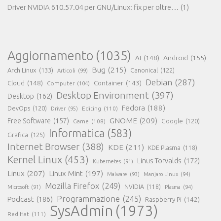
Driver NVIDIA 610.57.04 per GNU/Linux: fix per oltre…
(1)
Aggiornamento
(1035)
AI
(148)
Android
(155)
Bug
(215)
Arch Linux
(133)
Canonical
(122)
Articoli
(99)
Debian
(287)
Cloud
(148)
Container
(143)
Computer
(104)
Desktop Environment
(397)
Desktop
(162)
Fedora
(188)
DevOps
(120)
Editing
(110)
Driver
(95)
GNOME
(209)
Free Software
(157)
Game
(108)
Google
(120)
Informatica
(583)
Grafica
(125)
Internet Browser
(388)
KDE
(211)
KDE Plasma
(118)
Kernel Linux
(453)
Linus Torvalds
(172)
Kubernetes
(91)
Linux
(207)
Linux Mint
(197)
Malware
(93)
Manjaro Linux
(94)
Mozilla Firefox
(249)
NVIDIA
(118)
Microsoft
(91)
Plasma
(94)
Programmazione
(245)
Podcast
(186)
Raspberry Pi
(142)
SysAdmin
(1973)
Red Hat
(111)