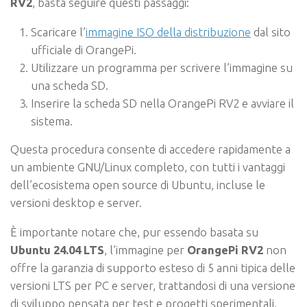
RV2
, basta seguire questi passaggi:
Scaricare l’
immagine ISO della distribuzione
dal sito
ufficiale di OrangePi.
Utilizzare un programma per scrivere l’immagine su
una scheda SD.
Inserire la scheda SD nella OrangePi RV2 e avviare il
sistema.
Questa procedura consente di accedere rapidamente a
un ambiente GNU/Linux completo, con tutti i vantaggi
dell’ecosistema open source di Ubuntu, incluse le
versioni desktop e server.
È importante notare che, pur essendo basata su
Ubuntu 24.04 LTS
, l’immagine per
OrangePi RV2
non
offre la garanzia di supporto esteso di 5 anni tipica delle
versioni LTS per PC e server, trattandosi di una versione
di sviluppo pensata per test e progetti sperimentali.