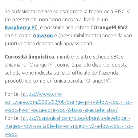
Se si desidera iniziare ad esplorare la tecnologia RISC-V
(le prestazioni non sono ancora ai livelli di un
Raspberry Pi
), è possibile acquistare l’
OrangePi RV2
da siti come
Amazon
e (presumibilmente) anche da vari
punti vendita dedicati agli appassionati.
Curiosità linguistica
: mentre le altre schede SBC si
chiamano “Orange Pi”, quindi 2 parole distinte, questa
scheda viene indicata sul sito ufficiale dell’azienda
produttrice come un’unica parola: “OrangePi”.
Fonte:
https://www.cnx-
software.com/2025/03/08/orange-pi-rv2-low-cost-risc-
v-sbc-ky-x1-octa-core-soc-2-tops-ai-accelerator/
Fonte:
https://canonical.com/blog/ubuntu-developer-
images-now-available-for-orangepi-rv2-a-low-cost-risc-
v-sbc