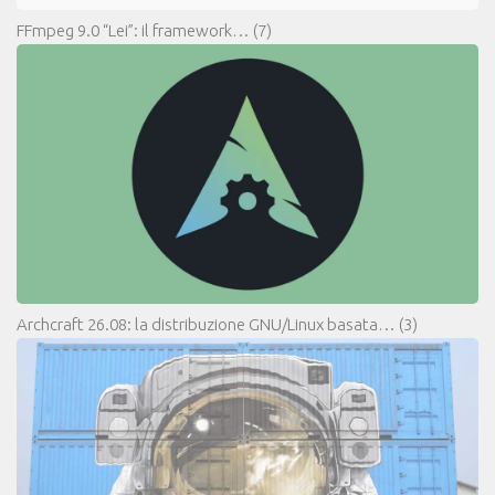
FFmpeg 9.0 “Lei”: il framework…
(7)
Archcraft 26.08: la distribuzione GNU/Linux basata…
(3)