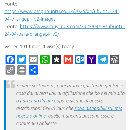
Fonte:
https://www.omgubuntu.co.uk/2025/04/ubuntu-24-
04-orangepi-rv2-images
Fonte:
https://www.muylinux.com/2025/04/28/ubuntu-
24-04-para-orangepi-rv2/
Visited 101 times, 1 visit(s) today
Facebook
Twitter
Email
WhatsApp
Diaspora
Gmail
Outlook.c
Yahoo
Tele
Wo
Mail
Copy
Print
Condividi
Link
Se vuoi sostenermi, puoi farlo acquistando qualsiasi
cosa dai diversi link di affiliazione che ho nel mio sito
o
partendo da qui
oppure alcune di queste
distribuzioni GNU/Linux che
sono disponibili sul mio
negozio online
, quelle mancanti possono essere
comunque richieste.