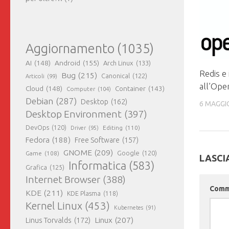
Aggiornamento
(1035)
AI
(148)
Android
(155)
Arch Linux
(133)
Redis e 
Bug
(215)
Canonical
(122)
Articoli
(99)
all’Ope
Cloud
(148)
Container
(143)
Computer
(104)
Debian
(287)
Desktop
(162)
6 MAGGI
Desktop Environment
(397)
DevOps
(120)
Editing
(110)
Driver
(95)
Fedora
(188)
Free Software
(157)
GNOME
(209)
Game
(108)
Google
(120)
LASCI
Informatica
(583)
Grafica
(125)
Internet Browser
(388)
Com
KDE
(211)
KDE Plasma
(118)
Kernel Linux
(453)
Kubernetes
(91)
Linux
(207)
Linus Torvalds
(172)