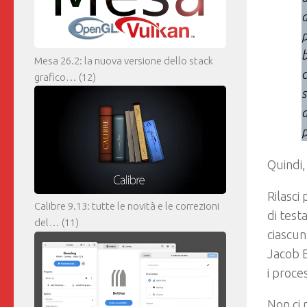
a
p
b
Mesa 26.2: la nuova versione dello stack
c
grafico…
(12)
s
d
p
Quindi
Rilasci
Calibre 9.13: tutte le novità e le correzioni
di test
del…
(11)
ciascun
Jacob 
i proces
Non ci 