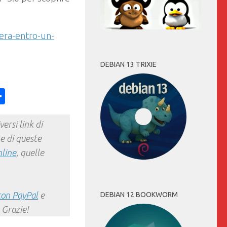
era-entro-un-
DEBIAN 13 TRIXIE
ess
y
int
Condividi
ersi link di
e di queste
nline
, quelle
con PayPal
e
DEBIAN 12 BOOKWORM
 Grazie!