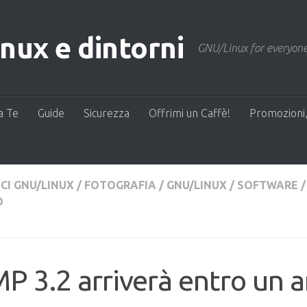
ux e dintorni
GNU/Linux for everyone
a Te
Guide
Sicurezza
Offrimi un Caffè!
Promozioni,
CI GNU/LINUX
/
FOTOGRAFIA
/
GNU/LINUX
/
SOFTWARE
/
O
P 3.2 arriverà entro un 