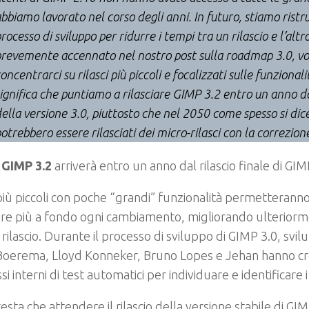
bbiamo lavorato nel corso degli anni. In futuro, stiamo ristr
rocesso di sviluppo per ridurre i tempi tra un rilascio e l’alt
revemente accennato nel nostro post sulla roadmap 3.0, v
oncentrarci su rilasci più piccoli e focalizzati sulle funzional
ignifica che puntiamo a rilasciare GIMP 3.2 entro un anno dal
ella versione 3.0, piuttosto che nel 2050 come spesso si dic
otrebbero essere rilasciati dei micro-rilasci con la correzione
,
GIMP 3.2
arriverà entro un anno dal rilascio finale di GIM
 più piccoli con poche “grandi” funzionalità permetteranno
are più a fondo ogni cambiamento, migliorando ulteriormen
 rilascio. Durante il processo di sviluppo di GIMP 3.0, svi
Boerema, Lloyd Konneker, Bruno Lopes e Jehan hanno cre
si interni di test automatici per individuare e identificare i
resta che attendere il rilascio della versione stabile di GI