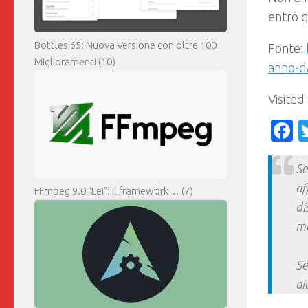
entro q
Bottles 65: Nuova Versione con oltre 100
Fonte:
Miglioramenti
(10)
anno-da
Visited
F
Se
af
FFmpeg 9.0 “Lei”: il framework…
(7)
di
ma
Se
ai