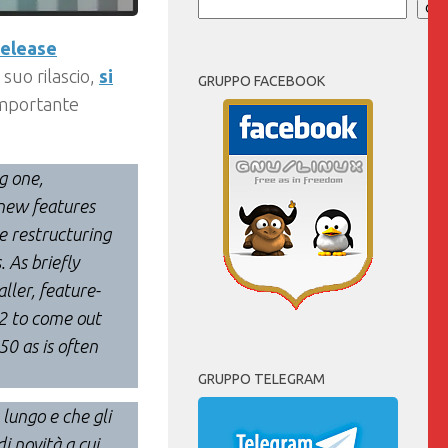
Cer
elease
 suo rilascio,
si
GRUPPO FACEBOOK
 importante
g one,
 new features
e restructuring
 As briefly
ller, feature-
.2 to come out
50 as is often
GRUPPO TELEGRAM
lungo e che gli
i novità a cui