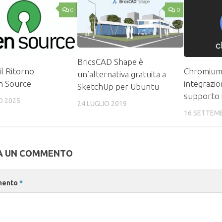
0
0
BricsCAD Shape è
il Ritorno
Chromium 
un’alternativa gratuita a
n Source
integrazion
SketchUp per Ubuntu
supporto 
O 2025
24 LUGLIO 2019
16 SETTEM
A UN COMMENTO
mento
*