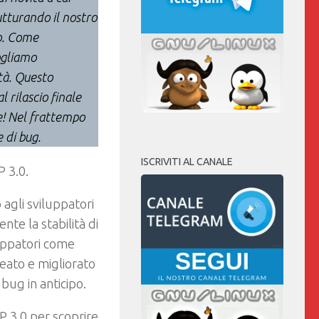
utturando il nostro
ro. Come
ogliamo
ità. Questo
 rilascio finale
e! Nel frattempo
 di bug.
ISCRIVITI AL CANALE
P 3.0.
 agli sviluppatori
te la stabilità di
luppatori come
ato e migliorato
 bug in anticipo.
MP 3.0 per scoprire