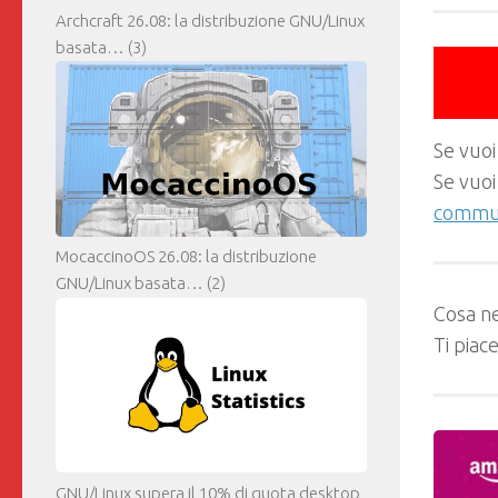
Archcraft 26.08: la distribuzione GNU/Linux
basata…
(3)
Se vuoi
Se vuoi
commun
MocaccinoOS 26.08: la distribuzione
GNU/Linux basata…
(2)
Cosa ne
Ti piac
GNU/Linux supera il 10% di quota desktop