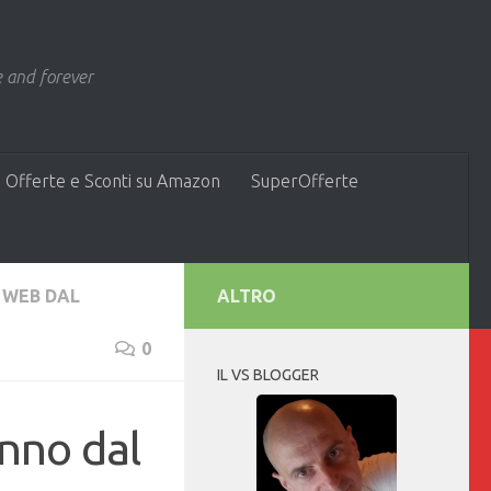
 and forever
 Offerte e Sconti su Amazon
SuperOfferte
WEB DAL
ALTRO
0
IL VS BLOGGER
anno dal