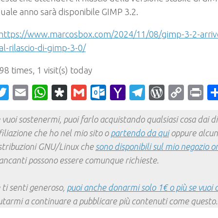
uale anno sarà disponibile GIMP 3.2.
https://www.marcosbox.com/2024/11/08/gimp-3-2-arriv
l-rilascio-di-gimp-3-0/
 98 times, 1 visit(s) today
acebook
Twitter
Email
WhatsApp
Diaspora
Gmail
Outlook.com
Yahoo
Telegram
WordPr
Cop
Pr
Mail
Link
 vuoi sostenermi, puoi farlo acquistando qualsiasi cosa dai div
filiazione che ho nel mio sito o
partendo da qui
oppure alcun
stribuzioni GNU/Linux che
sono disponibili sul mio negozio o
ncanti possono essere comunque richieste.
 ti senti generoso,
puoi anche donarmi solo 1€ o più se vuoi 
utarmi a continuare a pubblicare più contenuti come questo.