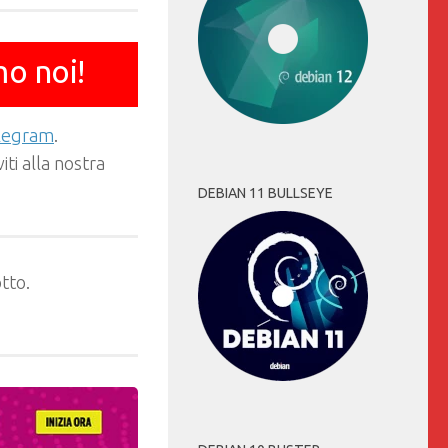
mo noi!
elegram
.
ti alla nostra
DEBIAN 11 BULLSEYE
tto.