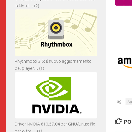
in Nord…
(2)
Rhythmbox 3.5: il nuovo aggiornamento
del player…
(1)
Tag:
Ag
PO
Driver NVIDIA 610.57.04 per GNU/Linux: fix
per oltre…
(1)