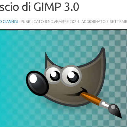
ascio di GIMP 3.0
 GIANNINI
· PUBBLICATO
8 NOVEMBRE 2024
· AGGIORNATO
3 SETTEMB