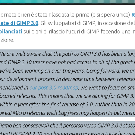
ornata di ieri è stata rilasciata la prima (e si spera unica)
R
ate di GIMP 3.0
. Gli sviluppatori di GIMP, in occasione del
ilanciati
sui piani di rilascio futuri di GIMP facendo una
azione.
e are well aware that the path to GIMP 3.0 has been a lon
nd GIMP 2.10 users have not had access to all of the great
e’ve been working on over the years. Going forward, we ar
ur development process to decrease time between releases.
mentioned in
our post 3.0 roadmap
, we want to focus on sma
ocused releases. This means that we are aiming for GIMP 3
ithin a year after the final release of 3.0, rather than in 20
oked! Micro releases with bug fixes may happen in-between.
iamo ben consapevoli che il percorso verso GIMP 3.0 è stato 
tenti di GIMP 2.10 non hanno avuto accesso a tutte le grand