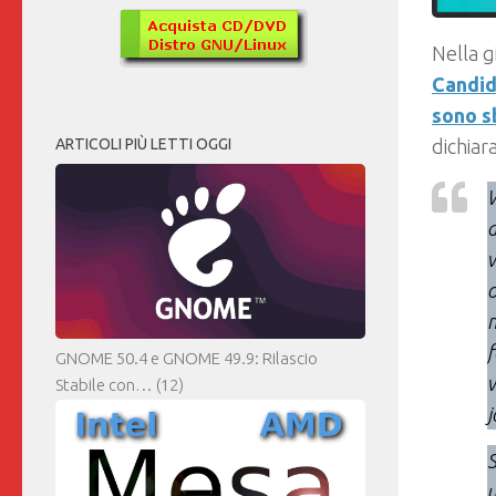
Nella gi
Candid
sono sb
ARTICOLI PIÙ LETTI OGGI
dichiar
W
a
w
o
f
GNOME 50.4 e GNOME 49.9: Rilascio
w
Stabile con…
(12)
j
S
u