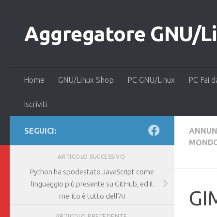
Salta al contenuto
Aggregatore GNU/Lin
Home
GNU/Linux Shop
PC GNU/Linux
PC Fai d
Iscriviti
SEGUICI:
ANNUN
MOND
ARTICOLO SUCCESSIVO
Python ha spodestato JavaScript come
linguaggio più presente su GitHub, ed il
GIM
merito è tutto dell’AI
ARTICOLO PRECEDENTE