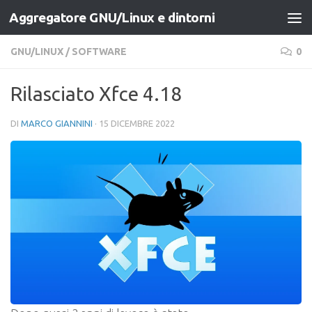
Aggregatore GNU/Linux e dintorni
Salta al contenuto
GNU/LINUX
/
SOFTWARE
0
Rilasciato Xfce 4.18
DI
MARCO GIANNINI
·
15 DICEMBRE 2022