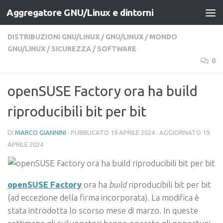
Aggregatore GNU/Linux e dintorni
Salta al contenuto
DISTRIBUZIONI GNU/LINUX
/
GNU/LINUX
/
MONDO
GNU/LINUX
/
SICUREZZA
/
SOFTWARE
0
openSUSE Factory ora ha build
riproducibili bit per bit
DI
MARCO GIANNINI
· PUBBLICATO
19 APRILE 2024
· AGGIORNATO
19
APRILE 2024
openSUSE Factory
ora ha
build
riproducibili bit per bit
(ad eccezione della firma incorporata). La modifica è
stata introdotta lo scorso mese di marzo. In queste