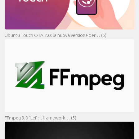
Ubuntu Touch OTA 2.0: la nuova versione per…
(6)
FFmpeg 9.0 “Lei”: il framework…
(5)