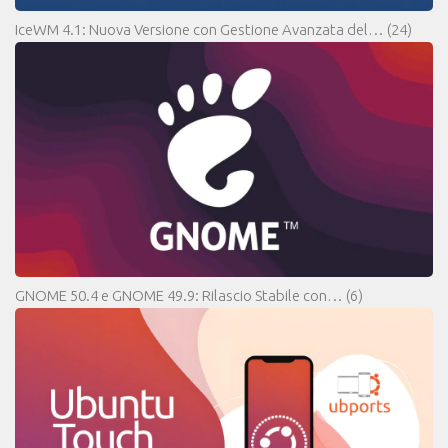
IceWM 4.1: Nuova Versione con Gestione Avanzata del…
(24)
GNOME 50.4 e GNOME 49.9: Rilascio Stabile con…
(6)