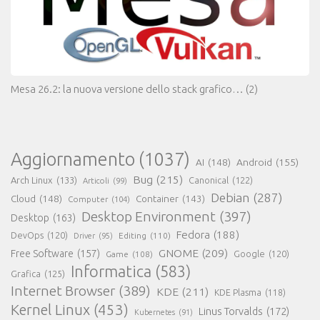
Mesa 26.2: la nuova versione dello stack grafico…
(2)
Aggiornamento
(1037)
AI
(148)
Android
(155)
Bug
(215)
Arch Linux
(133)
Canonical
(122)
Articoli
(99)
Debian
(287)
Cloud
(148)
Container
(143)
Computer
(104)
Desktop Environment
(397)
Desktop
(163)
Fedora
(188)
DevOps
(120)
Editing
(110)
Driver
(95)
GNOME
(209)
Free Software
(157)
Game
(108)
Google
(120)
Informatica
(583)
Grafica
(125)
Internet Browser
(389)
KDE
(211)
KDE Plasma
(118)
Kernel Linux
(453)
Linus Torvalds
(172)
Kubernetes
(91)