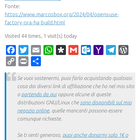
Fonte:
https://www.marcosbox.org/2024/04/opensuse-
factory-ora-ha-build.html
Visited 44 times, 1 visit(s) today
Facebook
Twitter
Email
WhatsApp
Diaspora
Gmail
Outlook.c
Yahoo
Tele
Wo
Mail
Copy
Print
Condividi
Link
Se vuoi sostenermi, puoi farlo acquistando qualsiasi
cosa dai diversi link di affiliazione che ho nel mio sito
o
partendo da qui
oppure alcune di queste
distribuzioni GNU/Linux che
sono disponibili sul mio
negozio online
, quelle mancanti possono essere
comunque richieste.
Se ti senti generoso,
puoi anche donarmi solo 1€ o