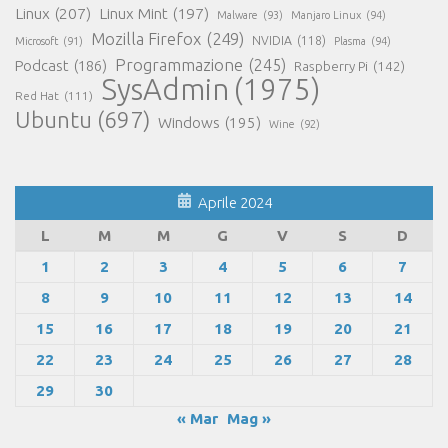
Linux
(207)
Linux Mint
(197)
Malware
(93)
Manjaro Linux
(94)
Mozilla Firefox
(249)
NVIDIA
(118)
Microsoft
(91)
Plasma
(94)
Programmazione
(245)
Podcast
(186)
Raspberry Pi
(142)
SysAdmin
(1975)
Red Hat
(111)
Ubuntu
(697)
Windows
(195)
Wine
(92)
Aprile 2024
L
M
M
G
V
S
D
1
2
3
4
5
6
7
8
9
10
11
12
13
14
15
16
17
18
19
20
21
22
23
24
25
26
27
28
29
30
« Mar
Mag »