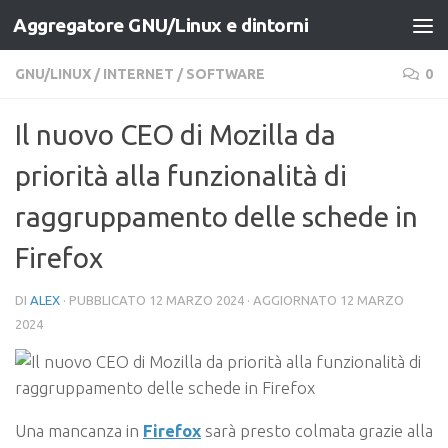
Aggregatore GNU/Linux e dintorni
Salta al contenuto
GNU/LINUX
/
INTERNET
/
SOFTWARE
0
Il nuovo CEO di Mozilla da
priorità alla funzionalità di
raggruppamento delle schede in
Firefox
DI
ALEX
· PUBBLICATO
12 MARZO 2024
· AGGIORNATO
12 MARZO
2024
Una mancanza in
Firefox
sarà presto colmata grazie alla