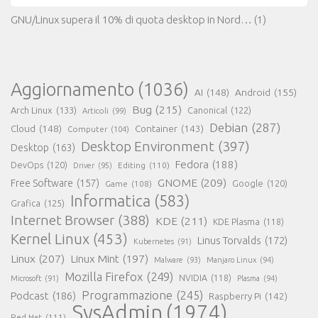
GNU/Linux supera il 10% di quota desktop in Nord…
(1)
Aggiornamento
(1036)
AI
(148)
Android
(155)
Bug
(215)
Arch Linux
(133)
Canonical
(122)
Articoli
(99)
Debian
(287)
Cloud
(148)
Container
(143)
Computer
(104)
Desktop Environment
(397)
Desktop
(163)
Fedora
(188)
DevOps
(120)
Editing
(110)
Driver
(95)
GNOME
(209)
Free Software
(157)
Game
(108)
Google
(120)
Informatica
(583)
Grafica
(125)
Internet Browser
(388)
KDE
(211)
KDE Plasma
(118)
Kernel Linux
(453)
Linus Torvalds
(172)
Kubernetes
(91)
Linux
(207)
Linux Mint
(197)
Malware
(93)
Manjaro Linux
(94)
Mozilla Firefox
(249)
NVIDIA
(118)
Microsoft
(91)
Plasma
(94)
Programmazione
(245)
Podcast
(186)
Raspberry Pi
(142)
SysAdmin
(1974)
Red Hat
(111)