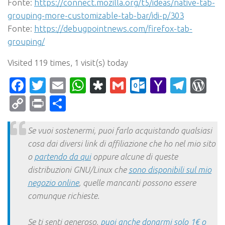
Fonte:
https://connect.mozilla.org/t5/ideas/native-tab-
grouping-more-customizable-tab-bar/idi-p/303
Fonte:
https://debugpointnews.com/firefox-tab-
grouping/
Visited 119 times, 1 visit(s) today
Facebook
Twitter
Email
WhatsApp
Diaspora
Gmail
Outlook.c
Yahoo
Tele
Wo
Mail
Copy
Print
Condividi
Link
Se vuoi sostenermi, puoi farlo acquistando qualsiasi
cosa dai diversi link di affiliazione che ho nel mio sito
o
partendo da qui
oppure alcune di queste
distribuzioni GNU/Linux che
sono disponibili sul mio
negozio online
, quelle mancanti possono essere
comunque richieste.
Se ti senti generoso,
puoi anche donarmi solo 1€ o