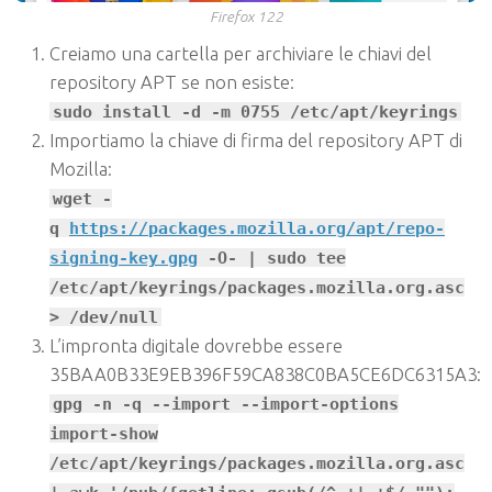
Firefox 122
Creiamo una cartella per archiviare le chiavi del
repository APT se non esiste:
sudo install -d -m 0755 /etc/apt/keyrings
Importiamo la chiave di firma del repository APT di
Mozilla:
wget -
q
https://packages.mozilla.org/apt/repo-
signing-key.gpg
-O- | sudo tee
/etc/apt/keyrings/packages.mozilla.org.asc
> /dev/null
L’impronta digitale dovrebbe essere
35BAA0B33E9EB396F59CA838C0BA5CE6DC6315A3:
gpg -n -q --import --import-options
import-show
/etc/apt/keyrings/packages.mozilla.org.asc