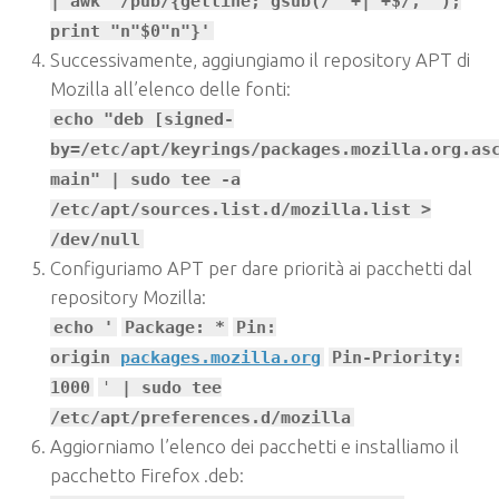
| awk '/pub/{getline; gsub(/^ +| +$/,"");
print "n"$0"n"}'
Successivamente, aggiungiamo il repository APT di
Mozilla all’elenco delle fonti:
echo "deb [signed-
by=/etc/apt/keyrings/packages.mozilla.org.a
main" | sudo tee -a
/etc/apt/sources.list.d/mozilla.list >
/dev/null
Configuriamo APT per dare priorità ai pacchetti dal
repository Mozilla:
echo '
Package: *
Pin:
origin
packages.mozilla.org
Pin-Priority:
1000
'
| sudo tee
/etc/apt/preferences.d/mozilla
Aggiorniamo l’elenco dei pacchetti e installiamo il
pacchetto Firefox .deb: