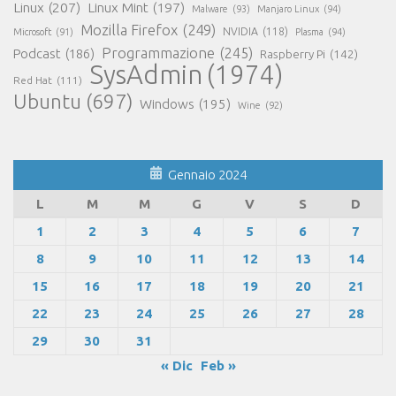
Linux
(207)
Linux Mint
(197)
Malware
(93)
Manjaro Linux
(94)
Mozilla Firefox
(249)
NVIDIA
(118)
Microsoft
(91)
Plasma
(94)
Programmazione
(245)
Podcast
(186)
Raspberry Pi
(142)
SysAdmin
(1974)
Red Hat
(111)
Ubuntu
(697)
Windows
(195)
Wine
(92)
Gennaio 2024
L
M
M
G
V
S
D
1
2
3
4
5
6
7
8
9
10
11
12
13
14
15
16
17
18
19
20
21
22
23
24
25
26
27
28
29
30
31
« Dic
Feb »