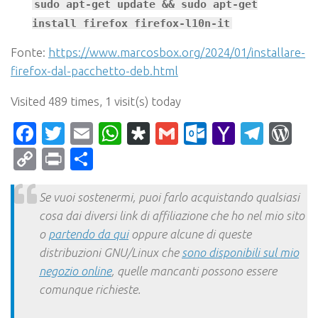
sudo apt-get update && sudo apt-get
install firefox firefox-l10n-it
Fonte:
https://www.marcosbox.org/2024/01/installare-
firefox-dal-pacchetto-deb.html
Visited 489 times, 1 visit(s) today
Facebook
Twitter
Email
WhatsApp
Diaspora
Gmail
Outlook.c
Yahoo
Tele
Wo
Mail
Copy
Print
Condividi
Link
Se vuoi sostenermi, puoi farlo acquistando qualsiasi
cosa dai diversi link di affiliazione che ho nel mio sito
o
partendo da qui
oppure alcune di queste
distribuzioni GNU/Linux che
sono disponibili sul mio
negozio online
, quelle mancanti possono essere
comunque richieste.