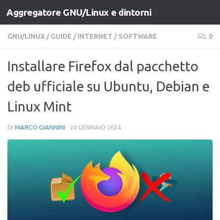
Aggregatore GNU/Linux e dintorni
Salta al contenuto
GNU/LINUX
/
GUIDE
/
INTERNET
/
SOFTWARE
0
Installare Firefox dal pacchetto
deb ufficiale su Ubuntu, Debian e
Linux Mint
DI
MARCO GIANNINI
·
24 GENNAIO 2024