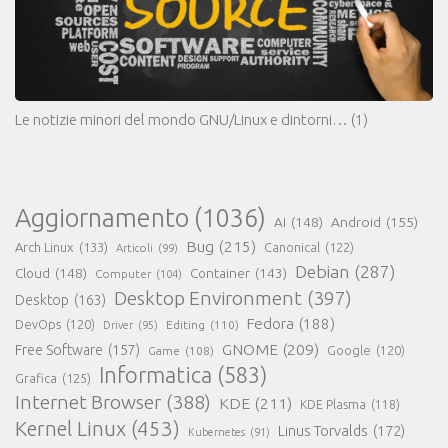
Le notizie minori del mondo GNU/Linux e dintorni…
(1)
Aggiornamento
(1036)
AI
(148)
Android
(155)
Bug
(215)
Arch Linux
(133)
Canonical
(122)
Articoli
(99)
Debian
(287)
Cloud
(148)
Container
(143)
Computer
(104)
Desktop Environment
(397)
Desktop
(163)
Fedora
(188)
DevOps
(120)
Editing
(110)
Driver
(95)
GNOME
(209)
Free Software
(157)
Game
(108)
Google
(120)
Informatica
(583)
Grafica
(125)
Internet Browser
(388)
KDE
(211)
KDE Plasma
(118)
Kernel Linux
(453)
Linus Torvalds
(172)
Kubernetes
(91)