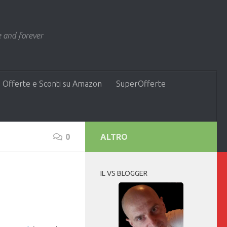
 and forever
 Offerte e Sconti su Amazon
SuperOfferte
0
ALTRO
IL VS BLOGGER