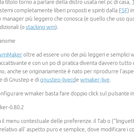
 titolo torno a parlare della distro usata nel pc di casa,
istemi completamente liberi proposti e spinti dalla
FSF
) i
 manager più leggero che conosca (e quello che uso qu
adizionali (o
stacking wm
).
wmMaker
oltre ad essere uno dei più leggeri e semplici
ccattivante e con un po di pratica diventa davvero tutto
o, anche se originariamente è nato per riprodurre l’aspe
e di Gnustep e di
gnustep-livecd
e
wmaker-live
.
onfigurare wmaker basta fare doppio click sul pulsante in
rà il menu contestuale delle preferenze. il Tab o (“linguett
relativo all’ aspetto puro e semplice, dove modificare i col