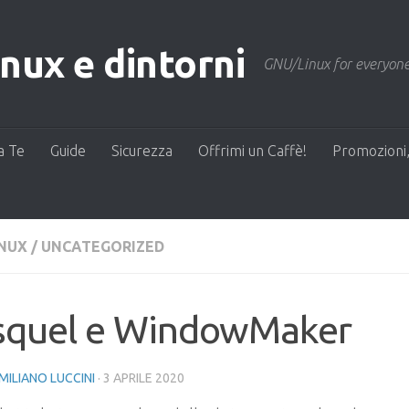
ux e dintorni
GNU/Linux for everyone
a Te
Guide
Sicurezza
Offrimi un Caffè!
Promozioni,
INUX
/
UNCATEGORIZED
isquel e WindowMaker
MILIANO LUCCINI
·
3 APRILE 2020