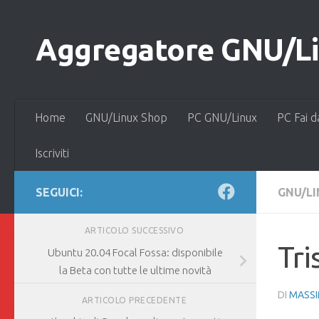
Salta al contenuto
Aggregatore GNU/Lin
Home
GNU/Linux Shop
PC GNU/Linux
PC Fai d
Iscriviti
SEGUICI:
GNU/L
ARTICOLO SUCCESSIVO
Tr
Ubuntu 20.04 Focal Fossa: disponibile
la Beta con tutte le ultime novità
DI
MASSI
ARTICOLO PRECEDENTE