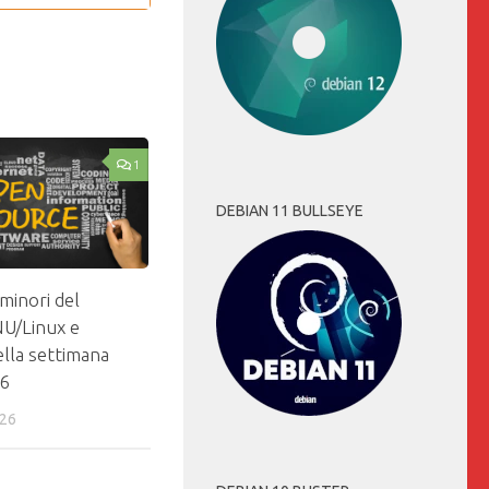
1
DEBIAN 11 BULLSEYE
 minori del
U/Linux e
ella settimana
26
026