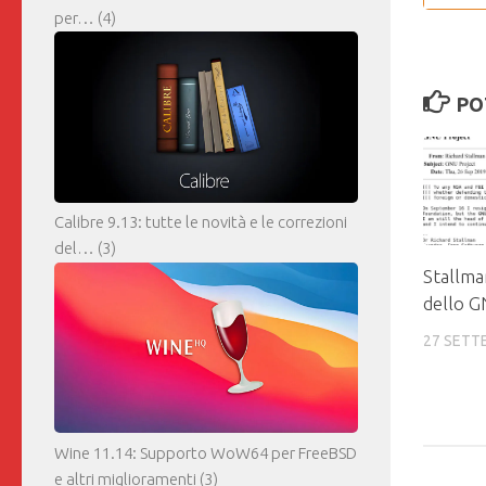
per…
(4)
PO
Calibre 9.13: tutte le novità e le correzioni
del…
(3)
Stallma
dello G
27 SETT
Wine 11.14: Supporto WoW64 per FreeBSD
e altri miglioramenti
(3)