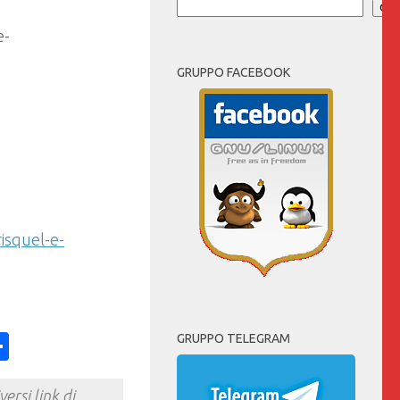
Cer
GRUPPO FACEBOOK
isquel-e-
ess
y
int
Condividi
GRUPPO TELEGRAM
ersi link di