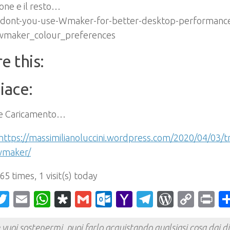
cone e il resto…
e this:
iace:
e
Caricamento…
https://massimilianoluccini.wordpress.com/2020/04/03/tr
wmaker/
 65 times, 1 visit(s) today
acebook
Twitter
Email
WhatsApp
Diaspora
Gmail
Outlook.com
Yahoo
Telegram
WordPr
Cop
Pr
Mail
Link
 vuoi sostenermi, puoi farlo acquistando qualsiasi cosa dai div