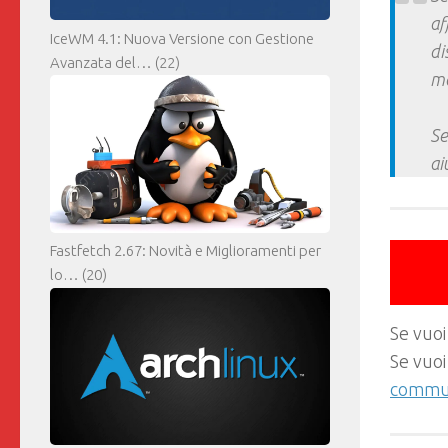
af
IceWM 4.1: Nuova Versione con Gestione
di
Avanzata del…
(22)
ma
Se
ai
Fastfetch 2.67: Novità e Miglioramenti per
lo…
(20)
Se vuoi
Se vuoi
commun