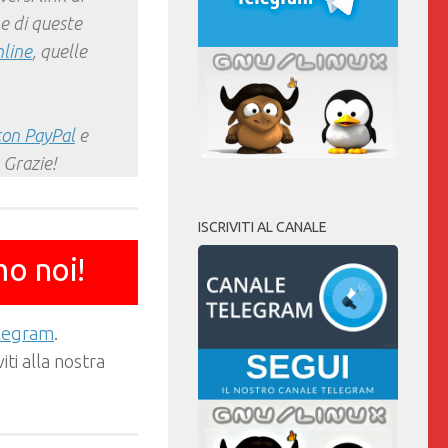
e di queste
nline
, quelle
con PayPal
e
 Grazie!
ISCRIVITI AL CANALE
mo noi!
elegram
.
ti alla nostra