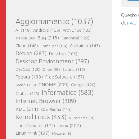
Questo s
Aggiornamento
(1037)
derivati
AI
(148)
Android
(155)
Arch Linux
(133)
Bug
(215)
Canonical
(122)
Articoli
(99)
Cloud
(148)
Container
(143)
Computer
(104)
Debian
(287)
Desktop
(163)
Desktop Environment
(397)
DevOps
(120)
Editing
(110)
Driver
(95)
Fedora
(188)
Free Software
(157)
GNOME
(209)
Game
(108)
Google
(120)
Informatica
(583)
Grafica
(125)
Internet Browser
(389)
KDE
(211)
KDE Plasma
(118)
Kernel Linux
(453)
Kubernetes
(91)
Linux
(207)
Linus Torvalds
(172)
Linux Mint
(197)
Malware
(93)