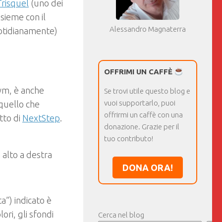
Trisquel
(uno dei
nsieme con il
Alessandro Magnaterra
otidianamente)
OFFRIMI UN CAFFÈ
 wm, è anche
Se trovi utile questo blog e
vuoi supportarlo, puoi
 quello che
offrirmi un caffè con una
tto di
NextStep
.
donazione. Grazie per il
tuo contributo!
 alto a destra
DONA ORA!
a”) indicato è
ori, gli sfondi
Cerca nel blog