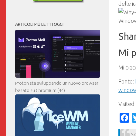
delle i
ARTICOLI PIÙ LETTI OGGI
Shar
Mi p
Mi piac
Fonte:
Proton sta sviluppando un nuovo browser
windo
basato su Chromium
(44)
Visited
F
Se