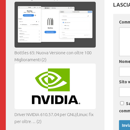
LASCI
Com
Bottles 65: Nuova Versione con oltre 100
Miglioramenti
(2)
Nom
Sito 
Sa
comm
Driver NVIDIA 610.57.04 per GNU/Linux: fix
per oltre…
(2)