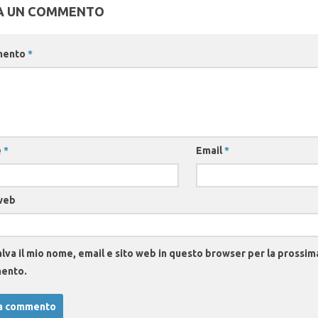
A UN COMMENTO
mento
*
e
*
Email
*
web
lva il mio nome, email e sito web in questo browser per la prossim
ento.