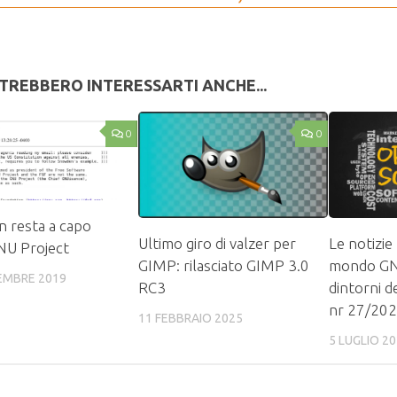
TREBBERO INTERESSARTI ANCHE...
0
0
n resta a capo
Ultimo giro di valzer per
Le notizie
NU Project
GIMP: rilasciato GIMP 3.0
mondo GN
EMBRE 2019
RC3
dintorni d
nr 27/20
11 FEBBRAIO 2025
5 LUGLIO 2