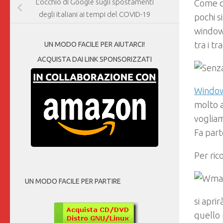
L’occhio di Google sugli spostamenti
Come da
degli italiani ai tempi del COVID-19
pochi s
window
tra i tr
UN MODO FACILE PER AIUTARCI!
ACQUISTA DAI LINK SPONSORIZZATI
Windo
molto a
vogliam
Fa part
Per ric
UN MODO FACILE PER PARTIRE
si apri
quello 