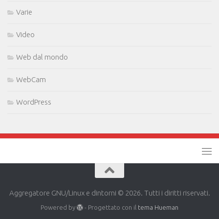
Varie
Video
Web dal mondo
WebCam
WordPress
Aggregatore GNU/Linux e dintorni © 2026. Tutti i diritti riservati.
Powered by
- Progettato con il
tema Hueman