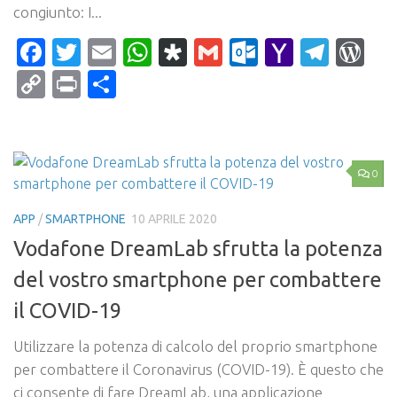
congiunto: I...
Facebook
Twitter
Email
WhatsApp
Diaspora
Gmail
Outlook.c
Yahoo
Tele
Wo
Mail
Copy
Print
Condividi
Link
0
APP
/
SMARTPHONE
10 APRILE 2020
Vodafone DreamLab sfrutta la potenza
del vostro smartphone per combattere
il COVID-19
Utilizzare la potenza di calcolo del proprio smartphone
per combattere il Coronavirus (COVID-19). È questo che
ci consente di fare DreamLab, una applicazione