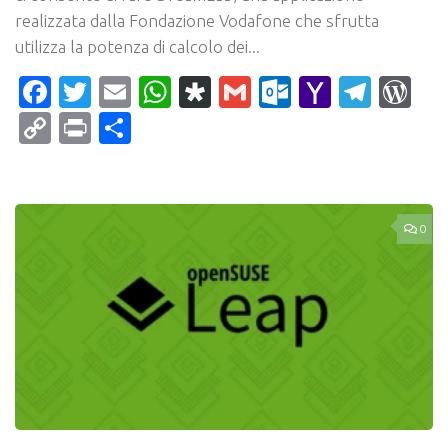
realizzata dalla Fondazione Vodafone che sfrutta
utilizza la potenza di calcolo dei...
Facebook
Twitter
Email
WhatsApp
Diaspora
Gmail
Outlook.c
Yahoo
Tele
Wo
Mail
Copy
Print
Condividi
Link
0