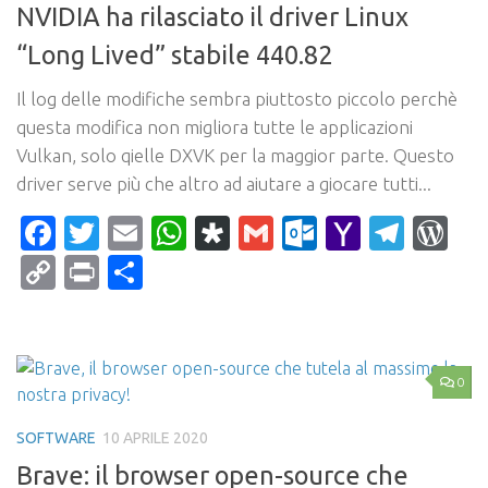
NVIDIA ha rilasciato il driver Linux
“Long Lived” stabile 440.82
Il log delle modifiche sembra piuttosto piccolo perchè
questa modifica non migliora tutte le applicazioni
Vulkan, solo qielle DXVK per la maggior parte. Questo
driver serve più che altro ad aiutare a giocare tutti...
Facebook
Twitter
Email
WhatsApp
Diaspora
Gmail
Outlook.c
Yahoo
Tele
Wo
Mail
Copy
Print
Condividi
Link
0
SOFTWARE
10 APRILE 2020
Brave: il browser open-source che