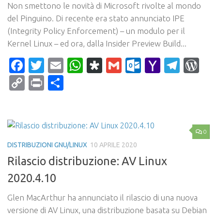
Non smettono le novità di Microsoft rivolte al mondo
del Pinguino. Di recente era stato annunciato IPE
(Integrity Policy Enforcement) – un modulo per il
Kernel Linux – ed ora, dalla Insider Preview Build...
Facebook
Twitter
Email
WhatsApp
Diaspora
Gmail
Outlook.c
Yahoo
Tele
Wo
Mail
Copy
Print
Condividi
Link
0
DISTRIBUZIONI GNU/LINUX
10 APRILE 2020
Rilascio distribuzione: AV Linux
2020.4.10
Glen MacArthur ha annunciato il rilascio di una nuova
versione di AV Linux, una distribuzione basata su Debian