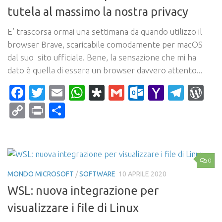
tutela al massimo la nostra privacy
E’ trascorsa ormai una settimana da quando utilizzo il
browser Brave, scaricabile comodamente per macOS
dal suo sito ufficiale. Bene, la sensazione che mi ha
dato è quella di essere un browser davvero attento...
Facebook
Twitter
Email
WhatsApp
Diaspora
Gmail
Outlook.c
Yahoo
Tele
Wo
Mail
Copy
Print
Condividi
Link
0
MONDO MICROSOFT
/
SOFTWARE
10 APRILE 2020
WSL: nuova integrazione per
visualizzare i file di Linux