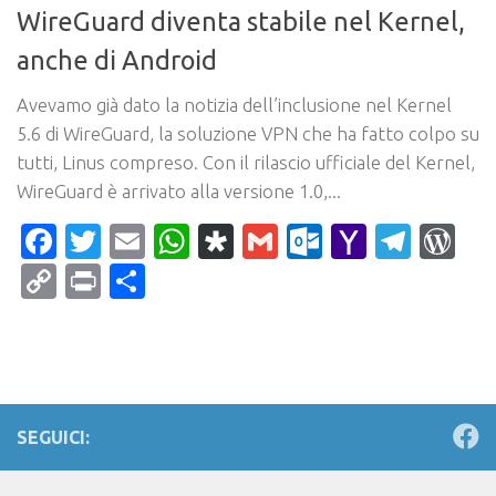
WireGuard diventa stabile nel Kernel,
anche di Android
Avevamo già dato la notizia dell’inclusione nel Kernel
5.6 di WireGuard, la soluzione VPN che ha fatto colpo su
tutti, Linus compreso. Con il rilascio ufficiale del Kernel,
WireGuard è arrivato alla versione 1.0,...
Facebook
Twitter
Email
WhatsApp
Diaspora
Gmail
Outlook.c
Yahoo
Tele
Wo
Mail
Copy
Print
Condividi
Link
SEGUICI: