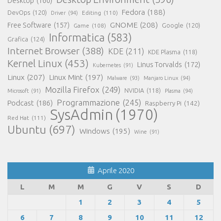
Desktop
(160)
Fedora
(188)
DevOps
(120)
Editing
(110)
Driver
(94)
GNOME
(208)
Free Software
(157)
Google
(120)
Game
(108)
Informatica
(583)
Grafica
(124)
Internet Browser
(388)
KDE
(211)
KDE Plasma
(118)
Kernel Linux
(453)
Linus Torvalds
(172)
Kubernetes
(91)
Linux
(207)
Linux Mint
(197)
Malware
(93)
Manjaro Linux
(94)
Mozilla Firefox
(249)
NVIDIA
(118)
Microsoft
(91)
Plasma
(94)
Programmazione
(245)
Podcast
(186)
Raspberry Pi
(142)
SysAdmin
(1970)
Red Hat
(111)
Ubuntu
(697)
Windows
(195)
Wine
(91)
Aprile 2020
L
M
M
G
V
S
D
1
2
3
4
5
6
7
8
9
10
11
12