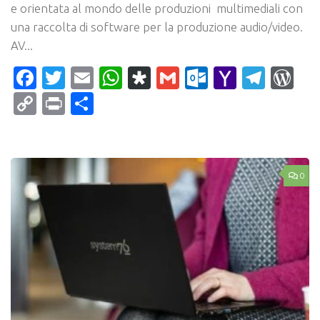
e orientata al mondo delle produzioni multimediali con
una raccolta di software per la produzione audio/video.
AV...
Facebook
Twitter
Email
WhatsApp
Diaspora
Gmail
Outlook.c
Yahoo
Tele
Wo
Mail
Copy
Print
Condividi
Link
0