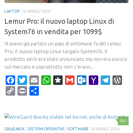
LAPTOP
10 APRILE 2020
Lemur Pro: il nuovo laptop Linux di
System76 in vendita per 1099$
Vi avevo già parlato un paio di settimane fa del Lemur
Pro, il nuovo laptop Linux targato System76. Il
prodotto però era stato annunciato ma non era ancora
sul mercato e soprattutto non c’erano...
Facebook
Twitter
Email
WhatsApp
Diaspora
Gmail
Outlook.c
Yahoo
Tele
Wo
Mail
Copy
Print
Condividi
Link
0
GNU/LINUX
/
SISTEMI OPERATIVI
/
SOFTWARE
10 APRILE 2020