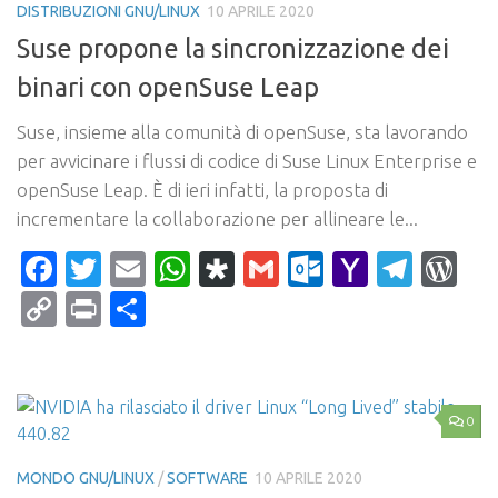
DISTRIBUZIONI GNU/LINUX
10 APRILE 2020
Suse propone la sincronizzazione dei
binari con openSuse Leap
Suse, insieme alla comunità di openSuse, sta lavorando
per avvicinare i flussi di codice di Suse Linux Enterprise e
openSuse Leap. È di ieri infatti, la proposta di
incrementare la collaborazione per allineare le...
Facebook
Twitter
Email
WhatsApp
Diaspora
Gmail
Outlook.c
Yahoo
Tele
Wo
Mail
Copy
Print
Condividi
Link
0
MONDO GNU/LINUX
/
SOFTWARE
10 APRILE 2020