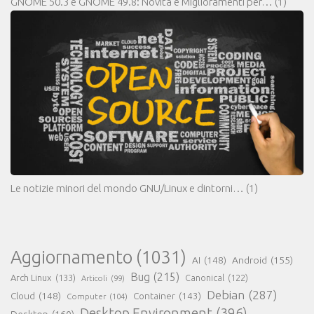
GNOME 50.3 e GNOME 49.8: Novità e Miglioramenti per…
(1)
Le notizie minori del mondo GNU/Linux e dintorni…
(1)
Aggiornamento
(1031)
AI
(148)
Android
(155)
Bug
(215)
Arch Linux
(133)
Canonical
(122)
Articoli
(99)
Debian
(287)
Cloud
(148)
Container
(143)
Computer
(104)
Desktop Environment
(396)