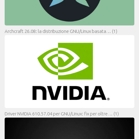
Archcraft 26.08: la distribuzione GNU/Linux basata…
(1)
Driver NVIDIA 610.57.04 per GNU/Linux: fix per oltre…
(1)