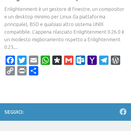
Enlightenment è un gestore di finestre, un compositor
e un desktop minimo per Linux (la piattaforma
principale), BSD e qualsiasi altro sistema UNIX
compatibile. L’appena rilasciato Enlightenment 0.26.0 è
un modesto miglioramento rispetto a Enlightenment
0.25,...
Facebook
Twitter
Email
WhatsApp
Diaspora
Gmail
Outlook.c
Yahoo
Tele
Wo
Mail
Copy
Print
Condividi
Link
SEGUICI: