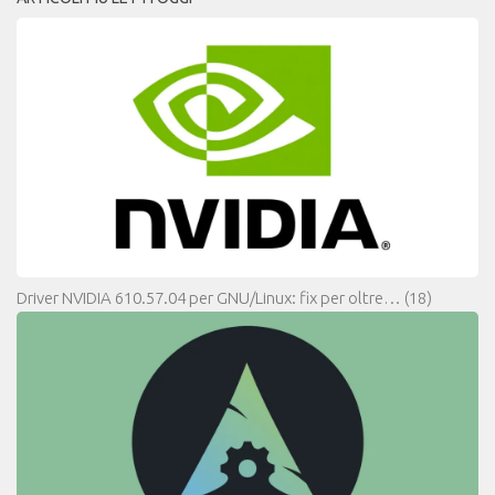
Driver NVIDIA 610.57.04 per GNU/Linux: fix per oltre…
(18)