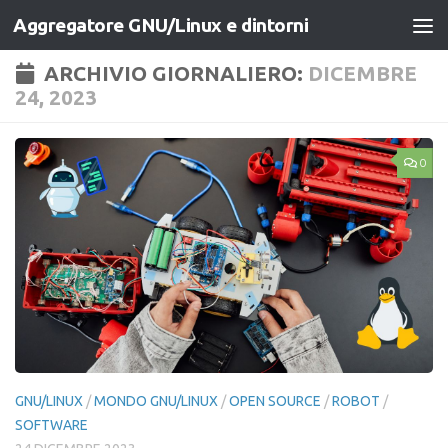
Aggregatore GNU/Linux e dintorni
Salta al contenuto
ARCHIVIO GIORNALIERO:
DICEMBRE
24, 2023
0
GNU/LINUX
/
MONDO GNU/LINUX
/
OPEN SOURCE
/
ROBOT
/
SOFTWARE