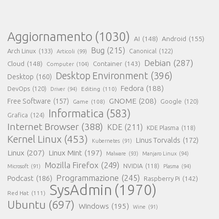
Aggiornamento
(1030)
AI
(148)
Android
(155)
Bug
(215)
Arch Linux
(133)
Canonical
(122)
Articoli
(99)
Debian
(287)
Cloud
(148)
Container
(143)
Computer
(104)
Desktop Environment
(396)
Desktop
(160)
Fedora
(188)
DevOps
(120)
Editing
(110)
Driver
(94)
GNOME
(208)
Free Software
(157)
Google
(120)
Game
(108)
Informatica
(583)
Grafica
(124)
Internet Browser
(388)
KDE
(211)
KDE Plasma
(118)
Kernel Linux
(453)
Linus Torvalds
(172)
Kubernetes
(91)
Linux
(207)
Linux Mint
(197)
Malware
(93)
Manjaro Linux
(94)
Mozilla Firefox
(249)
NVIDIA
(118)
Microsoft
(91)
Plasma
(94)
Programmazione
(245)
Podcast
(186)
Raspberry Pi
(142)
SysAdmin
(1970)
Red Hat
(111)
Ubuntu
(697)
Windows
(195)
Wine
(91)