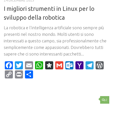
24 DICEMBRE 2023
I migliori strumenti in Linux per lo
sviluppo della robotica
La robotica e l’intelligenza artificiale sono sempre più
presenti nel nostro mondo. Molti utenti si sono
interessati a questo campo, sia professionalmente che
semplicemente come appassionati. Dovrebbero tutti
sapere che ci sono interessanti pacchetti...
Facebook
Twitter
Email
WhatsApp
Diaspora
Gmail
Outlook.c
Yahoo
Tele
Wo
Mail
Copy
Print
Condividi
Link
2