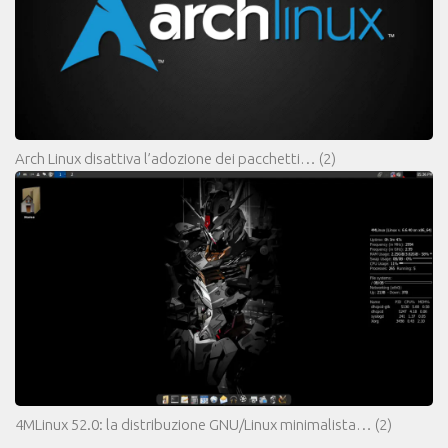
Arch Linux disattiva l’adozione dei pacchetti…
(2)
4MLinux 52.0: la distribuzione GNU/Linux minimalista…
(2)