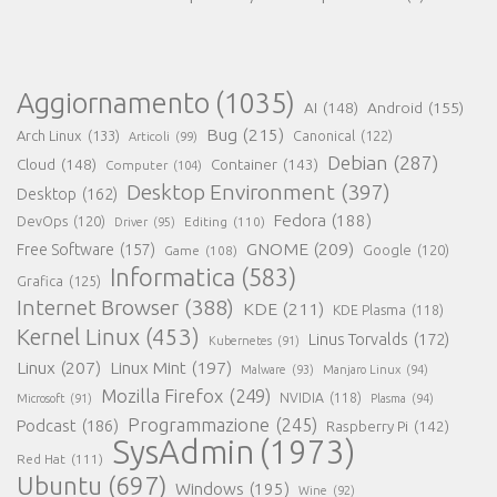
Aggiornamento
(1035)
AI
(148)
Android
(155)
Bug
(215)
Arch Linux
(133)
Canonical
(122)
Articoli
(99)
Debian
(287)
Cloud
(148)
Container
(143)
Computer
(104)
Desktop Environment
(397)
Desktop
(162)
Fedora
(188)
DevOps
(120)
Editing
(110)
Driver
(95)
GNOME
(209)
Free Software
(157)
Game
(108)
Google
(120)
Informatica
(583)
Grafica
(125)
Internet Browser
(388)
KDE
(211)
KDE Plasma
(118)
Kernel Linux
(453)
Linus Torvalds
(172)
Kubernetes
(91)
Linux
(207)
Linux Mint
(197)
Malware
(93)
Manjaro Linux
(94)
Mozilla Firefox
(249)
NVIDIA
(118)
Microsoft
(91)
Plasma
(94)
Programmazione
(245)
Podcast
(186)
Raspberry Pi
(142)
SysAdmin
(1973)
Red Hat
(111)
Ubuntu
(697)
Windows
(195)
Wine
(92)