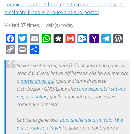
compie-un-anno-e-la-tempesta-in-merito-a-openai-si-
e-calmata-il-ceo-e-di-nuovo-al-suo-posto/
Visited 37 times, 1 visit(s) today
Facebook
Twitter
Email
WhatsApp
Diaspora
Gmail
Outlook.c
Yahoo
Tele
Wo
Mail
Copy
Print
Condividi
Link
Se vuoi sostenermi, puoi farlo acquistando qualsiasi
cosa dai diversi link di affiliazione che ho nel mio sito
o
partendo da qui
oppure alcune di queste
distribuzioni GNU/Linux che
sono disponibili sul mio
negozio online
, quelle mancanti possono essere
comunque richieste.
Se ti senti generoso,
puoi anche donarmi solo 1€ o
più se vuoi con PayPal
e aiutarmi a continuare a