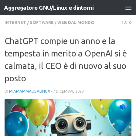
Aggregatore GNU/Linux e dintorni
Salta al contenuto
INTERNET
/
SOFTWARE
/
WEB DAL MONDO
0
ChatGPT compie un anno e la
tempesta in merito a OpenAI si è
calmata, il CEO è di nuovo al suo
posto
DI
MIAMAMMAUSALINUX
·
7 DICEMBRE 2023