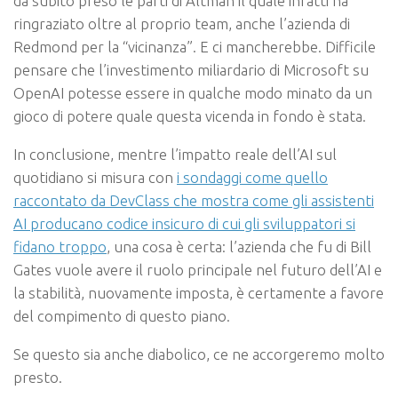
da subito preso le parti di Altman il quale infatti ha
ringraziato oltre al proprio team, anche l’azienda di
Redmond per la “vicinanza”. E ci mancherebbe. Difficile
pensare che l’investimento miliardario di Microsoft su
OpenAI potesse essere in qualche modo minato da un
gioco di potere quale questa vicenda in fondo è stata.
In conclusione, mentre l’impatto reale dell’AI sul
quotidiano si misura con
i sondaggi come quello
raccontato da DevClass che mostra come gli assistenti
AI producano codice insicuro di cui gli sviluppatori si
fidano troppo
, una cosa è certa: l’azienda che fu di Bill
Gates vuole avere il ruolo principale nel futuro dell’AI e
la stabilità, nuovamente imposta, è certamente a favore
del compimento di questo piano.
Se questo sia anche diabolico, ce ne accorgeremo molto
presto.