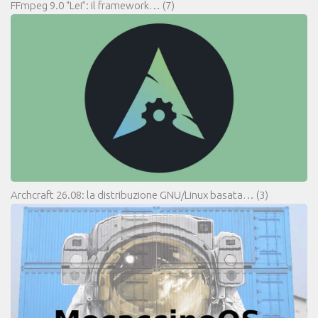
FFmpeg 9.0 “Lei”: il framework…
(7)
Archcraft 26.08: la distribuzione GNU/Linux basata…
(3)