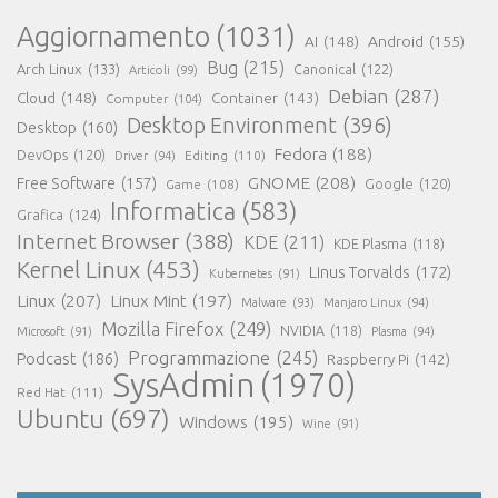
Aggiornamento
(1031)
AI
(148)
Android
(155)
Bug
(215)
Arch Linux
(133)
Canonical
(122)
Articoli
(99)
Debian
(287)
Cloud
(148)
Container
(143)
Computer
(104)
Desktop Environment
(396)
Desktop
(160)
Fedora
(188)
DevOps
(120)
Editing
(110)
Driver
(94)
GNOME
(208)
Free Software
(157)
Google
(120)
Game
(108)
Informatica
(583)
Grafica
(124)
Internet Browser
(388)
KDE
(211)
KDE Plasma
(118)
Kernel Linux
(453)
Linus Torvalds
(172)
Kubernetes
(91)
Linux
(207)
Linux Mint
(197)
Malware
(93)
Manjaro Linux
(94)
Mozilla Firefox
(249)
NVIDIA
(118)
Microsoft
(91)
Plasma
(94)
Programmazione
(245)
Podcast
(186)
Raspberry Pi
(142)
SysAdmin
(1970)
Red Hat
(111)
Ubuntu
(697)
Windows
(195)
Wine
(91)