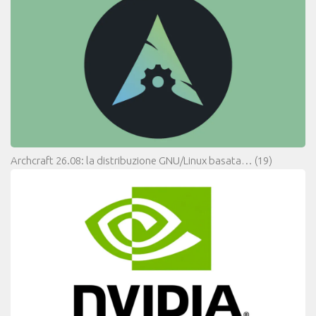
Archcraft 26.08: la distribuzione GNU/Linux basata…
(19)