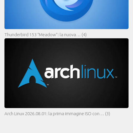
Thunderbird 153 “Meadow”: la nuova…
(4)
Arch Linux 2026.08.01: la prima immagine ISO con…
(3)