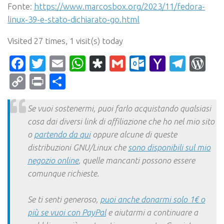
Fonte:
https://www.marcosbox.org/2023/11/fedora-
linux-39-e-stato-dichiarato-go.html
Visited 27 times, 1 visit(s) today
Facebook
Twitter
Email
WhatsApp
Diaspora
Gmail
Outlook.c
Yahoo
Tele
Wo
Mail
Copy
Print
Condividi
Link
Se vuoi sostenermi, puoi farlo acquistando qualsiasi
cosa dai diversi link di affiliazione che ho nel mio sito
o
partendo da qui
oppure alcune di queste
distribuzioni GNU/Linux che
sono disponibili sul mio
negozio online
, quelle mancanti possono essere
comunque richieste.
Se ti senti generoso,
puoi anche donarmi solo 1€ o
più se vuoi con PayPal
e aiutarmi a continuare a