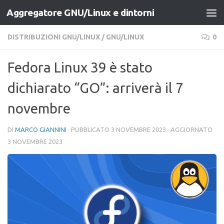
Aggregatore GNU/Linux e dintorni
Salta al contenuto
DISTRIBUZIONI GNU/LINUX
/
GNU/LINUX
0
Fedora Linux 39 è stato
dichiarato “GO”: arriverà il 7
novembre
DI
MARCO GIANNINI
· PUBBLICATO
3 NOVEMBRE 2023
· AGGIORNATO
3 NOVEMBRE 2023