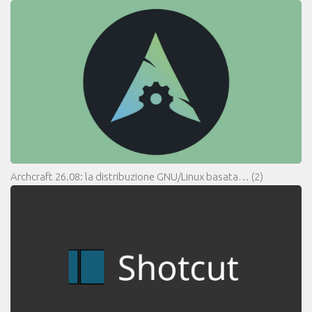
Archcraft 26.08: la distribuzione GNU/Linux basata…
(2)