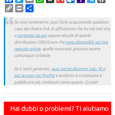
Mail
Copy
Print
Condividi
Link
Se vuoi sostenermi, puoi farlo acquistando qualsiasi
cosa dai diversi link di affiliazione che ho nel mio sito
o
partendo da qui
oppure alcune di queste
distribuzioni GNU/Linux che
sono disponibili sul mio
negozio online
, quelle mancanti possono essere
comunque richieste.
Se ti senti generoso,
puoi anche donarmi solo 1€ o
più se vuoi con PayPal
e aiutarmi a continuare a
pubblicare più contenuti come questo. Grazie!
Hai dubbi o problemi? Ti aiutiamo