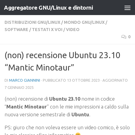
Aggregatore GNU/Linux e dintorni
Salta al contenuto
DISTRIBUZIONI GNU/LINUX
/
MONDO GNU/LINUX
/
SOFTWARE
/
TESTATI X VOI
/
VIDEO
0
(non) recensione Ubuntu 23.10
“Mantic Minotaur”
DI
MARCO GIANNINI
· PUBBLICATO
13 OTTOBRE 2023
· AGGIORNATO
7 GENNAIO 2025
(non) recensione di
Ubuntu 23.10
nome in codice
“
Mantic Minotaur
” con le mie impressioni a caldo sulla
nuova versione semestrale di
Ubuntu
.
PS: giuro che non voleva essere un video comico, è solo