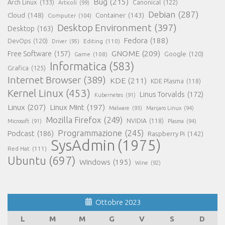
Bug
(215)
Arch Linux
(133)
Canonical
(122)
Articoli
(99)
Debian
(287)
Cloud
(148)
Container
(143)
Computer
(104)
Desktop Environment
(397)
Desktop
(163)
Fedora
(188)
DevOps
(120)
Editing
(110)
Driver
(95)
GNOME
(209)
Free Software
(157)
Game
(108)
Google
(120)
Informatica
(583)
Grafica
(125)
Internet Browser
(389)
KDE
(211)
KDE Plasma
(118)
Kernel Linux
(453)
Linus Torvalds
(172)
Kubernetes
(91)
Linux
(207)
Linux Mint
(197)
Malware
(93)
Manjaro Linux
(94)
Mozilla Firefox
(249)
NVIDIA
(118)
Microsoft
(91)
Plasma
(94)
Programmazione
(245)
Podcast
(186)
Raspberry Pi
(142)
SysAdmin
(1975)
Red Hat
(111)
Ubuntu
(697)
Windows
(195)
Wine
(92)
Ottobre 2023
L
M
M
G
V
S
D