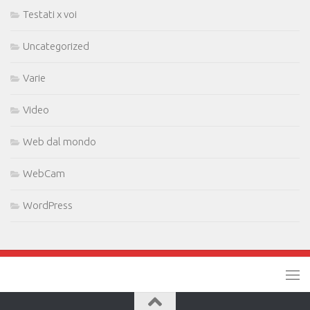
Testati x voi
Uncategorized
Varie
Video
Web dal mondo
WebCam
WordPress