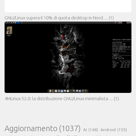
GNU/Linux supera il 10% di quota desktop in Nord…
(1)
4MLinux 52.0: la distribuzione GNU/Linux minimalista…
(1)
Aggiornamento
(1037)
AI
(148)
Android
(155)