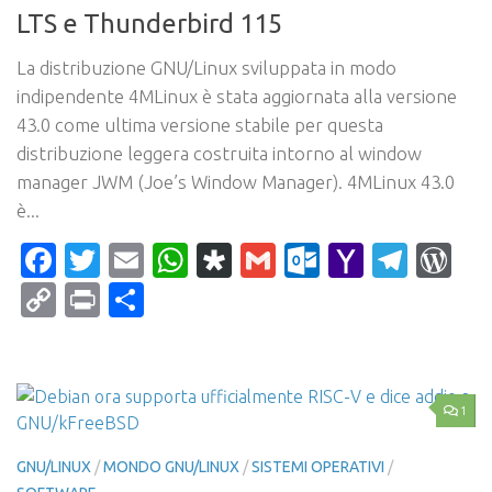
LTS e Thunderbird 115
La distribuzione GNU/Linux sviluppata in modo
indipendente 4MLinux è stata aggiornata alla versione
43.0 come ultima versione stabile per questa
distribuzione leggera costruita intorno al window
manager JWM (Joe’s Window Manager). 4MLinux 43.0
è...
Facebook
Twitter
Email
WhatsApp
Diaspora
Gmail
Outlook.c
Yahoo
Tele
Wo
Mail
Copy
Print
Condividi
Link
1
GNU/LINUX
/
MONDO GNU/LINUX
/
SISTEMI OPERATIVI
/