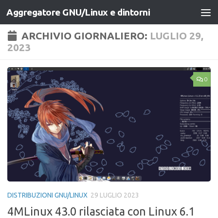
Aggregatore GNU/Linux e dintorni
Salta al contenuto
ARCHIVIO GIORNALIERO:
LUGLIO 29,
2023
0
DISTRIBUZIONI GNU/LINUX
29 LUGLIO 2023
4MLinux 43.0 rilasciata con Linux 6.1