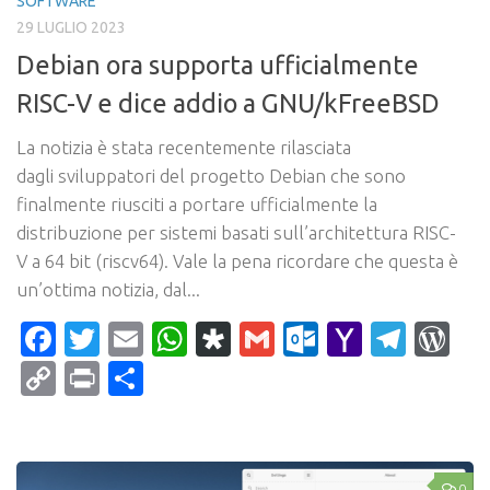
SOFTWARE
29 LUGLIO 2023
Debian ora supporta ufficialmente
RISC-V e dice addio a GNU/kFreeBSD
La notizia è stata recentemente rilasciata
dagli sviluppatori del progetto Debian che sono
finalmente riusciti a portare ufficialmente la
distribuzione per sistemi basati sull’architettura RISC-
V a 64 bit (riscv64). Vale la pena ricordare che questa è
un’ottima notizia, dal...
Facebook
Twitter
Email
WhatsApp
Diaspora
Gmail
Outlook.c
Yahoo
Tele
Wo
Mail
Copy
Print
Condividi
Link
0