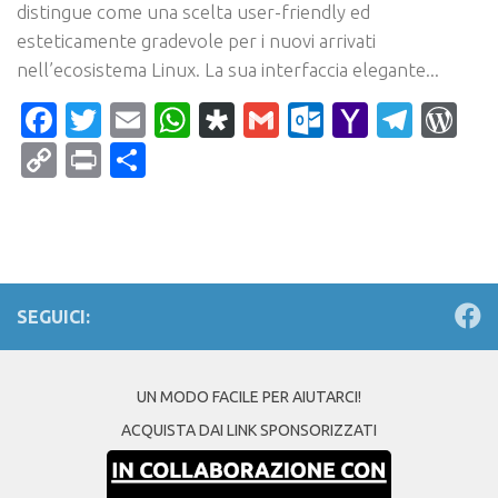
distingue come una scelta user-friendly ed
esteticamente gradevole per i nuovi arrivati ​​
nell’ecosistema Linux. La sua interfaccia elegante...
Facebook
Twitter
Email
WhatsApp
Diaspora
Gmail
Outlook.c
Yahoo
Tele
Wo
Mail
Copy
Print
Condividi
Link
SEGUICI:
UN MODO FACILE PER AIUTARCI!
ACQUISTA DAI LINK SPONSORIZZATI