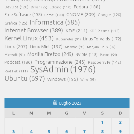
Fedora
(188)
DevOps
(120)
Editing
(110)
Driver
(95)
GNOME
(209)
Free Software
(158)
Game
(108)
Google
(120)
Informatica
(585)
Grafica
(125)
Internet Browser
(389)
KDE
(211)
KDE Plasma
(118)
Kernel Linux
(453)
Linus Torvalds
(172)
Kubernetes
(91)
Linux
(207)
Linux Mint
(197)
Malware
(93)
Manjaro Linux
(94)
Mozilla Firefox
(249)
NVIDIA
(118)
Microsoft
(91)
Plasma
(94)
Programmazione
(245)
Podcast
(186)
Raspberry Pi
(142)
SysAdmin
(1976)
Red Hat
(111)
Ubuntu
(697)
Windows
(195)
Wine
(93)
Luglio 2023
L
M
M
G
V
S
D
1
2
3
4
5
6
7
8
9