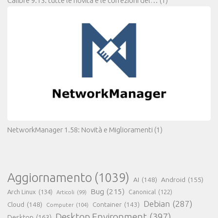
Calibre 9.13: tutte le novità e le correzioni del…
(1)
NetworkManager 1.58: Novità e Miglioramenti
(1)
Aggiornamento
(1039)
AI
(148)
Android
(155)
Bug
(215)
Arch Linux
(134)
Canonical
(122)
Articoli
(99)
Debian
(287)
Cloud
(148)
Container
(143)
Computer
(104)
Desktop Environment
(397)
Desktop
(163)