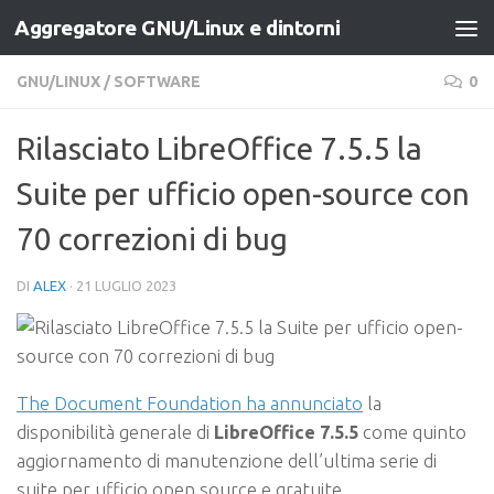
Aggregatore GNU/Linux e dintorni
Salta al contenuto
GNU/LINUX
/
SOFTWARE
0
Rilasciato LibreOffice 7.5.5 la
Suite per ufficio open-source con
70 correzioni di bug
DI
ALEX
·
21 LUGLIO 2023
The Document Foundation ha annunciato
la
disponibilità generale di
LibreOffice 7.5.5
come quinto
aggiornamento di manutenzione dell’ultima serie di
suite per ufficio open source e gratuite