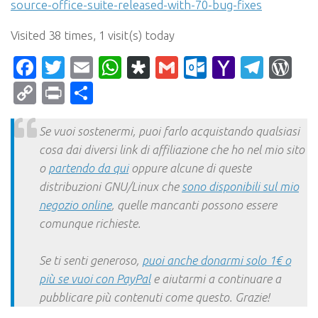
source-office-suite-released-with-70-bug-fixes
Visited 38 times, 1 visit(s) today
Facebook
Twitter
Email
WhatsApp
Diaspora
Gmail
Outlook.c
Yahoo
Tele
Wo
Mail
Copy
Print
Condividi
Link
Se vuoi sostenermi, puoi farlo acquistando qualsiasi
cosa dai diversi link di affiliazione che ho nel mio sito
o
partendo da qui
oppure alcune di queste
distribuzioni GNU/Linux che
sono disponibili sul mio
negozio online
, quelle mancanti possono essere
comunque richieste.
Se ti senti generoso,
puoi anche donarmi solo 1€ o
più se vuoi con PayPal
e aiutarmi a continuare a
pubblicare più contenuti come questo. Grazie!