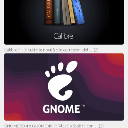
Calibre 9.13: tutte le novità e le correzioni del…
(2)
GNOME 50.4 e GNOME 49.9: Rilascio Stabile con…
(2)