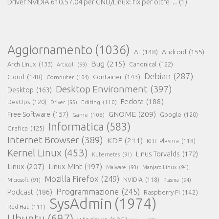
Driver NVIDIA 610.57.04 per GNU/Linux: fix per oltre…
(1)
Aggiornamento
(1036)
AI
(148)
Android
(155)
Bug
(215)
Arch Linux
(133)
Canonical
(122)
Articoli
(99)
Debian
(287)
Cloud
(148)
Container
(143)
Computer
(104)
Desktop Environment
(397)
Desktop
(163)
Fedora
(188)
DevOps
(120)
Editing
(110)
Driver
(95)
GNOME
(209)
Free Software
(157)
Game
(108)
Google
(120)
Informatica
(583)
Grafica
(125)
Internet Browser
(389)
KDE
(211)
KDE Plasma
(118)
Kernel Linux
(453)
Linus Torvalds
(172)
Kubernetes
(91)
Linux
(207)
Linux Mint
(197)
Malware
(93)
Manjaro Linux
(94)
Mozilla Firefox
(249)
NVIDIA
(118)
Microsoft
(91)
Plasma
(94)
Programmazione
(245)
Podcast
(186)
Raspberry Pi
(142)
SysAdmin
(1974)
Red Hat
(111)
Ubuntu
(697)