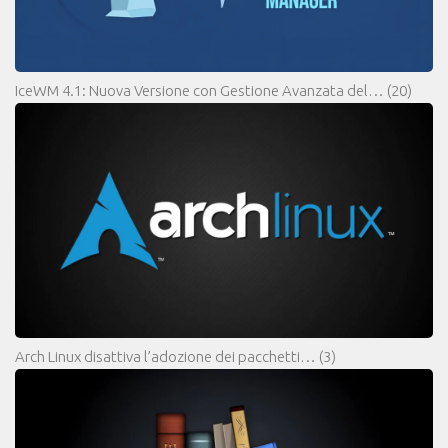
IceWM 4.1: Nuova Versione con Gestione Avanzata del…
(20)
Arch Linux disattiva l’adozione dei pacchetti…
(3)