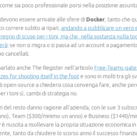
come sia poco professionale porsi nella posizione assunta
 devono essere arrivate alle sfere di
Docker
, tanto che q
to correre subito ai ripari,
andando a pubblicare un vero 
regno di scuse per i toni, ma che, nella sostanza nulla to
erà
: se non si migra o si passa ad un account a pagamento
o cancellati.
arlato anche The Register nell’articolo
Free-Teams-gate
zes for shooting itself in the foot
e sono in molti tra gli s
i open-source a chiedersi cosa convenga fare, anche perc
er i toni sì, cambi di strategia no.
i del resto danno ragione all’azienda, con le sue 3 subsc
nno), Team ($300/minimo un anno) e Business ($1440/mi
r
è riuscita a risollevare la propria situazione economica i
ente, tanto da chiudere lo scorso anno il successo finanzi