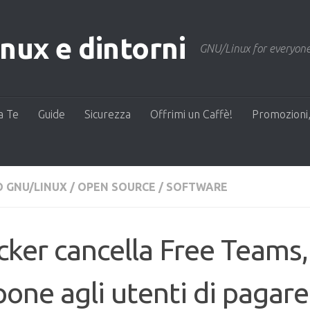
ux e dintorni
GNU/Linux for everyone
a Te
Guide
Sicurezza
Offrimi un Caffè!
Promozioni,
 GNU/LINUX
/
OPEN SOURCE
/
SOFTWARE
ker cancella Free Teams,
one agli utenti di pagar