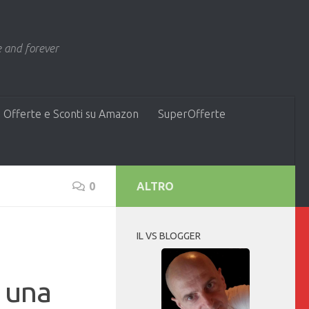
 and forever
 Offerte e Sconti su Amazon
SuperOfferte
0
ALTRO
IL VS BLOGGER
e una