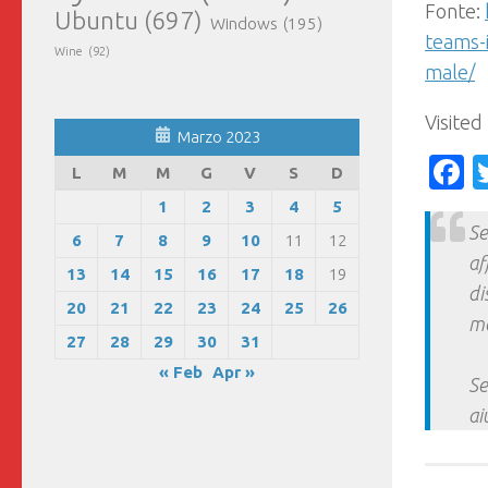
Fonte:
Ubuntu
(697)
Windows
(195)
teams-i
Wine
(92)
male/
Visited
Marzo 2023
F
L
M
M
G
V
S
D
1
2
3
4
5
Se
6
7
8
9
10
11
12
af
13
14
15
16
17
18
19
di
20
21
22
23
24
25
26
ma
27
28
29
30
31
« Feb
Apr »
Se
ai