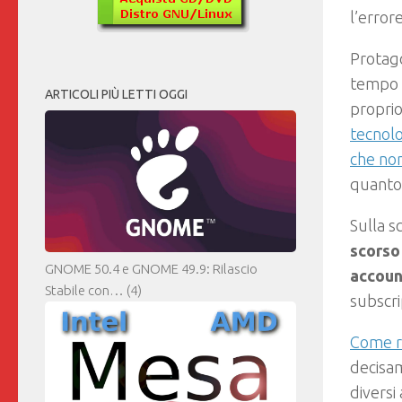
l’errore
Protago
tempo h
ARTICOLI PIÙ LETTI OGGI
proprio
tecnolo
che non
quanto
Sulla s
scorso
GNOME 50.4 e GNOME 49.9: Rilascio
accoun
Stabile con…
(4)
subscri
Come r
decisam
diversi