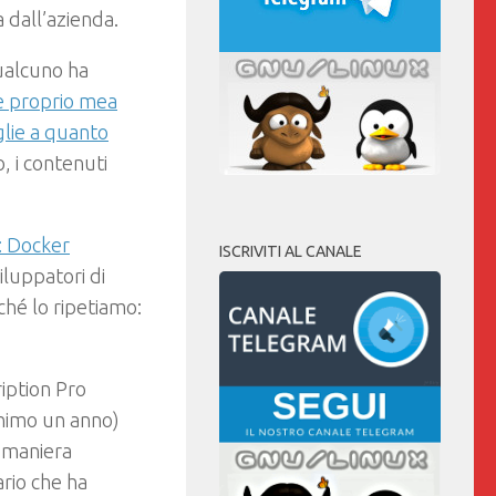
 dall’azienda.
ualcuno ha
e proprio mea
glie a quanto
, i contenuti
: Docker
ISCRIVITI AL CANALE
viluppatori di
hé lo ripetiamo:
ription Pro
nimo un anno)
n maniera
ario che ha