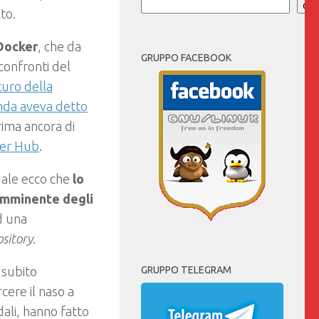
Cer
lto.
 Docker
, che da
GRUPPO FACEBOOK
confronti del
turo della
enda aveva detto
ima ancora di
ker Hub
.
ndale ecco che
lo
 imminente degli
ad una
ository
.
a subito
GRUPPO TELEGRAM
cere il naso a
ndali, hanno fatto