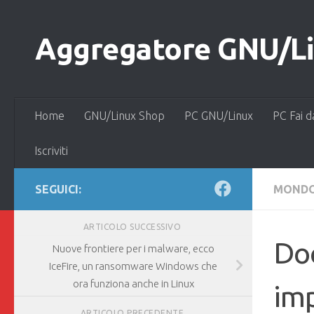
Salta al contenuto
Aggregatore GNU/Lin
Home
GNU/Linux Shop
PC GNU/Linux
PC Fai d
Iscriviti
SEGUICI:
MONDO
ARTICOLO SUCCESSIVO
Doc
Nuove frontiere per i malware, ecco
IceFire, un ransomware Windows che
ora funziona anche in Linux
imp
ARTICOLO PRECEDENTE