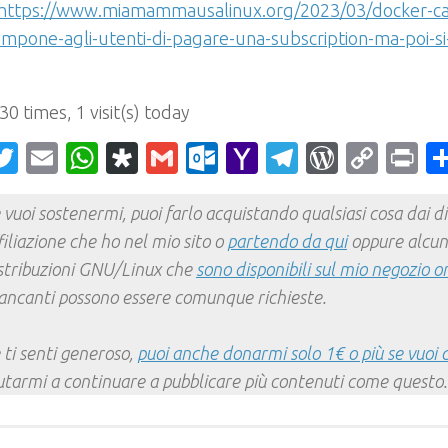
https://www.miamammausalinux.org/2023/03/docker-can
mpone-agli-utenti-di-pagare-una-subscription-ma-poi-si-
 30 times, 1 visit(s) today
acebook
Twitter
Email
WhatsApp
Diaspora
Gmail
Outlook.com
Yahoo
Telegram
WordPr
Cop
Pr
Mail
Link
 vuoi sostenermi, puoi farlo acquistando qualsiasi cosa dai div
filiazione che ho nel mio sito o
partendo da qui
oppure alcun
stribuzioni GNU/Linux che
sono disponibili sul mio negozio o
ncanti possono essere comunque richieste.
 ti senti generoso,
puoi anche donarmi solo 1€ o più se vuoi 
utarmi a continuare a pubblicare più contenuti come questo.