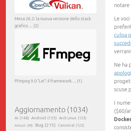
notare 
Le voci
Mesa 26.2: la nuova versione dello stack
grafico…
(2)
preferi
culpa p
succed
verrann
Ne ha p
apologi
progett
FFmpeg 9.0 “Lei”: il framework…
(1)
scuse p
I numer
Aggiornamento
(1034)
($60/a
AI
(148)
Android
(155)
Arch Linux
(133)
Docke
Bug
(215)
Canonical
(122)
Articoli
(99)
consist