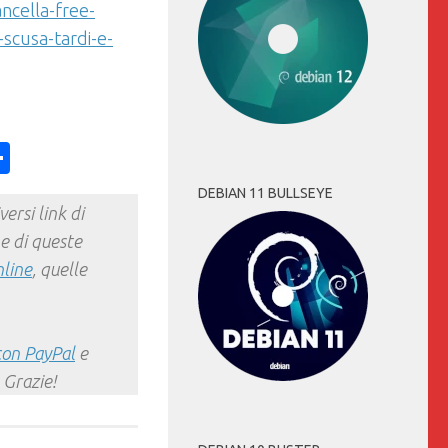
cella-free-
scusa-tardi-e-
ess
y
int
Condividi
DEBIAN 11 BULLSEYE
ersi link di
e di queste
nline
, quelle
con PayPal
e
 Grazie!