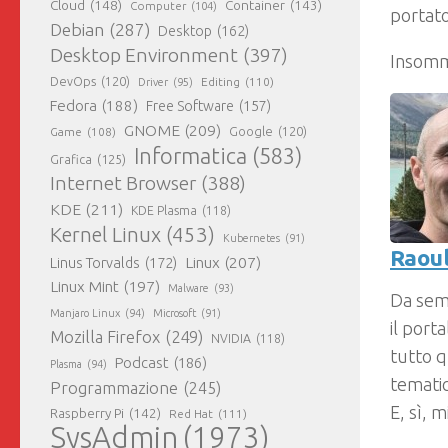
Cloud
(148)
Container
(143)
Computer
(104)
portato 
Debian
(287)
Desktop
(162)
Desktop Environment
(397)
Insomma
DevOps
(120)
Editing
(110)
Driver
(95)
Fedora
(188)
Free Software
(157)
GNOME
(209)
Game
(108)
Google
(120)
Informatica
(583)
Grafica
(125)
Internet Browser
(388)
KDE
(211)
KDE Plasma
(118)
Kernel Linux
(453)
Kubernetes
(91)
Raoul
Linux
(207)
Linus Torvalds
(172)
Linux Mint
(197)
Malware
(93)
Da sem
Manjaro Linux
(94)
Microsoft
(91)
il port
Mozilla Firefox
(249)
NVIDIA
(118)
tutto q
Podcast
(186)
Plasma
(94)
tematic
Programmazione
(245)
E, sì, 
Raspberry Pi
(142)
Red Hat
(111)
SysAdmin
(1973)