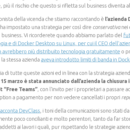
, più il rischio che questo si rifletta sul business diventa a
nista della vicenda che stiamo raccontando è
l’azienda
a impostato una strategia per così dire
conservativa
nei 
 business. Vi ricorderete quando abbiamo parlato del
fu
gia e di Docker Desktop su Linux, per cui il CEO dell’azi
 avrebbero più distribuito tecnologia gratuitamente
o pr
 la stessa azienda
aveva introdotto limiti di banda in Doc
cia di tutte queste azioni ed in linea con la strategia azie
 15 marzo è stata annunciato dall’azienda la chiusura
t “Free Teams”
, con l’invito per i proprietari a passare 
ption a pagamento per non vedere cancellati i propri
rep
acconta DevClass
, i toni della comunicazioni sono stati d
ente poco concilianti e molto perentori, tanto da far stor
 addetti ai lavori i quali, pur rispettando le strategie azie