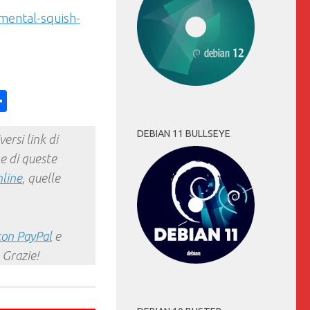
imental-squish-
ess
y
int
Condividi
DEBIAN 11 BULLSEYE
ersi link di
e di queste
nline
, quelle
con PayPal
e
 Grazie!