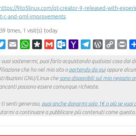
https://9to5linux.com/qt-creator-9-released-with-exper
t-c-and-qml-improvements
 39 times, 1 visit(s) today
acebook
Twitter
Email
WhatsApp
Diaspora
Gmail
Outlook.com
Yahoo
Telegram
WordPr
Cop
Pr
Mail
Link
 vuoi sostenermi, puoi farlo acquistando qualsiasi cosa dai div
filiazione che ho nel mio sito o
partendo da qui
oppure alcun
stribuzioni GNU/Linux che
sono disponibili sul mio negozio o
ncanti possono essere comunque richieste.
 ti senti generoso,
puoi anche donarmi solo 1€ o più se vuoi 
utarmi a continuare a pubblicare più contenuti come questo.