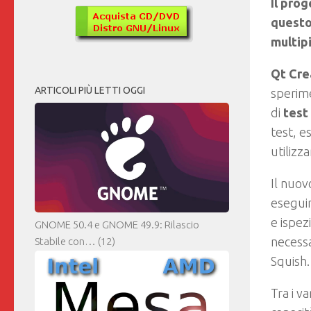
Il prog
questo
multip
Qt Cre
ARTICOLI PIÙ LETTI OGGI
sperim
di
test
test, es
utilizz
Il nuo
eseguir
e ispezi
GNOME 50.4 e GNOME 49.9: Rilascio
necessa
Stabile con…
(12)
Squish.
Tra i v