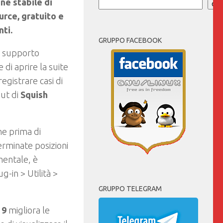
ne stabile di
Cer
rce, gratuito e
ti.
GRUPPO FACEBOOK
l supporto
di aprire la suite
registrare casi di
put di
Squish
ne prima di
terminate posizioni
entale, è
g-in > Utilità >
GRUPPO TELEGRAM
 9
migliora le