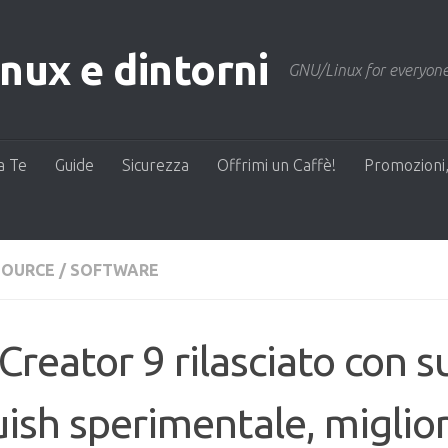
ux e dintorni
GNU/Linux for everyone
a Te
Guide
Sicurezza
Offrimi un Caffè!
Promozioni,
SOURCE
/
SOFTWARE
Creator 9 rilasciato con 
ish sperimentale, miglio