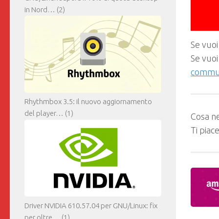
in Nord…
(2)
Se vuoi
Se vuoi
commun
Rhythmbox 3.5: il nuovo aggiornamento
del player…
(1)
Cosa ne
Ti piac
Driver NVIDIA 610.57.04 per GNU/Linux: fix
per oltre…
(1)