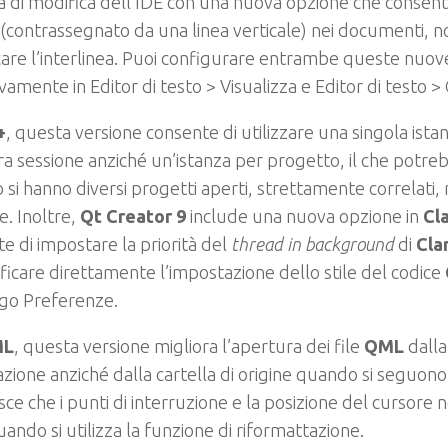
à di modifica dell’IDE con una nuova opzione che consente 
 (contrassegnato da una linea verticale) nei documenti, n
are l’interlinea. Puoi configurare entrambe queste nuov
ivamente in Editor di testo > Visualizza e Editor di testo > C
+
, questa versione consente di utilizzare una singola ista
ra sessione anziché un’istanza per progetto, il che potre
si hanno diversi progetti aperti, strettamente correlati, 
e. Inoltre,
Qt Creator 9
include una nuova opzione in
Cl
e di impostare la priorità del
thread in background
di
Cla
ficare direttamente l’impostazione dello stile del codice
ogo Preferenze.
ML
, questa versione migliora l’apertura dei file
QML
dalla
zione anziché dalla cartella di origine quando si seguono 
sce che i punti di interruzione e la posizione del cursore
uando si utilizza la funzione di riformattazione.