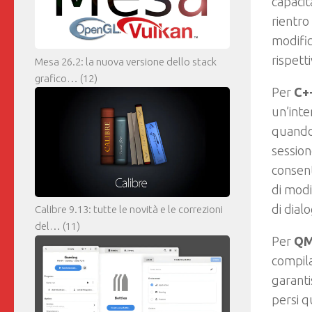
capacit
rientro
modific
rispett
Mesa 26.2: la nuova versione dello stack
grafico…
(12)
Per
C+
un’inte
quando 
session
consent
di modi
di dial
Calibre 9.13: tutte le novità e le correzioni
del…
(11)
Per
Q
compila
garanti
persi q