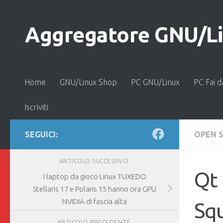
Salta al contenuto
Aggregatore GNU/Lin
Home
GNU/Linux Shop
PC GNU/Linux
PC Fai d
Iscriviti
SEGUICI:
OPEN 
ARTICOLO SUCCESSIVO
Qt 
I laptop da gioco Linux TUXEDO
Stellaris 17 e Polaris 15 hanno ora GPU
NVIDIA di fascia alta
Squ
ARTICOLO PRECEDENTE