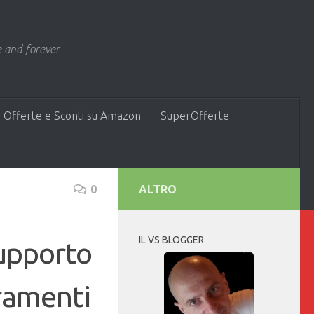
 and forever
 Offerte e Sconti su Amazon
SuperOfferte
0
ALTRO
IL VS BLOGGER
supporto
ramenti