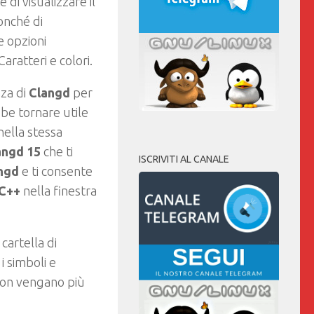
di visualizzare il
onché di
e opzioni
aratteri e colori.
nza di
Clangd
per
bbe tornare utile
nella stessa
angd 15
che ti
ISCRIVITI AL CANALE
ngd
e ti consente
C++
nella finestra
 cartella di
i simboli e
 non vengano più