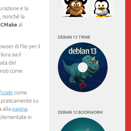
urazione e la
, nonché la
i
CMake
al
DEBIAN 13 TRIXIE
ser di file per il
ora sia il
ata del
remoti come
iciale
come
e praticamente su
a alla
pagina
DEBIAN 12 BOOKWORM
mplementate in