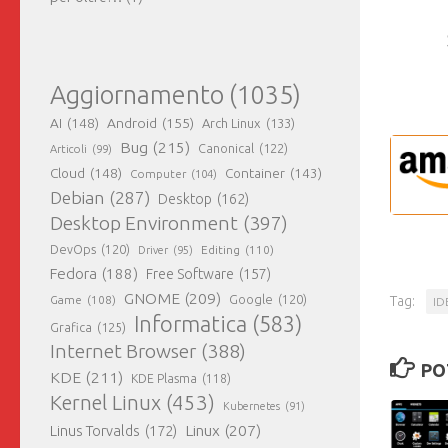
Aggiornamento
(1035)
AI
(148)
Android
(155)
Arch Linux
(133)
Bug
(215)
Canonical
(122)
Articoli
(99)
Cloud
(148)
Container
(143)
Computer
(104)
Debian
(287)
Desktop
(162)
Desktop Environment
(397)
DevOps
(120)
Editing
(110)
Driver
(95)
Fedora
(188)
Free Software
(157)
GNOME
(209)
Tag:
Game
(108)
Google
(120)
ID
Informatica
(583)
Grafica
(125)
Internet Browser
(388)
PO
KDE
(211)
KDE Plasma
(118)
Kernel Linux
(453)
Kubernetes
(91)
Linux
(207)
Linus Torvalds
(172)