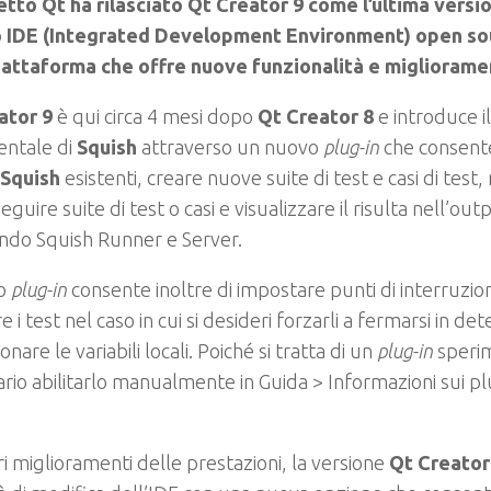
etto Qt ha rilasciato Qt Creator 9 come l’ultima versio
 IDE (Integrated Development Environment) open sou
iattaforma che offre nuove funzionalità e miglioramen
ator 9
è qui circa 4 mesi dopo
Qt Creator 8
e introduce i
entale di
Squish
attraverso un nuovo
plug-in
che consente 
 Squish
esistenti, creare nuove suite di test e casi di test, 
eguire suite di test o casi e visualizzare il risulta nell’out
ando Squish Runner e Server.
vo
plug-in
consente inoltre di impostare punti di interruzio
e i test nel caso in cui si desideri forzarli a fermarsi in de
onare le variabili locali. Poiché si tratta di un
plug-in
sperim
rio abilitarlo manualmente in Guida > Informazioni sui plu
ari miglioramenti delle prestazioni, la versione
Qt Creator