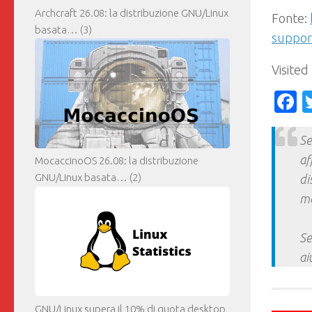
Archcraft 26.08: la distribuzione GNU/Linux
Fonte:
basata…
(3)
suppor
Visited
F
Se
af
MocaccinoOS 26.08: la distribuzione
GNU/Linux basata…
(2)
di
ma
Se
ai
GNU/Linux supera il 10% di quota desktop