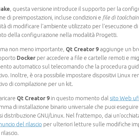
ake
, questa versione introduce il supporto per la config
ne di preimpostazioni, incluse condizioni e
file di toolchain
lità di modificare l’ambiente utilizzato per l’esecuzione d
 della configurazione nella modalità Progetti.
 ma non meno importante,
Qt Creator 9
aggiunge un brow
pporto
Docker
per accedere a file e cartelle remoti e migli
mento automatico sul telecomando che la procedura guid
tivo. Inoltre, è ora possibile impostare dispositivi Linux 
tivo di compilazione per un kit.
aricare
Qt Creator 9
in questo momento dal
sito Web uff
ma di installazione binario universale che puoi eseguir
si distribuzione GNU/Linux. Nel frattempo, dai un’occhiat
nuncio del rilascio
per ulteriori letture sulle modifiche i
rilascio.