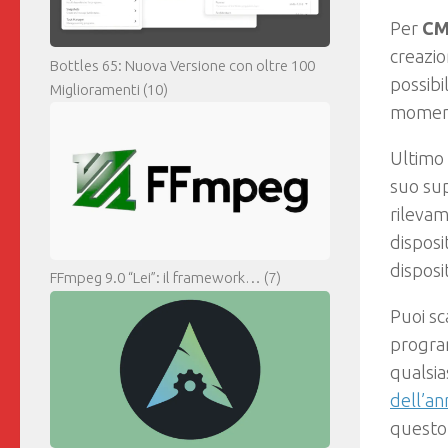
Per
CM
creazio
Bottles 65: Nuova Versione con oltre 100
possibi
Miglioramenti
(10)
momento
Ultimo
suo su
rileva
disposi
disposi
FFmpeg 9.0 “Lei”: il framework…
(7)
Puoi sc
program
qualsia
dell’an
questo 