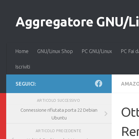
Salta al contenuto
Aggregatore GNU/Lin
Home
GNU/Linux Shop
PC GNU/Linux
PC Fai d
Iscriviti
SEGUICI:
AMAZ
ARTICOLO SUCCESSIVO
Ott
Connessione rifiutata porta 22 Debian
Ubuntu
Ren
ARTICOLO PRECEDENTE