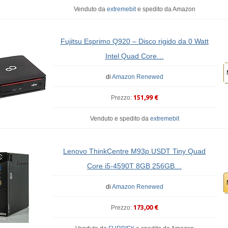
Venduto da
extremebit
e
spedito da Amazon
Fujitsu Esprimo Q920 – Disco rigido da 0 Watt
Intel Quad Core…
di
Amazon Renewed
151,99 €
Prezzo:
Venduto e spedito da
extremebit
Lenovo ThinkCentre M93p USDT Tiny Quad
Core i5-4590T 8GB 256GB…
di
Amazon Renewed
173,00 €
Prezzo: