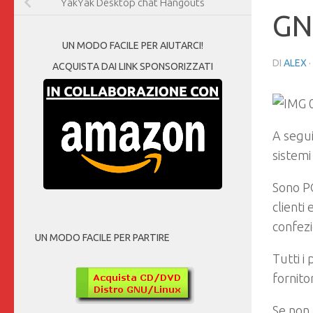
YakYak Desktop chat Hangouts
GN
UN MODO FACILE PER AIUTARCI!
DI
ALEX
ACQUISTA DAI LINK SPONSORIZZATI
A segui
sistemi
Sono PC
clienti
confezi
UN MODO FACILE PER PARTIRE
Tutti i
fornitor
Se non 