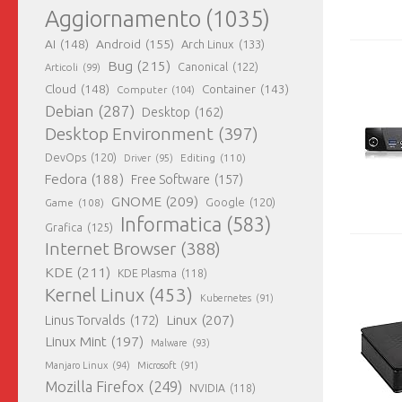
Aggiornamento
(1035)
AI
(148)
Android
(155)
Arch Linux
(133)
Bug
(215)
Canonical
(122)
Articoli
(99)
Cloud
(148)
Container
(143)
Computer
(104)
Debian
(287)
Desktop
(162)
Desktop Environment
(397)
DevOps
(120)
Editing
(110)
Driver
(95)
Fedora
(188)
Free Software
(157)
GNOME
(209)
Game
(108)
Google
(120)
Informatica
(583)
Grafica
(125)
Internet Browser
(388)
KDE
(211)
KDE Plasma
(118)
Kernel Linux
(453)
Kubernetes
(91)
Linux
(207)
Linus Torvalds
(172)
Linux Mint
(197)
Malware
(93)
Manjaro Linux
(94)
Microsoft
(91)
Mozilla Firefox
(249)
NVIDIA
(118)