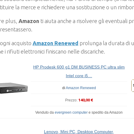
tituire la merce e richiedere una sostituzione o un rimbor
re plus,
Amazon
ti aiuta anche a risolvere gli eventuali p
presentassero.
 ogni acquisto
Amazon Renewed
prolunga la durata di u
e i rifiuti elettronici finiscano nelle discariche.
HP Prodesk 600 g1 DM BUSINESS PC ultra slim
Intel core i5…
di
Amazon Renewed
140,00 €
Prezzo:
Venduto da
evergreen computer
e
spedito da Amazon
Lenovo, Mini PC, Desktop Computer,