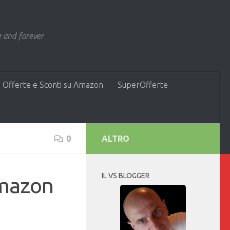
 and forever
 Offerte e Sconti su Amazon
SuperOfferte
0
ALTRO
IL VS BLOGGER
Amazon