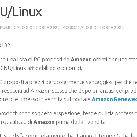
U/Linux
· PUBBLICATO
8 OTTOBRE 2022
· AGGIORNATO
8 OTTOBRE 2022
re una lista di PC proposti da
Amazon
ottimi per una tra
 GNU/Linux affidabili ed economici.
 proposti a prezzi particolarmente vantaggiosi perché no
 e restituiti ad Amazon stessa che dopo un analisi del prod
onato e rimesso in vendita sul portale
Amazon Renewe
 prodotti sono soggetti a ispezione, test e pulizia professio
i qualificati di
Amazon
prima della rivendita.
ti soddisfa completamente, hai 1 anno di tempo (si hai le