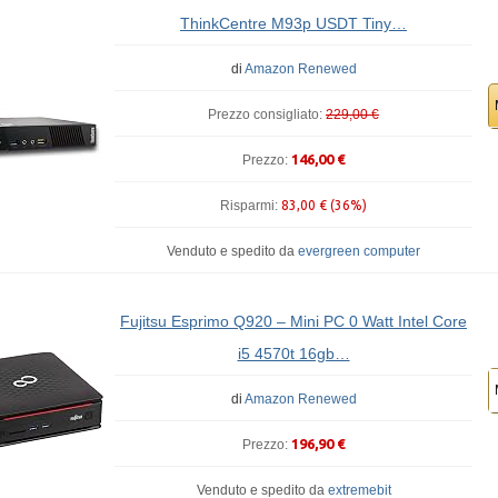
ThinkCentre M93p USDT Tiny…
di
Amazon Renewed
Prezzo consigliato:
229,00 €
146,00 €
Prezzo:
Risparmi:
83,00 € (36%)
Venduto e spedito da
evergreen computer
Fujitsu Esprimo Q920 – Mini PC 0 Watt Intel Core
i5 4570t 16gb…
di
Amazon Renewed
196,90 €
Prezzo:
Venduto e spedito da
extremebit