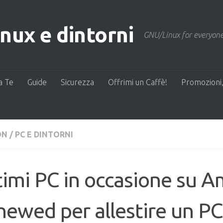
ux e dintorni
GNU/Linux for everyone
a Te
Guide
Sicurezza
Offrimi un Caffè!
Promozioni,
ON
/
PC E DINTORNI
imi PC in occasione su 
ewed per allestire un PC