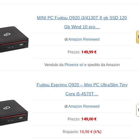
MINI PC Fujitsu Q920 i3/4130T 8 gb SSD 120
Gb Wind 10 pro…
di
Amazon Renewed
149,99 €
Prezzo:
Venduto da
Phoenix srl
e
spedito da Amazon
Fujitsu Esprimo Q920 – Mini PC UltraSlim Tiny
Core i5-4570T…
di
Amazon Renewed
149,00 €
Prezzo:
Risparmi:
10,90 € (6%)