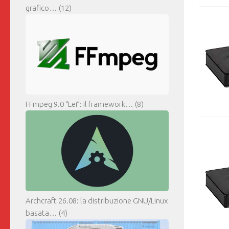
grafico…
(12)
FFmpeg 9.0 “Lei”: il framework…
(8)
Archcraft 26.08: la distribuzione GNU/Linux
basata…
(4)