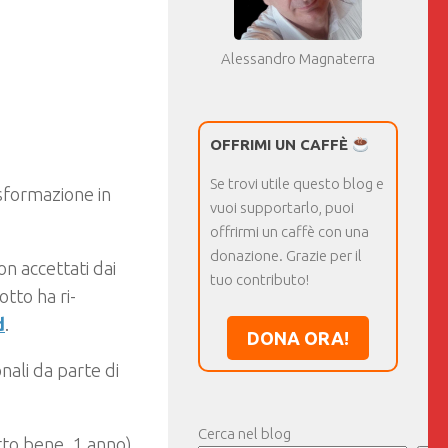
Alessandro Magnaterra
OFFRIMI UN CAFFÈ
Se trovi utile questo blog e
sformazione in
vuoi supportarlo, puoi
offrirmi un caffè con una
donazione. Grazie per il
n accettati dai
tuo contributo!
otto ha ri-
d
.
DONA ORA!
nali da parte di
Cerca nel blog
tto bene, 1 anno)