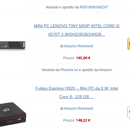
Venduto e spedito da
REFURBISHEDIT
MINI PC LENOVO TINY M93P INTEL CORE I5
4570T 2.90GHZ/8GB/240GB…
di
Amazon Renewed
185,00 €
Prezzo:
Venduto da
Phoenix srl
e
spedito da Amazon
Fujitsu Esprimo Q920 – Mini PC da 0 W, Intel
Core i5, 128 GB,…
di
Amazon Renewed
148,22 €
Prezzo: