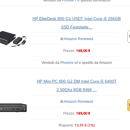
Venduto da
FURBIFY
e
spedito da Amazon
HP EliteDesk 800 G1 USDT Intel Core i5 256GB
SSD Festplatte…
di
Amazon Renewed
168,00 €
Prezzo:
Venduto da
Phoenix srl
e
spedito da Amazon
HP Mini PC 800 G2 DM Intel Core i5 6400T
2.50Ghz 8GB RAM,…
di
Amazon Renewed
189,00 €
Prezzo:
Risparmi:
10,99 € (5%)