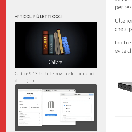
per res
ARTICOLI PIÙ LETTI OGGI
Ulterio
che si 
Inoltre
evita ch
Calibre 9.13: tutte le novità e le correzioni
del…
(14)