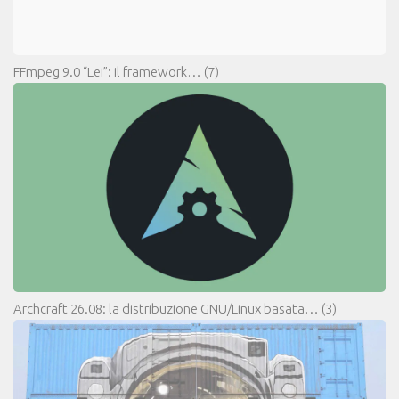
FFmpeg 9.0 “Lei”: il framework…
(7)
Archcraft 26.08: la distribuzione GNU/Linux basata…
(3)