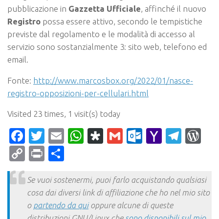
pubblicazione in
Gazzetta Ufficiale
, affinché il nuovo
Registro
possa essere attivo, secondo le tempistiche
previste dal regolamento e le modalità di accesso al
servizio sono sostanzialmente 3: sito web, telefono ed
email.
Fonte:
http://www.marcosbox.org/2022/01/nasce-
registro-opposizioni-per-cellulari.html
Visited 23 times, 1 visit(s) today
Facebook
Twitter
Email
WhatsApp
Diaspora
Gmail
Outlook.c
Yahoo
Tele
Wo
Mail
Copy
Print
Condividi
Link
Se vuoi sostenermi, puoi farlo acquistando qualsiasi
cosa dai diversi link di affiliazione che ho nel mio sito
o
partendo da qui
oppure alcune di queste
distribuzioni GNU/Linux che
sono disponibili sul mio