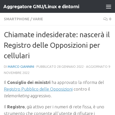
Aggregatore GNU/Linux e dintorni
Salta al contenuto
SMARTPHONE
/
VARIE
0
Chiamate indesiderate: nascerà il
Registro delle Opposizioni per
cellulari
DI
MARCO GIANNINI
· PUBBLICATO
28 GENNAIO 2022
· AGGIORNATO
9
NOVEMBRE 2022
Il
Consiglio dei ministri
ha approvato la riforma del
Registro Pubblico delle Opposizioni
contro il
telemarketing
aggressivo.
Il
Registro
, già attivo per i numeri di rete fissa, è uno
strumento che consente all’utente di rifiutare i