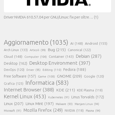
Driver NVIDIA 610.57.04 per GNU/Linux: fix per oltre…
(1)
Aggiornamento
(1035)
AI
(148)
Android
(155)
Bug
(215)
Arch Linux
(133)
Canonical
(122)
Articoli
(99)
Debian
(287)
Cloud
(148)
Container
(143)
Computer
(104)
Desktop Environment
(397)
Desktop
(162)
Fedora
(188)
DevOps
(120)
Editing
(110)
Driver
(95)
GNOME
(209)
Free Software
(157)
Game
(108)
Google
(120)
Informatica
(583)
Grafica
(125)
Internet Browser
(388)
KDE
(211)
KDE Plasma
(118)
Kernel Linux
(453)
Linus Torvalds
(172)
Kubernetes
(91)
Linux
(207)
Linux Mint
(197)
Malware
(93)
Manjaro Linux
(94)
Mozilla Firefox
(249)
NVIDIA
(118)
Microsoft
(91)
Plasma
(94)