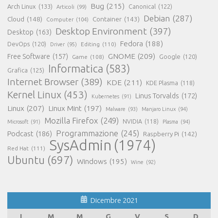
Bug
(215)
Arch Linux
(133)
Canonical
(122)
Articoli
(99)
Debian
(287)
Cloud
(148)
Container
(143)
Computer
(104)
Desktop Environment
(397)
Desktop
(163)
Fedora
(188)
DevOps
(120)
Editing
(110)
Driver
(95)
GNOME
(209)
Free Software
(157)
Game
(108)
Google
(120)
Informatica
(583)
Grafica
(125)
Internet Browser
(389)
KDE
(211)
KDE Plasma
(118)
Kernel Linux
(453)
Linus Torvalds
(172)
Kubernetes
(91)
Linux
(207)
Linux Mint
(197)
Malware
(93)
Manjaro Linux
(94)
Mozilla Firefox
(249)
NVIDIA
(118)
Microsoft
(91)
Plasma
(94)
Programmazione
(245)
Podcast
(186)
Raspberry Pi
(142)
SysAdmin
(1974)
Red Hat
(111)
Ubuntu
(697)
Windows
(195)
Wine
(92)
Dicembre 2021
L
M
M
G
V
S
D