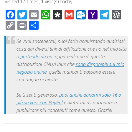
Visited 17 times, 1 visit(s) today
Facebook
Twitter
Email
WhatsApp
Diaspora
Gmail
Outlook.c
Yahoo
Tele
Wo
Mail
Copy
Print
Condividi
Link
Se vuoi sostenermi, puoi farlo acquistando qualsiasi
cosa dai diversi link di affiliazione che ho nel mio sito
o
partendo da qui
oppure alcune di queste
distribuzioni GNU/Linux che
sono disponibili sul mio
negozio online
, quelle mancanti possono essere
comunque richieste.
Se ti senti generoso,
puoi anche donarmi solo 1€ o
più se vuoi con PayPal
e aiutarmi a continuare a
pubblicare più contenuti come questo. Grazie!