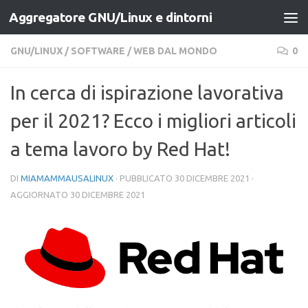
Aggregatore GNU/Linux e dintorni
Salta al contenuto
GNU/LINUX
/
SOFTWARE
/
WEB DAL MONDO
0
In cerca di ispirazione lavorativa
per il 2021? Ecco i migliori articoli
a tema lavoro by Red Hat!
DI
MIAMAMMAUSALINUX
· PUBBLICATO
30 DICEMBRE 2021
·
AGGIORNATO
30 DICEMBRE 2021