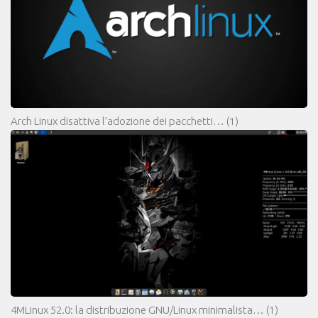
Arch Linux disattiva l’adozione dei pacchetti…
(1)
4MLinux 52.0: la distribuzione GNU/Linux minimalista…
(1)