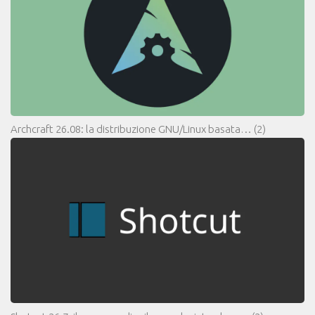
Archcraft 26.08: la distribuzione GNU/Linux basata…
(2)