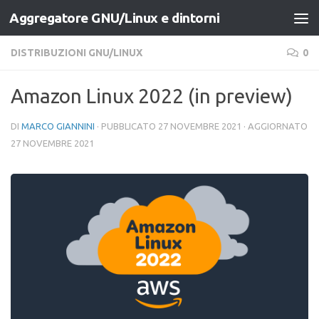
Aggregatore GNU/Linux e dintorni
Salta al contenuto
DISTRIBUZIONI GNU/LINUX
0
Amazon Linux 2022 (in preview)
DI
MARCO GIANNINI
· PUBBLICATO
27 NOVEMBRE 2021
· AGGIORNATO
27 NOVEMBRE 2021