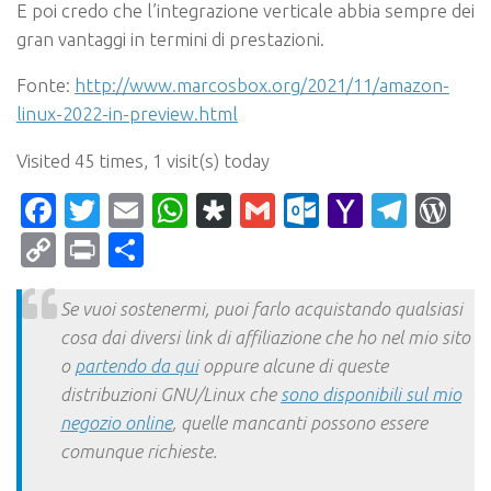
E poi credo che l’integrazione verticale abbia sempre dei
gran vantaggi in termini di prestazioni.
Fonte:
http://www.marcosbox.org/2021/11/amazon-
linux-2022-in-preview.html
Visited 45 times, 1 visit(s) today
Facebook
Twitter
Email
WhatsApp
Diaspora
Gmail
Outlook.c
Yahoo
Tele
Wo
Mail
Copy
Print
Condividi
Link
Se vuoi sostenermi, puoi farlo acquistando qualsiasi
cosa dai diversi link di affiliazione che ho nel mio sito
o
partendo da qui
oppure alcune di queste
distribuzioni GNU/Linux che
sono disponibili sul mio
negozio online
, quelle mancanti possono essere
comunque richieste.