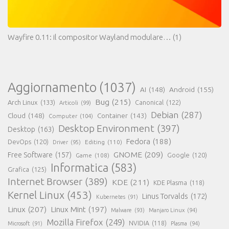
Wayfire 0.11: il compositor Wayland modulare…
(1)
Aggiornamento
(1037)
AI
(148)
Android
(155)
Bug
(215)
Arch Linux
(133)
Canonical
(122)
Articoli
(99)
Debian
(287)
Cloud
(148)
Container
(143)
Computer
(104)
Desktop Environment
(397)
Desktop
(163)
Fedora
(188)
DevOps
(120)
Editing
(110)
Driver
(95)
GNOME
(209)
Free Software
(157)
Game
(108)
Google
(120)
Informatica
(583)
Grafica
(125)
Internet Browser
(389)
KDE
(211)
KDE Plasma
(118)
Kernel Linux
(453)
Linus Torvalds
(172)
Kubernetes
(91)
Linux
(207)
Linux Mint
(197)
Malware
(93)
Manjaro Linux
(94)
Mozilla Firefox
(249)
NVIDIA
(118)
Microsoft
(91)
Plasma
(94)