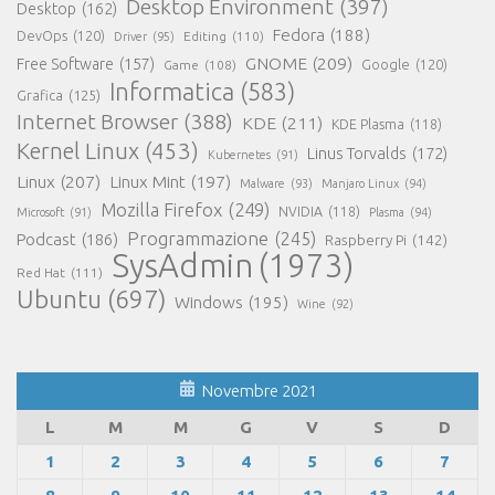
Desktop Environment
(397)
Desktop
(162)
Fedora
(188)
DevOps
(120)
Editing
(110)
Driver
(95)
GNOME
(209)
Free Software
(157)
Game
(108)
Google
(120)
Informatica
(583)
Grafica
(125)
Internet Browser
(388)
KDE
(211)
KDE Plasma
(118)
Kernel Linux
(453)
Linus Torvalds
(172)
Kubernetes
(91)
Linux
(207)
Linux Mint
(197)
Malware
(93)
Manjaro Linux
(94)
Mozilla Firefox
(249)
NVIDIA
(118)
Microsoft
(91)
Plasma
(94)
Programmazione
(245)
Podcast
(186)
Raspberry Pi
(142)
SysAdmin
(1973)
Red Hat
(111)
Ubuntu
(697)
Windows
(195)
Wine
(92)
Novembre 2021
L
M
M
G
V
S
D
1
2
3
4
5
6
7