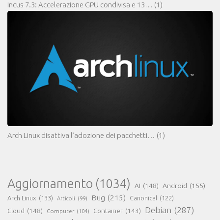
Incus 7.3: Accelerazione GPU condivisa e 13…
(1)
Arch Linux disattiva l’adozione dei pacchetti…
(1)
Aggiornamento
(1034)
AI
(148)
Android
(155)
Bug
(215)
Arch Linux
(133)
Canonical
(122)
Articoli
(99)
Debian
(287)
Cloud
(148)
Container
(143)
Computer
(104)