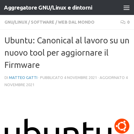
Aggregatore GNU/Linux e dintorni
Salta al contenuto
GNU/LINUX
/
SOFTWARE
/
WEB DAL MONDO
0
Ubuntu: Canonical al lavoro su un
nuovo tool per aggiornare il
Firmware
DI
MATTEO GATTI
· PUBBLICATO
4 NOVEMBRE 2021
· AGGIORNATO
4
NOVEMBRE 2021