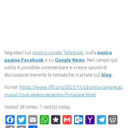
Seguiteci sul
nostro canale Telegram
, sulla
nostra
pagina Facebook
e su
Google News
. Nel campo qui
sotto è possibile commentare e creare spunti di
discussione inerenti le tematiche trattate sul
blog
.
Fonte:
https://www.lffl.org/2021/11/ubuntu-canonical-
nuovo-tool-aggiornamento-firmware.html
Visited 28 times, 1 visit(s) today
Facebook
Twitter
Email
WhatsApp
Diaspora
Gmail
Outlook.c
Yahoo
Tele
Wo