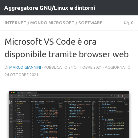
Aggregatore GNU/Linux e dintorni
Salta al contenuto
INTERNET
/
MONDO MICROSOFT
/
SOFTWARE
0
Microsoft VS Code è ora
disponibile tramite browser web
DI
MARCO GIANNINI
· PUBBLICATO
24 OTTOBRE 2021
· AGGIORNATO
24 OTTOBRE 2021