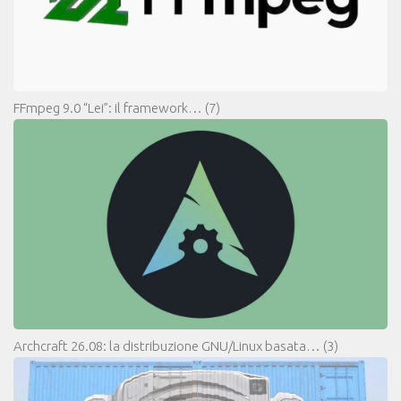
FFmpeg 9.0 “Lei”: il framework…
(7)
Archcraft 26.08: la distribuzione GNU/Linux basata…
(3)