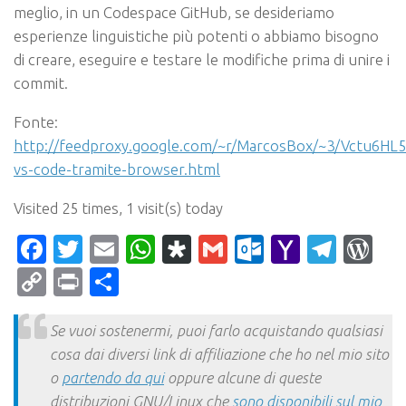
meglio, in un Codespace GitHub, se desideriamo
esperienze linguistiche più potenti o abbiamo bisogno
di creare, eseguire e testare le modifiche prima di unire i
commit.
Fonte:
http://feedproxy.google.com/~r/MarcosBox/~3/Vctu6HL5
vs-code-tramite-browser.html
Visited 25 times, 1 visit(s) today
Facebook
Twitter
Email
WhatsApp
Diaspora
Gmail
Outlook.c
Yahoo
Tele
Wo
Mail
Copy
Print
Condividi
Link
Se vuoi sostenermi, puoi farlo acquistando qualsiasi
cosa dai diversi link di affiliazione che ho nel mio sito
o
partendo da qui
oppure alcune di queste
distribuzioni GNU/Linux che
sono disponibili sul mio