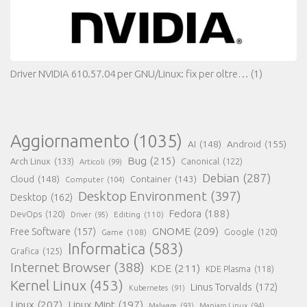
Driver NVIDIA 610.57.04 per GNU/Linux: fix per oltre…
(1)
Aggiornamento
(1035)
AI
(148)
Android
(155)
Bug
(215)
Arch Linux
(133)
Canonical
(122)
Articoli
(99)
Debian
(287)
Cloud
(148)
Container
(143)
Computer
(104)
Desktop Environment
(397)
Desktop
(162)
Fedora
(188)
DevOps
(120)
Editing
(110)
Driver
(95)
GNOME
(209)
Free Software
(157)
Game
(108)
Google
(120)
Informatica
(583)
Grafica
(125)
Internet Browser
(388)
KDE
(211)
KDE Plasma
(118)
Kernel Linux
(453)
Linus Torvalds
(172)
Kubernetes
(91)
Linux
(207)
Linux Mint
(197)
Malware
(93)
Manjaro Linux
(94)