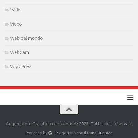
Varie
Video
Web dal mondo
WebCam
WordPress
Aggregatore GNU/Linux e dintorni © 2026. Tutti i diritti riservati.
Powered by
- Progettato con il
tema Hueman