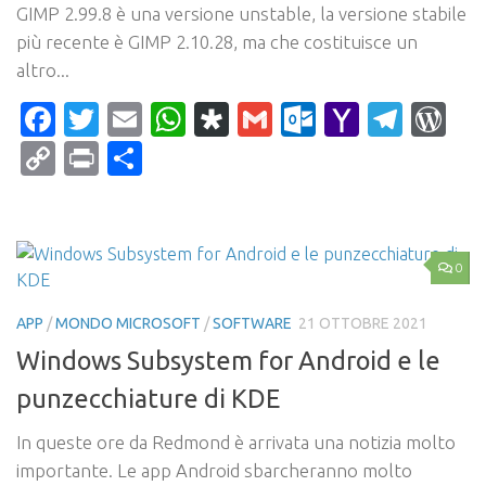
GIMP 2.99.8 è una versione unstable, la versione stabile
più recente è GIMP 2.10.28, ma che costituisce un
altro...
Facebook
Twitter
Email
WhatsApp
Diaspora
Gmail
Outlook.c
Yahoo
Tele
Wo
Mail
Copy
Print
Condividi
Link
0
APP
/
MONDO MICROSOFT
/
SOFTWARE
21 OTTOBRE 2021
Windows Subsystem for Android e le
punzecchiature di KDE
In queste ore da Redmond è arrivata una notizia molto
importante. Le app Android sbarcheranno molto