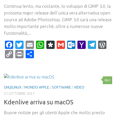
Continua lento, ma costante, lo sviluppo di GIMP 3.0, la
prossima major release dell’unica vera alternativa open
source ad Adobe Photoshop. GIMP 3.0 sarà una release
molto importante perché, oltre a numerose nuove
funzionalità,...
Facebook
Twitter
Email
WhatsApp
Diaspora
Gmail
Outlook.c
Yahoo
Tele
Wo
Mail
Copy
Print
Condividi
Link
0
GNU/LINUX
/
MONDO APPLE
/
SOFTWARE
/
VIDEO
21 OTTOBRE 2021
Kdenlive arriva su macOS
Buone notizie per gli utenti Apple che molto presto