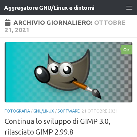
Aggregatore GNU/Linux e dintorni
Salta al contenuto
ARCHIVIO GIORNALIERO:
OTTOBRE
21, 2021
0
FOTOGRAFIA
/
GNU/LINUX
/
SOFTWARE
21 OTTOBRE 2021
Continua lo sviluppo di GIMP 3.0,
rilasciato GIMP 2.99.8