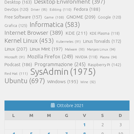
Desktop Environment
(397)
Desktop
(163)
Fedora
(188)
DevOps
(120)
Editing
(110)
Driver
(95)
GNOME
(209)
Free Software
(157)
Game
(108)
Google
(120)
Informatica
(583)
Grafica
(125)
Internet Browser
(389)
KDE
(211)
KDE Plasma
(118)
Kernel Linux
(453)
Linus Torvalds
(172)
Kubernetes
(91)
Linux
(207)
Linux Mint
(197)
Malware
(93)
Manjaro Linux
(94)
Mozilla Firefox
(249)
NVIDIA
(118)
Microsoft
(91)
Plasma
(94)
Programmazione
(245)
Podcast
(186)
Raspberry Pi
(142)
SysAdmin
(1975)
Red Hat
(111)
Ubuntu
(697)
Windows
(195)
Wine
(92)
Ottobre 2021
L
M
M
G
V
S
D
1
2
3
4
5
6
7
8
9
10