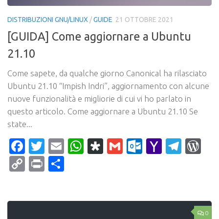
DISTRIBUZIONI GNU/LINUX
/
GUIDE
21 OTTOBRE 2021
[GUIDA] Come aggiornare a Ubuntu
21.10
Come sapete, da qualche giorno Canonical ha rilasciato
Ubuntu 21.10 “Impish Indri”, aggiornamento con alcune
nuove funzionalità e migliorie di cui vi ho parlato in
questo articolo. Come aggiornare a Ubuntu 21.10 Se
state...
Facebook
Twitter
Email
WhatsApp
Diaspora
Gmail
Outlook.c
Yahoo
Tele
Wo
Mail
Copy
Print
Condividi
Link
0