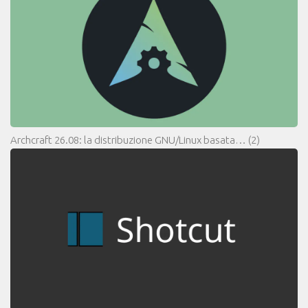
Archcraft 26.08: la distribuzione GNU/Linux basata…
(2)