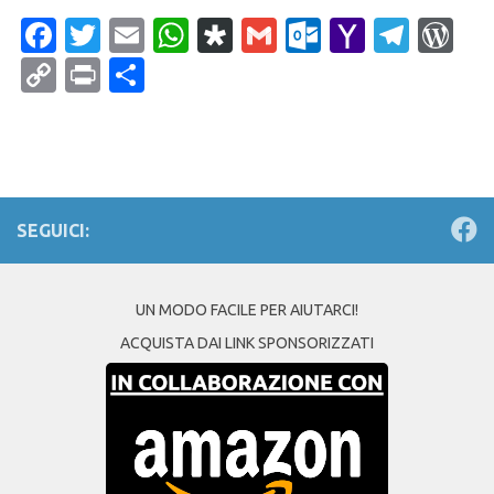
Facebook
Twitter
Email
WhatsApp
Diaspora
Gmail
Outlook.c
Yahoo
Tele
Wo
Mail
Copy
Print
Condividi
Link
SEGUICI:
UN MODO FACILE PER AIUTARCI!
ACQUISTA DAI LINK SPONSORIZZATI