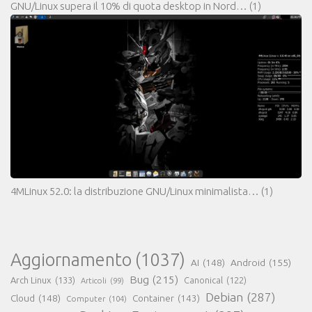
GNU/Linux supera il 10% di quota desktop in Nord…
(1)
4MLinux 52.0: la distribuzione GNU/Linux minimalista…
(1)
Aggiornamento
(1037)
AI
(148)
Android
(155)
Bug
(215)
Arch Linux
(133)
Canonical
(122)
Articoli
(99)
Debian
(287)
Cloud
(148)
Container
(143)
Computer
(104)