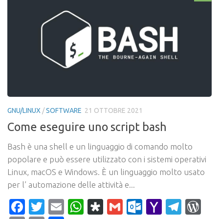
GNU/LINUX
/
SOFTWARE
21 OTTOBRE 2021
Come eseguire uno script bash
Bash è una shell e un linguaggio di comando molto
popolare e può essere utilizzato con i sistemi operativi
Linux, macOS e Windows. È un linguaggio molto usato
per l’ automazione delle attività e...
Facebook
Twitter
Email
WhatsApp
Diaspora
Gmail
Outlook.c
Yahoo
Tele
Wo