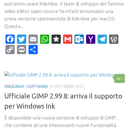
potranno usare Kdenlive. Il team di sviluppo del famoso
video editor open source ha infatti annunciato una
prima versione sperimentale di Kdenlive per macOS.
Questa...
Facebook
Twitter
Email
WhatsApp
Diaspora
Gmail
Outlook.c
Yahoo
Tele
Wo
Mail
Copy
Print
Condividi
Link
0
GNU/LINUX
/
SOFTWARE
21 OTTOBRE 2021
Ufficiale GIMP 2.99.8: arriva il supporto
per Windows Ink
È disponibile una nuova versione di sviluppo di GIMP,
che contiene alcune interessanti nuove funzionalità.