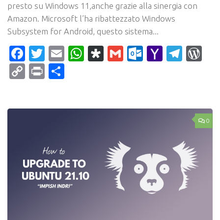
presto su Windows 11,anche grazie alla sinergia con
Amazon. Microsoft l’ha ribattezzato Windows
Subsystem for Android, questo sistema...
Facebook
Twitter
Email
WhatsApp
Diaspora
Gmail
Outlook.c
Yahoo
Tele
Wo
Mail
Copy
Print
Condividi
Link
0