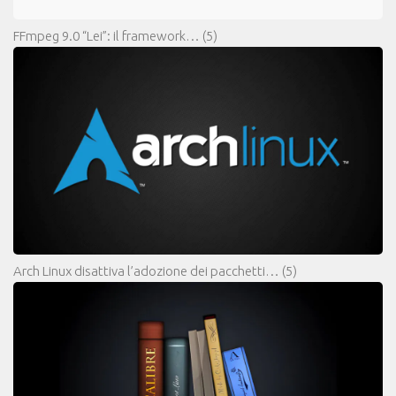
FFmpeg 9.0 “Lei”: il framework…
(5)
Arch Linux disattiva l’adozione dei pacchetti…
(5)