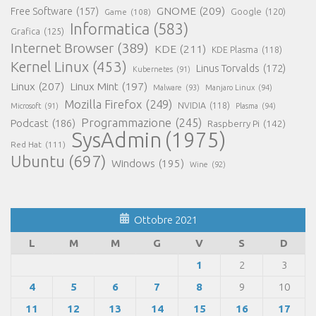
GNOME
(209)
Free Software
(157)
Game
(108)
Google
(120)
Informatica
(583)
Grafica
(125)
Internet Browser
(389)
KDE
(211)
KDE Plasma
(118)
Kernel Linux
(453)
Linus Torvalds
(172)
Kubernetes
(91)
Linux
(207)
Linux Mint
(197)
Malware
(93)
Manjaro Linux
(94)
Mozilla Firefox
(249)
NVIDIA
(118)
Microsoft
(91)
Plasma
(94)
Programmazione
(245)
Podcast
(186)
Raspberry Pi
(142)
SysAdmin
(1975)
Red Hat
(111)
Ubuntu
(697)
Windows
(195)
Wine
(92)
Ottobre 2021
L
M
M
G
V
S
D
1
2
3
4
5
6
7
8
9
10
11
12
13
14
15
16
17