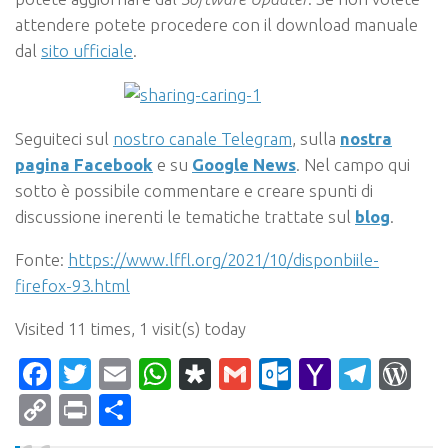
attendere potete procedere con il download manuale
dal
sito ufficiale
.
Seguiteci sul
nostro canale Telegram
, sulla
nostra
pagina Facebook
e su
Google News
. Nel campo qui
sotto è possibile commentare e creare spunti di
discussione inerenti le tematiche trattate sul
blog
.
Fonte:
https://www.lffl.org/2021/10/disponbiile-
firefox-93.html
Visited 11 times, 1 visit(s) today
Facebook
Twitter
Email
WhatsApp
Diaspora
Gmail
Outlook.c
Yahoo
Tele
Wo
Mail
Copy
Print
Condividi
Link