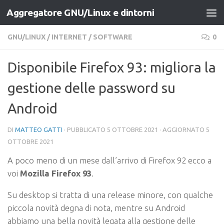
Aggregatore GNU/Linux e dintorni
Salta al contenuto
GNU/LINUX
/
INTERNET
/
SOFTWARE
0
Disponibile Firefox 93: migliora la
gestione delle password su
Android
DI
MATTEO GATTI
· PUBBLICATO
5 OTTOBRE 2021
· AGGIORNATO
5
OTTOBRE 2021
A poco meno di un mese dall’arrivo di Firefox 92 ecco a
voi
Mozilla Firefox 93
.
Su desktop si tratta di una release minore, con qualche
piccola novità degna di nota, mentre su Android
abbiamo una bella novità legata alla gestione delle