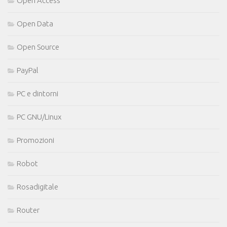
Open Access
Open Data
Open Source
PayPal
PC e dintorni
PC GNU/Linux
Promozioni
Robot
Rosadigitale
Router