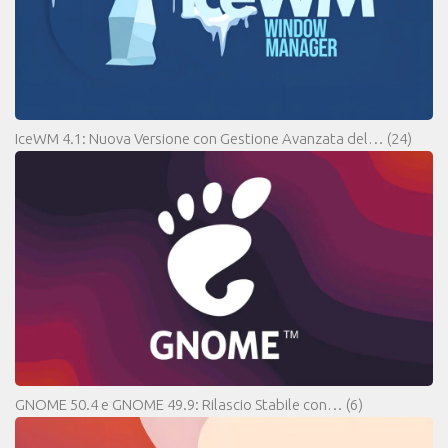
IceWM 4.1: Nuova Versione con Gestione Avanzata del…
(24)
GNOME 50.4 e GNOME 49.9: Rilascio Stabile con…
(6)