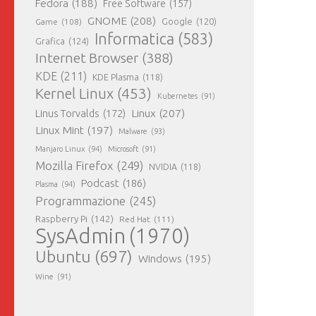
Fedora
(188)
Free Software
(157)
GNOME
(208)
Google
(120)
Game
(108)
Informatica
(583)
Grafica
(124)
Internet Browser
(388)
KDE
(211)
KDE Plasma
(118)
Kernel Linux
(453)
Kubernetes
(91)
Linux
(207)
Linus Torvalds
(172)
Linux Mint
(197)
Malware
(93)
Manjaro Linux
(94)
Microsoft
(91)
Mozilla Firefox
(249)
NVIDIA
(118)
Podcast
(186)
Plasma
(94)
Programmazione
(245)
Raspberry Pi
(142)
Red Hat
(111)
SysAdmin
(1970)
Ubuntu
(697)
Windows
(195)
Wine
(91)