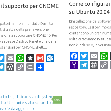
Come configurar
a il supporto per GNOME
su Ubuntu 20.04
L’installazione dei softwa
uppatori hanno annunciato Dash to
repository. Essi per impo
, si tratta della prima versione
contengono un gran numer
ensione a supportare GNOME 40! Per
volte ci troviamo in situazi
lo sapesse Dash to Panel è una delle
non è incluso o, la versione
estensioni per GNOME Shell....
Faceboo
Twitte
Ema
acebook
Twitter
Email
WhatsApp
Diaspora
Gmail
Outlook.com
Yahoo
Teleg
Wor
ahoo
Telegram
WordPress
Copy
Print
Condividi
Mail
ail
Link
0