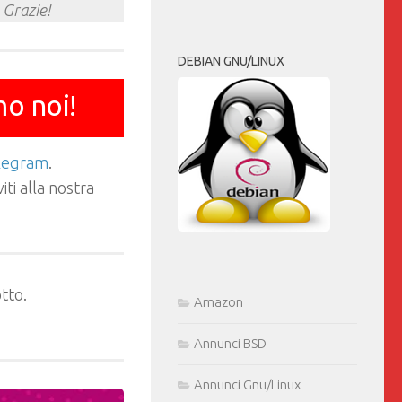
 Grazie!
DEBIAN GNU/LINUX
mo noi!
elegram
.
ti alla nostra
tto.
Amazon
Annunci BSD
Annunci Gnu/Linux