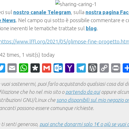
ci sul
nostro canale Telegram
, sulla
nostra pagina Fa
e News
. Nel campo qui sotto è possibile commentare e cr
ione inerenti le tematiche trattate sul
blog
.
https://www.lffl.org/2021/05/glimpse-fine-progetto.ht
 42 times, 1 visit(s) today
acebook
Twitter
Email
WhatsApp
Diaspora
Gmail
Outlook.com
Yahoo
Telegram
WordPr
Cop
Pr
Mail
Link
 vuoi sostenermi, puoi farlo acquistando qualsiasi cosa dai div
filiazione che ho nel mio sito o
partendo da qui
oppure alcun
stribuzioni GNU/Linux che
sono disponibili sul mio negozio o
ncanti possono essere comunque richieste.
 ti senti generoso,
puoi anche donarmi solo 1€ o più se vuoi 