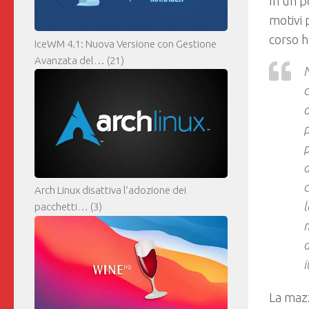
In un p
motivi 
corso h
IceWM 4.1: Nuova Versione con Gestione
Avanzata del…
(21)
N
c
o
p
p
a
c
Arch Linux disattiva l’adozione dei
l
pacchetti…
(3)
m
a
i
La mazz