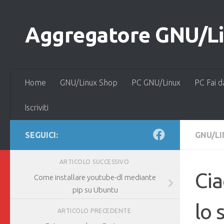
Salta al contenuto
Aggregatore GNU/Lin
Home
GNU/Linux Shop
PC GNU/Linux
PC Fai d
Iscriviti
SEGUICI:
GNU/L
ARTICOLO SUCCESSIVO
Cia
Come installare youtube-dl mediante
pip su Ubuntu
lo 
ARTICOLO PRECEDENTE