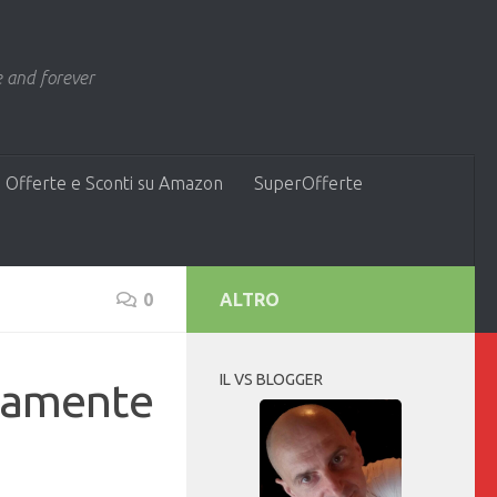
 and forever
 Offerte e Sconti su Amazon
SuperOfferte
0
ALTRO
IL VS BLOGGER
ivamente