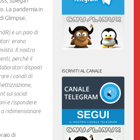
ss, spiega i
to. La pandemia in
di Glimpse.
dR) e un paio di
ratori erano
isto. Il nostro
enti, perché il
laboratori disposti
ISCRIVITI AL CANALE
are i canali di
hettizzazione,
t sui social
oni e rispondere
 a ridimensionare
raio di