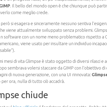
GIMP
. Il bello del mondo open è che chiunque può parti
lverlo come meglio crede.
 però si esagera e sinceramente nessuno sentiva l’esigenz
che viene attualmente sviluppato senza problemi. Glimp
un software con un nome meno problematico rispetto a G
mericano, viene usato per insultare un individuo incapac
isabile”).
mi mesi di vita Glimpse è stato oggetto di diversi rilasci e 
uppo sembrava volersi staccare da GIMP con l’obiettivo di
gini di nuova generazione, con una UI rinnovata:
Glimps
per ora, nulla di tutto ciò accadrà.
mpse chiude