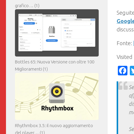
grafico…
(1)
Seguite
Googl
discuss
Fonte:
Visited
Bottles 65: Nuova Versione con oltre 100
F
Miglioramenti
(1)
Se
af
di
ma
Rhythmbox 3.5: il nuovo aggiornamento
Se
del player…
(1)