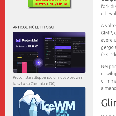
fork di
ed evo
A volte
ARTICOLI PIÙ LETTI OGGI
GIMP, 
avere 
gergo a
(e.s. “d
Nei pri
di svil
Proton sta sviluppando un nuovo browser
di imma
basato su Chromium
(30)
almeno 
Gli