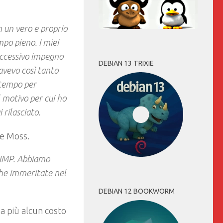
n un vero e proprio
mpo pieno. I miei
 eccessivo impegno
DEBIAN 13 TRIXIE
 avevo così tanto
 tempo per
l motivo per cui ho
 rilasciato.
e Moss.
GIMP. Abbiamo
che immeritate nel
DEBIAN 12 BOOKWORM
a più alcun costo