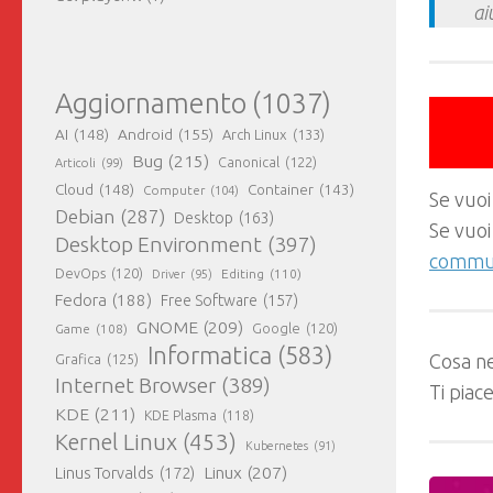
ai
Aggiornamento
(1037)
AI
(148)
Android
(155)
Arch Linux
(133)
Bug
(215)
Canonical
(122)
Articoli
(99)
Cloud
(148)
Container
(143)
Computer
(104)
Se vuoi
Debian
(287)
Desktop
(163)
Se vuoi
Desktop Environment
(397)
commun
DevOps
(120)
Editing
(110)
Driver
(95)
Fedora
(188)
Free Software
(157)
GNOME
(209)
Game
(108)
Google
(120)
Informatica
(583)
Cosa ne
Grafica
(125)
Internet Browser
(389)
Ti piac
KDE
(211)
KDE Plasma
(118)
Kernel Linux
(453)
Kubernetes
(91)
Linux
(207)
Linus Torvalds
(172)