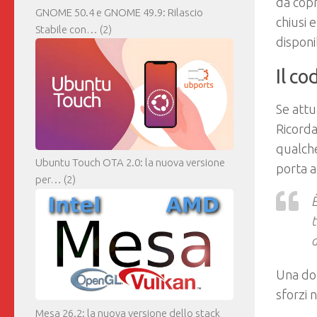
da copr
GNOME 50.4 e GNOME 49.9: Rilascio
chiusi 
Stabile con…
(2)
disponi
Il co
Se attu
Ricorda
qualche
Ubuntu Touch OTA 2.0: la nuova versione
porta a
per…
(2)
È
t
d
Una do
sforzi 
Mesa 26.2: la nuova versione dello stack