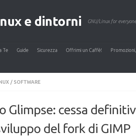
ux e dintorni
GNU/Linux for everyone
a Te
Guide
Sicurezza
Offrimi un Caffè!
Promozioni,
INUX
/
SOFTWARE
o Glimpse: cessa definit
sviluppo del fork di GIMP