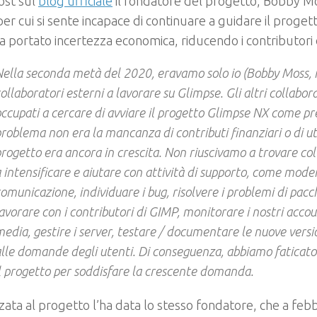
ost sul
blog ufficiale
il fondatore del progetto, Bobby Mo
per cui si sente incapace di continuare a guidare il proget
a portato incertezza economica, riducendo i contributori 
ella seconda metà del 2020, eravamo solo io (Bobby Moss, n
ollaboratori esterni a lavorare su Glimpse. Gli altri collabo
ccupati a cercare di avviare il progetto Glimpse NX come prev
roblema non era la mancanza di contributi finanziari o di ut
rogetto era ancora in crescita. Non riuscivamo a trovare col
 intensificare e aiutare con attività di supporto, come moder
omunicazione, individuare i bug, risolvere i problemi di pacc
avorare con i contributori di GIMP, monitorare i nostri accoun
edia, gestire i server, testare / documentare le nuove versi
lle domande degli utenti. Di conseguenza, abbiamo faticato
l progetto per soddisfare la crescente domanda.
ata al progetto l’ha data lo stesso fondatore, che a febb