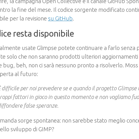
ire, la campagna Open Collective e il canale GitHub Spo
entro la fine del mese. Il codice sorgente modificato cont
bile per la revisione
su GitHub
.
dice resta disponibile
almente usate Glimpse potete continuare a farlo senza 
te solo che non saranno prodotti ulteriori aggiornamenti
 bug, beh, non ci sarà nessuno pronto a risolverlo. Moss 
perta al futuro:
 difficile per noi prevedere se e quando il progetto Glimpse 
roppi fattori in gioco in questo momento e non vogliamo fu
iffondere false speranze.
manda sorge spontanea: non sarebbe stato meglio conce
nello sviluppo di GIMP?