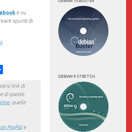
DEBIAN 10 BUSTER
cebook
e su
eare spunti di
ml
ess
y
int
Condividi
DEBIAN 9 STRETCH
ersi link di
e di queste
nline
, quelle
con PayPal
e