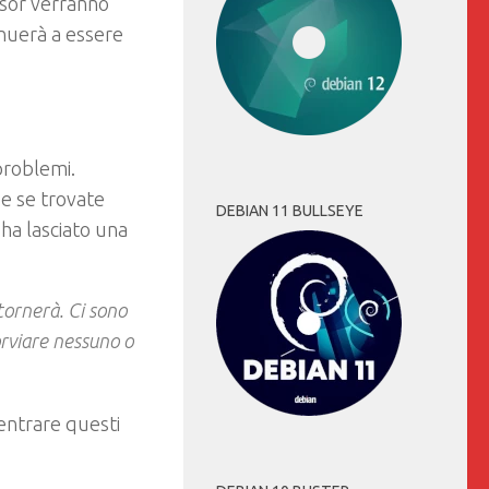
nsor verranno
inuerà a essere
problemi.
 e se trovate
DEBIAN 11 BULLSEYE
ha lasciato una
tornerà. Ci sono
orviare nessuno o
ntrare questi