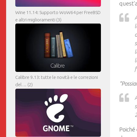
quest’
Wine 11.14: Supporto WoW64 per FreeBSD
A
e altri miglioramenti
(3)
l
d
s
l
l
f
Calibre 9.13: tutte le novità e le correzioni
“Possia
del…
(2)
A
s
2
Poiché 