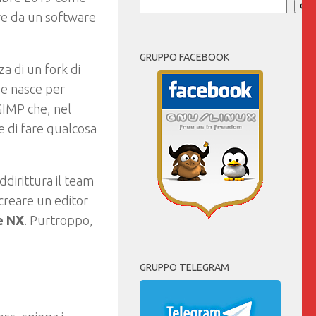
Cer
re da un software
GRUPPO FACEBOOK
a di un fork di
se nasce per
IMP che, nel
e di fare qualcosa
addirittura il team
 creare un editor
e NX
. Purtroppo,
GRUPPO TELEGRAM