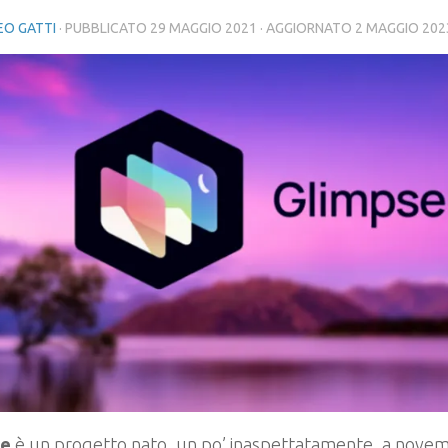
O GATTI
· PUBBLICATO
29 MAGGIO 2021
· AGGIORNATO
2 MAGGIO 202
se
è un progetto nato, un po’ inaspettatamente, a nov