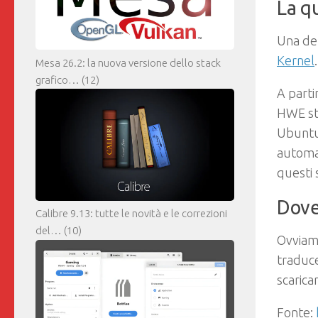
La q
Una del
Kernel
.
Mesa 26.2: la nuova versione dello stack
grafico…
(12)
A parti
HWE sta
Ubuntu 
automa
questi 
Dove
Calibre 9.13: tutte le novità e le correzioni
del…
(10)
Ovviame
traduce
scarica
Fonte: