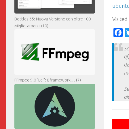
ubuntu
Visited
Bottles 65: Nuova Versione con oltre 100
Miglioramenti
(10)
F
Se
af
di
ma
FFmpeg 9.0 “Lei”: il framework…
(7)
Se
ai