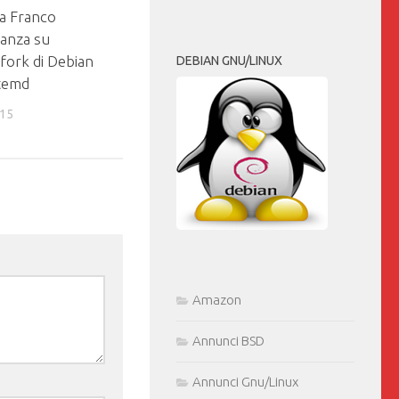
 a Franco
Lanza su
 fork di Debian
DEBIAN GNU/LINUX
temd
015
Amazon
Annunci BSD
Annunci Gnu/Linux