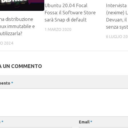
Ubuntu 20.04 Focal
Intervista
Fossa: il Software Store
(nexime) 
na distribuzione
sarà Snap di default
Devuan, il
ux immutabile e
senza sys
1 MARZO 2020
tilizzarla?
6 LUGLIO 2
IO 2024
A UN COMMENTO
mento
*
e
*
Email
*