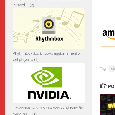
in Nord…
(2)
Rhythmbox 3.5: il nuovo aggiornamento
del player…
(1)
Tag:
Ub
PO
Driver NVIDIA 610.57.04 per GNU/Linux: fix
per oltre…
(1)