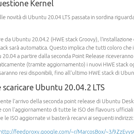
uestione Kernel
le novità di Ubuntu 20.04 LTS passata in sordina riguard
re da Ubuntu 20.04.2 (HWE stack Groovy), l’installazione
ck sarà automatica. Questo implica che tutti coloro che 
20.04 a partire dalla seconda Point Release riceveranno
ticamente (tramite aggiornamento) i nuovi HWE stack og
saranno resi disponibili, fino all’ultimo HWE stack di Ubun
 scaricare Ubuntu 20.04.2 LTS
nte l’arrivo della seconda point release di Ubuntu Deskt
 con l’aggiornamento di tutte le ISO dei flavours ufficial
re le ISO aggiornate vi basterà recarvi ai seguenti indirizzi:
http://feedproxy.google.com/~r/MarcosBox/~3/9ZzEvysQ