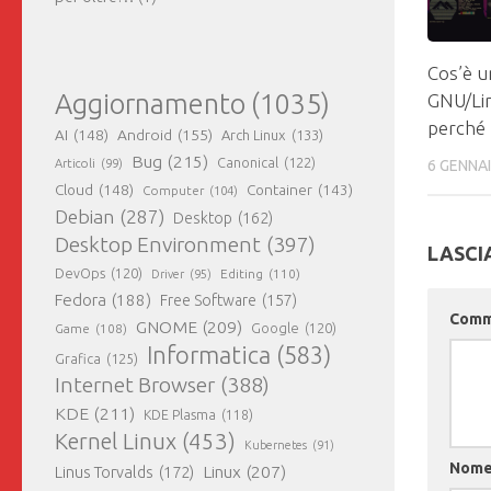
Cos’è u
Aggiornamento
(1035)
GNU/Lin
perché u
AI
(148)
Android
(155)
Arch Linux
(133)
Bug
(215)
Canonical
(122)
6 GENNA
Articoli
(99)
Cloud
(148)
Container
(143)
Computer
(104)
Debian
(287)
Desktop
(162)
Desktop Environment
(397)
LASCI
DevOps
(120)
Editing
(110)
Driver
(95)
Fedora
(188)
Free Software
(157)
Com
GNOME
(209)
Game
(108)
Google
(120)
Informatica
(583)
Grafica
(125)
Internet Browser
(388)
KDE
(211)
KDE Plasma
(118)
Kernel Linux
(453)
Kubernetes
(91)
Nom
Linux
(207)
Linus Torvalds
(172)