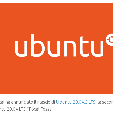
al ha annunciato il rilascio di
Ubuntu 20.04.2 LTS
, la seco
tu 20.04 LTS “Focal Fossa”.