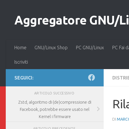
Salta al contenuto
Aggregatore GNU/Lin
Home
GNU/Linux Shop
PC GNU/Linux
PC Fai d
Iscriviti
SEGUICI:
DISTRI
ARTICOLO SUCCESSIVO
Ril
Zstd, algoritmo di (de)compressione di
Facebook, potrebbe essere usato nel
Kernel i firmware
DI
MARCO
ARTICOLO PRECEDENTE