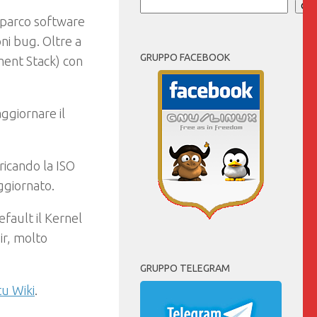
Cer
l parco software
oni bug. Oltre a
GRUPPO FACEBOOK
ent Stack) con
ggiornare il
ricando la ISO
ggiornato.
fault il Kernel
ir, molto
GRUPPO TELEGRAM
tu Wiki
.