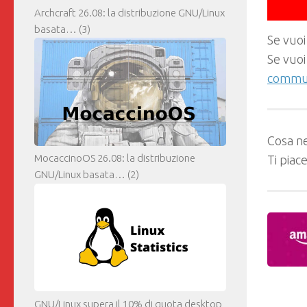
Archcraft 26.08: la distribuzione GNU/Linux
basata…
(3)
Se vuoi
Se vuoi
commun
Cosa ne
Ti piac
MocaccinoOS 26.08: la distribuzione
GNU/Linux basata…
(2)
GNU/Linux supera il 10% di quota desktop