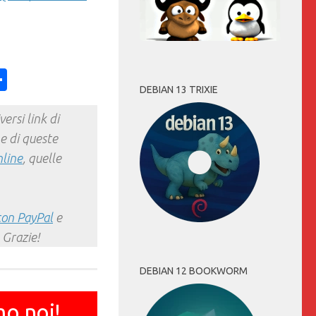
ess
y
int
Condividi
DEBIAN 13 TRIXIE
ersi link di
e di queste
nline
, quelle
con PayPal
e
 Grazie!
DEBIAN 12 BOOKWORM
mo noi!