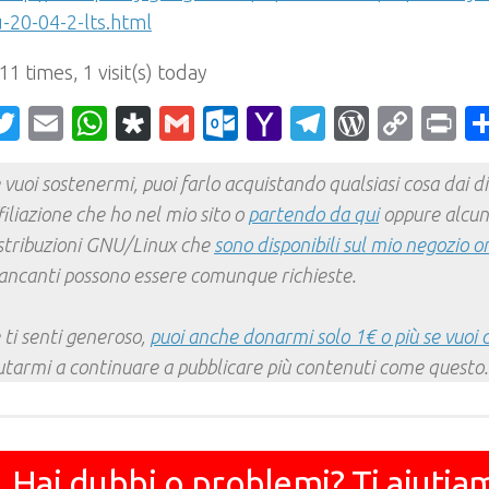
-20-04-2-lts.html
 11 times, 1 visit(s) today
acebook
Twitter
Email
WhatsApp
Diaspora
Gmail
Outlook.com
Yahoo
Telegram
WordPr
Cop
Pr
Mail
Link
 vuoi sostenermi, puoi farlo acquistando qualsiasi cosa dai div
filiazione che ho nel mio sito o
partendo da qui
oppure alcun
stribuzioni GNU/Linux che
sono disponibili sul mio negozio o
ncanti possono essere comunque richieste.
 ti senti generoso,
puoi anche donarmi solo 1€ o più se vuoi 
utarmi a continuare a pubblicare più contenuti come questo.
Hai dubbi o problemi? Ti aiutia