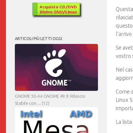
Questa 
rilasci
questo
l’arriv
ARTICOLI PIÙ LETTI OGGI
Se avet
vostro 
Nel cas
aggiorn
Come ab
GNOME 50.4 e GNOME 49.9: Rilascio
Linux 5
Stabile con…
(12)
import
La list