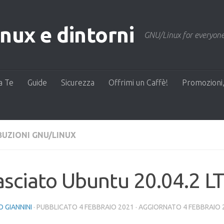
ux e dintorni
GNU/Linux for everyone
a Te
Guide
Sicurezza
Offrimi un Caffè!
Promozioni,
BUZIONI GNU/LINUX
asciato Ubuntu 20.04.2 L
 GIANNINI
· PUBBLICATO
4 FEBBRAIO 2021
· AGGIORNATO
4 FEBBRAIO 