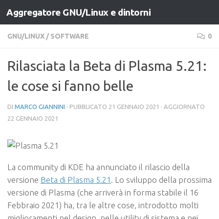
Aggregatore GNU/Linux e dintorni
Salta al contenuto
GNU/LINUX
/
SOFTWARE
0
Rilasciata la Beta di Plasma 5.21:
le cose si fanno belle
DI
MARCO GIANNINI
· PUBBLICATO
21 GENNAIO 2021
· AGGIORNATO
22 GENNAIO 2021
La community di KDE ha annunciato il rilascio della
versione
Beta di Plasma 5.21
. Lo sviluppo della prossima
versione di Plasma (che arriverà in forma stabile il 16
Febbraio 2021) ha, tra le altre cose, introdotto molti
miglioramenti nel design, nelle utility di sistema e nei