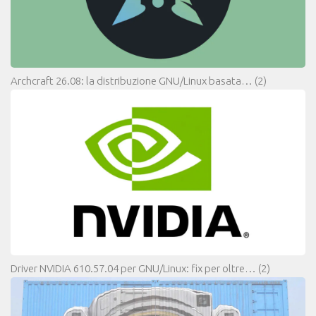
Archcraft 26.08: la distribuzione GNU/Linux basata…
(2)
Driver NVIDIA 610.57.04 per GNU/Linux: fix per oltre…
(2)