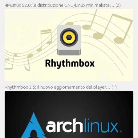
4MLinux 52.0: la distribuzione GNU/Linux minimalista…
(2)
Rhythmbox 3.5: il nuovo aggiornamento del player…
(1)