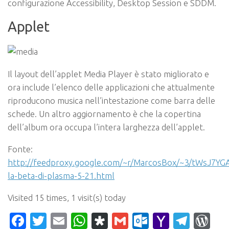
configurazione Accessibility, Desktop Session e SDDM.
Applet
Il layout dell’applet Media Player è stato migliorato e
ora include l’elenco delle applicazioni che attualmente
riproducono musica nell’intestazione come barra delle
schede. Un altro aggiornamento è che la copertina
dell’album ora occupa l’intera larghezza dell’applet.
Fonte:
http://feedproxy.google.com/~r/MarcosBox/~3/tWsJ7YGAu
la-beta-di-plasma-5-21.html
Visited 15 times, 1 visit(s) today
Facebook
Twitter
Email
WhatsApp
Diaspora
Gmail
Outlook.c
Yahoo
Tele
Wo