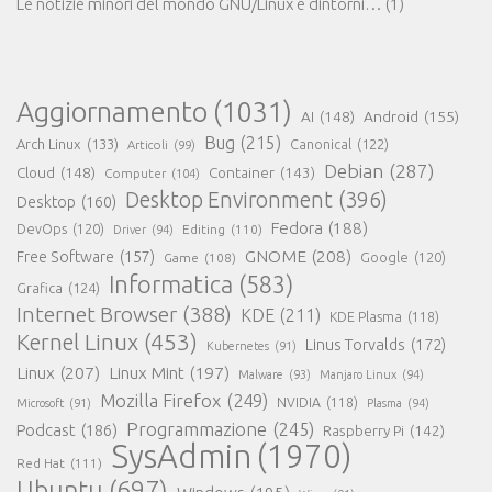
Le notizie minori del mondo GNU/Linux e dintorni…
(1)
Aggiornamento
(1031)
AI
(148)
Android
(155)
Bug
(215)
Arch Linux
(133)
Canonical
(122)
Articoli
(99)
Debian
(287)
Cloud
(148)
Container
(143)
Computer
(104)
Desktop Environment
(396)
Desktop
(160)
Fedora
(188)
DevOps
(120)
Editing
(110)
Driver
(94)
GNOME
(208)
Free Software
(157)
Google
(120)
Game
(108)
Informatica
(583)
Grafica
(124)
Internet Browser
(388)
KDE
(211)
KDE Plasma
(118)
Kernel Linux
(453)
Linus Torvalds
(172)
Kubernetes
(91)
Linux
(207)
Linux Mint
(197)
Malware
(93)
Manjaro Linux
(94)
Mozilla Firefox
(249)
NVIDIA
(118)
Microsoft
(91)
Plasma
(94)
Programmazione
(245)
Podcast
(186)
Raspberry Pi
(142)
SysAdmin
(1970)
Red Hat
(111)
Ubuntu
(697)