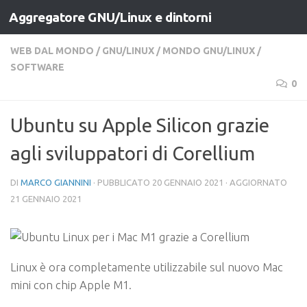
Aggregatore GNU/Linux e dintorni
Salta al contenuto
WEB DAL MONDO
/
GNU/LINUX
/
MONDO GNU/LINUX
/
SOFTWARE
0
Ubuntu su Apple Silicon grazie
agli sviluppatori di Corellium
DI
MARCO GIANNINI
· PUBBLICATO
20 GENNAIO 2021
· AGGIORNATO
21 GENNAIO 2021
Linux è ora completamente utilizzabile sul nuovo Mac
mini con chip Apple M1.