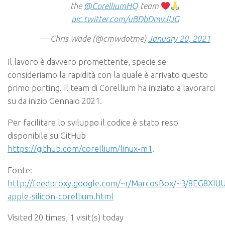
the
@CorelliumHQ
team
pic.twitter.com/uBDbDmvJUG
— Chris Wade (@cmwdotme)
January 20, 2021
Il lavoro è davvero promettente, specie se
consideriamo la rapidità con la quale è arrivato questo
primo porting. Il team di Corellium ha iniziato a lavorarci
su da inizio Gennaio 2021.
Per facilitare lo sviluppo il codice è stato reso
disponibile su GitHub
https://github.com/corellium/linux-m1
.
Fonte:
http://feedproxy.google.com/~r/MarcosBox/~3/8EG8XIU
apple-silicon-corellium.html
Visited 20 times, 1 visit(s) today