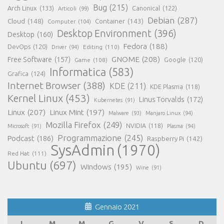
Bug
(215)
Arch Linux
(133)
Canonical
(122)
Articoli
(99)
Debian
(287)
Cloud
(148)
Container
(143)
Computer
(104)
Desktop Environment
(396)
Desktop
(160)
Fedora
(188)
DevOps
(120)
Editing
(110)
Driver
(94)
GNOME
(208)
Free Software
(157)
Google
(120)
Game
(108)
Informatica
(583)
Grafica
(124)
Internet Browser
(388)
KDE
(211)
KDE Plasma
(118)
Kernel Linux
(453)
Linus Torvalds
(172)
Kubernetes
(91)
Linux
(207)
Linux Mint
(197)
Malware
(93)
Manjaro Linux
(94)
Mozilla Firefox
(249)
NVIDIA
(118)
Microsoft
(91)
Plasma
(94)
Programmazione
(245)
Podcast
(186)
Raspberry Pi
(142)
SysAdmin
(1970)
Red Hat
(111)
Ubuntu
(697)
Windows
(195)
Wine
(91)
Gennaio 2021
L
M
M
G
V
S
D