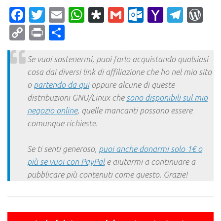
Facebook
Twitter
Email
WhatsApp
Diaspora
Gmail
Outlook.c
Yahoo
Tele
Wo
Mail
Copy
Print
Condividi
Link
Se vuoi sostenermi, puoi farlo acquistando qualsiasi
cosa dai diversi link di affiliazione che ho nel mio sito
o
partendo da qui
oppure alcune di queste
distribuzioni GNU/Linux che
sono disponibili sul mio
negozio online
, quelle mancanti possono essere
comunque richieste.
Se ti senti generoso,
puoi anche donarmi solo 1€ o
più se vuoi con PayPal
e aiutarmi a continuare a
pubblicare più contenuti come questo. Grazie!