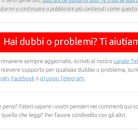
 ti senti generoso,
puoi anche donarmi solo 1€ o più se vuoi 
utarmi a continuare a pubblicare più contenuti come questo.
Hai dubbi o problemi? Ti aiutia
 rimanere sempre aggiornato, iscriviti al nostro
canale T
 ricevere supporto per qualsiasi dubbio o problema, iscrivi
ity Facebook
o
gruppo Telegram
.
 pensi? Fateci sapere i vostri pensieri nei commenti qui so
e quello che leggi? Per favore condividilo con gli altri.