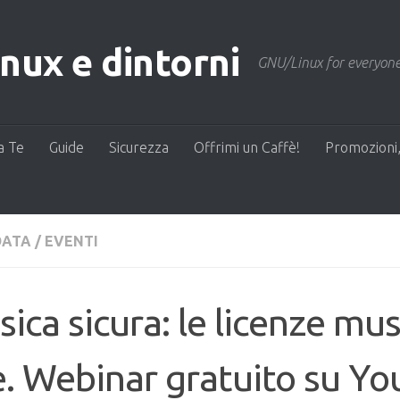
ux e dintorni
GNU/Linux for everyone
a Te
Guide
Sicurezza
Offrimi un Caffè!
Promozioni,
DATA
/
EVENTI
ica sicura: le licenze mus
e. Webinar gratuito su Y