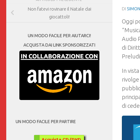
DI
SIMON
Non fatevi rovinare il Natale dai
giocattoli!
Oggi po
“Musica
UN MODO FACILE PER AIUTARCI!
Audio P
ACQUISTA DAI LINK SPONSORIZZATI
di Diri
Preludi
In vist
rivolge 
pubblic
principa
di ceder
UN MODO FACILE PER PARTIRE