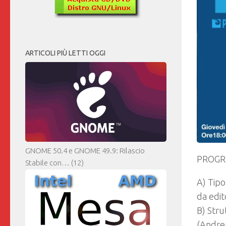
ARTICOLI PIÙ LETTI OGGI
GNOME 50.4 e GNOME 49.9: Rilascio
PROGR
Stabile con…
(12)
A) Tipo
da edit
B) Stru
(Andre