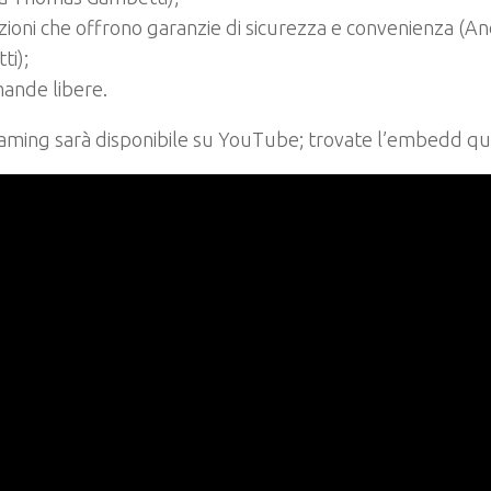
zioni che offrono garanzie di sicurezza e convenienza (
ti);
ande libere.
aming sarà disponibile su YouTube; trovate l’embedd qui