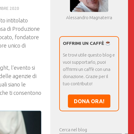
MBRE 2020
Alessandro Magnaterra
o intitolato
casa di Produzione
vocato, fondatore
OFFRIMI UN CAFFÈ
re unico di
Se trovi utile questo blog e
vuoi supportarlo, puoi
ght, l’evento si
offrirmi un caffè con una
t delle agenzie di
donazione. Grazie per il
tuo contributo!
ali siano le
ni che ti consentono
DONA ORA!
Cerca nel blog