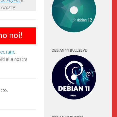
con PayPal
e
 Grazie!
mo noi!
DEBIAN 11 BULLSEYE
elegram
.
ti alla nostra
tto.