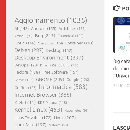
PO
Aggiornamento
(1035)
AI
(148)
Android
(155)
Arch Linux
(133)
Bug
(215)
Canonical
(122)
Articoli
(99)
Cloud
(148)
Container
(143)
Computer
(104)
Debian
(287)
Desktop
(162)
Desktop Environment
(397)
Big data
DevOps
(120)
Editing
(110)
Driver
(95)
del mio
Fedora
(188)
Free Software
(157)
l’Univer
GNOME
(209)
Game
(108)
Google
(120)
7 LUGLIO
Informatica
(583)
Grafica
(125)
Internet Browser
(388)
KDE
(211)
KDE Plasma
(118)
Kernel Linux
(453)
Kubernetes
(91)
Linux
(207)
Linus Torvalds
(172)
Linux Mint
(197)
Malware
(93)
LASCI