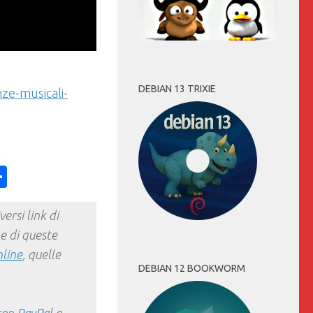
DEBIAN 13 TRIXIE
nze-musicali-
ess
y
int
Condividi
ersi link di
e di queste
nline
, quelle
DEBIAN 12 BOOKWORM