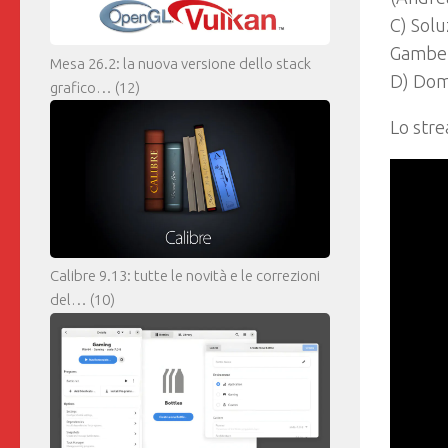
C) Solu
Gambet
Mesa 26.2: la nuova versione dello stack
D) Dom
grafico…
(12)
Lo stre
Calibre 9.13: tutte le novità e le correzioni
del…
(10)