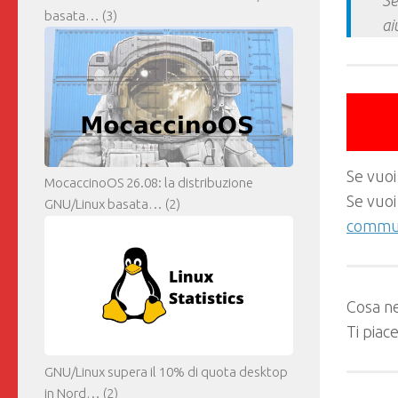
Se
basata…
(3)
ai
Se vuoi
MocaccinoOS 26.08: la distribuzione
Se vuoi
GNU/Linux basata…
(2)
commun
Cosa ne
Ti piac
GNU/Linux supera il 10% di quota desktop
in Nord…
(2)