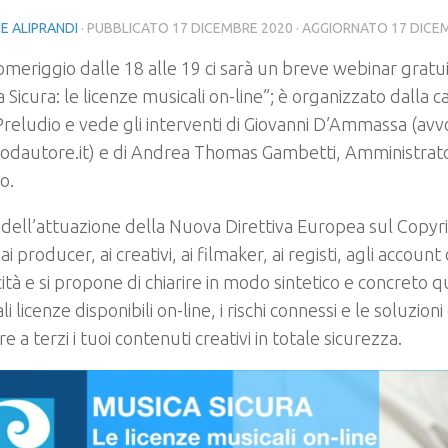
E ALIPRANDI
· PUBBLICATO
17 DICEMBRE 2020
· AGGIORNATO
17 DICE
meriggio dalle 18 alle 19 ci sarà un breve webinar gratuit
 Sicura: le licenze musicali on-line”; è organizzato dalla 
reludio e vede gli interventi di Giovanni D’Ammassa (av
ttodautore.it) e di Andrea Thomas Gambetti, Amministrato
o.
a dell’attuazione della Nuova Direttiva Europea sul Copyri
ai producer, ai creativi, ai filmaker, ai registi, agli accoun
ità e si propone di chiarire in modo sintetico e concreto qu
li licenze disponibili on-line, i rischi connessi e le soluzio
e a terzi i tuoi contenuti creativi in totale sicurezza.