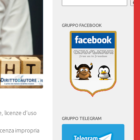
Cer
GRUPPO FACEBOOK
e, licenze d’uso
GRUPPO TELEGRAM
licenza impropria