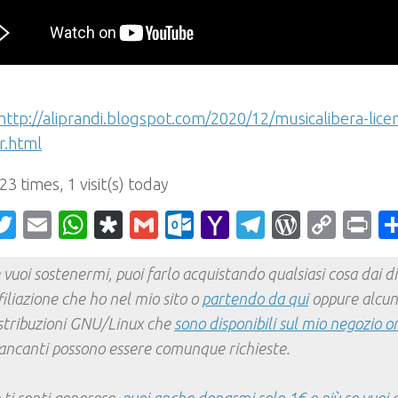
http://aliprandi.blogspot.com/2020/12/musicalibera-lice
r.html
 23 times, 1 visit(s) today
acebook
Twitter
Email
WhatsApp
Diaspora
Gmail
Outlook.com
Yahoo
Telegram
WordPr
Cop
Pr
Mail
Link
 vuoi sostenermi, puoi farlo acquistando qualsiasi cosa dai div
filiazione che ho nel mio sito o
partendo da qui
oppure alcun
stribuzioni GNU/Linux che
sono disponibili sul mio negozio o
ncanti possono essere comunque richieste.