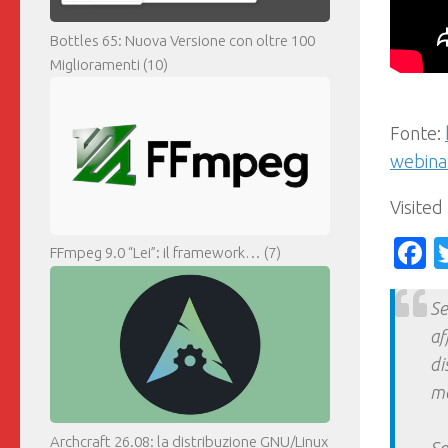
Bottles 65: Nuova Versione con oltre 100
Miglioramenti
(10)
Fonte:
webina
Visited
F
FFmpeg 9.0 “Lei”: il framework…
(7)
Se
af
di
ma
Archcraft 26.08: la distribuzione GNU/Linux