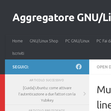
Salta al contenuto
Aggregatore GNU/Lin
Home
GNU/Linux Shop
PC GNU/Linux
PC Fai d
Iscriviti
SEGUICI:
OPEN 
ARTICOLO SUCCESSIVO
Mus
[Guida] Ubuntu: come attivare
l’autenticazione a due fattori con la
Yubikey
lin
ARTICOLO PRECEDENTE