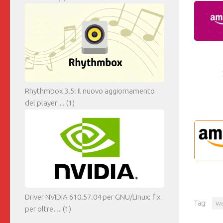
Rhythmbox 3.5: il nuovo aggiornamento
del player…
(1)
Driver NVIDIA 610.57.04 per GNU/Linux: fix
Tag:
We
per oltre…
(1)