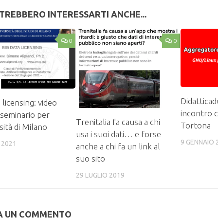
TREBBERO INTERESSARTI ANCHE...
0
0
Didattica
 licensing: video
incontro c
 seminario per
Trenitalia fa causa a chi
Tortona
sità di Milano
usa i suoi dati… e forse
9 GENNAIO 
 2021
anche a chi fa un link al
suo sito
29 LUGLIO 2019
A UN COMMENTO