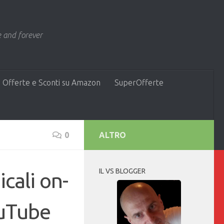
 and forever
 Offerte e Sconti su Amazon
SuperOfferte
0
ALTRO
IL VS BLOGGER
icali on-
ouTube