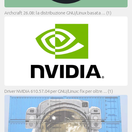
Archcraft 26.08: la distribuzione GNU/Linux basata…
(1)
Driver NVIDIA 610.57.04 per GNU/Linux: fix per oltre…
(1)