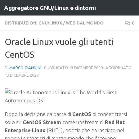
Aggregatore GNU/Linux e dintorni
Salta al contenuto
DISTRIBUZIONI GNU/LINUX
/
WEB DAL MONDO
0
Oracle Linux vuole gli utenti
CentOS
DI
MARCO GIANNINI
· PUBBLICATO
13 DICEMBRE 2020
· AGGIORNATO
13 DICEMBRE 2020
Dopo la decisione da parte di
CentOS
di concentrarsi
solo su
CentOS Stream
come upstream di
Red Hat
Enterprise Linux
(RHEL), notizia che ha lasciato nel
panico i sistemisti di mezzo mondo che facevano