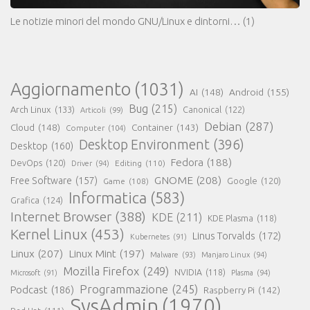
Le notizie minori del mondo GNU/Linux e dintorni…
(1)
Aggiornamento
(1031)
AI
(148)
Android
(155)
Bug
(215)
Arch Linux
(133)
Canonical
(122)
Articoli
(99)
Debian
(287)
Cloud
(148)
Container
(143)
Computer
(104)
Desktop Environment
(396)
Desktop
(160)
Fedora
(188)
DevOps
(120)
Editing
(110)
Driver
(94)
GNOME
(208)
Free Software
(157)
Google
(120)
Game
(108)
Informatica
(583)
Grafica
(124)
Internet Browser
(388)
KDE
(211)
KDE Plasma
(118)
Kernel Linux
(453)
Linus Torvalds
(172)
Kubernetes
(91)
Linux
(207)
Linux Mint
(197)
Malware
(93)
Manjaro Linux
(94)
Mozilla Firefox
(249)
NVIDIA
(118)
Microsoft
(91)
Plasma
(94)
Programmazione
(245)
Podcast
(186)
Raspberry Pi
(142)
SysAdmin
(1970)