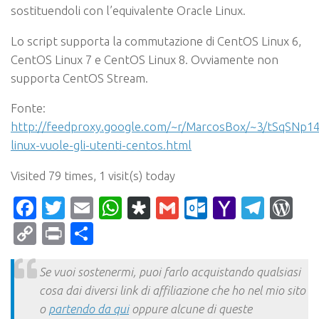
sostituendoli con l’equivalente Oracle Linux.
Lo script supporta la commutazione di CentOS Linux 6,
CentOS Linux 7 e CentOS Linux 8. Ovviamente non
supporta CentOS Stream.
Fonte:
http://feedproxy.google.com/~r/MarcosBox/~3/tSqSNp14
linux-vuole-gli-utenti-centos.html
Visited 79 times, 1 visit(s) today
Facebook
Twitter
Email
WhatsApp
Diaspora
Gmail
Outlook.c
Yahoo
Tele
Wo
Mail
Copy
Print
Condividi
Link
Se vuoi sostenermi, puoi farlo acquistando qualsiasi
cosa dai diversi link di affiliazione che ho nel mio sito
o
partendo da qui
oppure alcune di queste