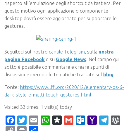
rispetto all’emulazione degli shortcut da tastiera. Per
questo motivo ogni applicazione o componente
desktop dovrà essere aggiornato per supportare le
gestures.
Seguiteci sul
nostro canale Telegram
, sulla
nostra
pagina Facebook
e su
Google News
. Nel campo qui
sotto è possibile commentare e creare spunti di
discussione inerenti le tematiche trattate sul
blog
.
Fonte:
https://www.lffl.org/2020/12/elementary-os-6-
dark-style-e-multi-touch-gestures.html
Visited 33 times, 1 visit(s) today
Facebook
Twitter
Email
WhatsApp
Diaspora
Gmail
Outlook.c
Yahoo
Tele
Wo
Mail
Copy
Print
Condividi