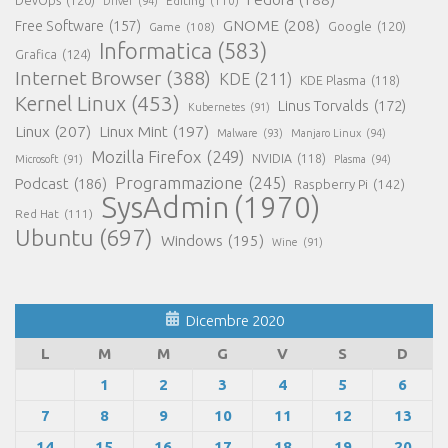
Editing
(110)
Driver
(94)
GNOME
(208)
Free Software
(157)
Google
(120)
Game
(108)
Informatica
(583)
Grafica
(124)
Internet Browser
(388)
KDE
(211)
KDE Plasma
(118)
Kernel Linux
(453)
Linus Torvalds
(172)
Kubernetes
(91)
Linux
(207)
Linux Mint
(197)
Malware
(93)
Manjaro Linux
(94)
Mozilla Firefox
(249)
NVIDIA
(118)
Microsoft
(91)
Plasma
(94)
Programmazione
(245)
Podcast
(186)
Raspberry Pi
(142)
SysAdmin
(1970)
Red Hat
(111)
Ubuntu
(697)
Windows
(195)
Wine
(91)
Dicembre 2020
L
M
M
G
V
S
D
1
2
3
4
5
6
7
8
9
10
11
12
13
14
15
16
17
18
19
20