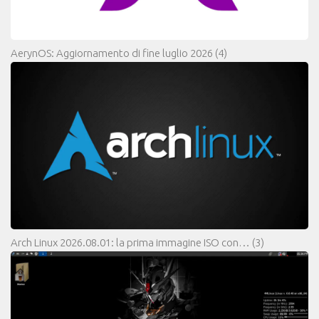
AerynOS: Aggiornamento di fine luglio 2026
(4)
Arch Linux 2026.08.01: la prima immagine ISO con…
(3)