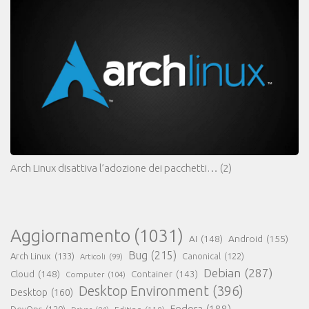
Arch Linux disattiva l’adozione dei pacchetti…
(2)
Aggiornamento
(1031)
AI
(148)
Android
(155)
Bug
(215)
Arch Linux
(133)
Canonical
(122)
Articoli
(99)
Debian
(287)
Cloud
(148)
Container
(143)
Computer
(104)
Desktop Environment
(396)
Desktop
(160)
Fedora
(188)
DevOps
(120)