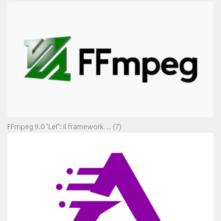
FFmpeg 9.0 “Lei”: il framework…
(7)