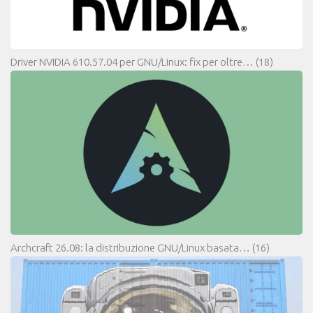
Driver NVIDIA 610.57.04 per GNU/Linux: fix per oltre…
(18)
Archcraft 26.08: la distribuzione GNU/Linux basata…
(16)