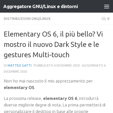
Aggregatore GNU/Linux e dintorni
Salta al contenuto
DISTRIBUZIONI GNU/LINUX
0
Elementary OS 6, il più bello? Vi
mostro il nuovo Dark Style e le
gestures Multi-touch
DI
MATTEO GATTI
· PUBBLICATO
6 DICEMBRE 2020
· AGGIORNATO
6
DICEMBRE 2020
Non ho mai nascosto il mio apprezzamento per
elementary OS
.
La prossima release,
elementary OS 6
, introdurrà
diverse migliorie degne di nota. La prima permetterà di
personalizzare il desktop in base alle proprie