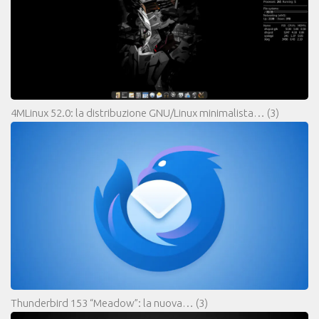
4MLinux 52.0: la distribuzione GNU/Linux minimalista…
(3)
Thunderbird 153 “Meadow”: la nuova…
(3)