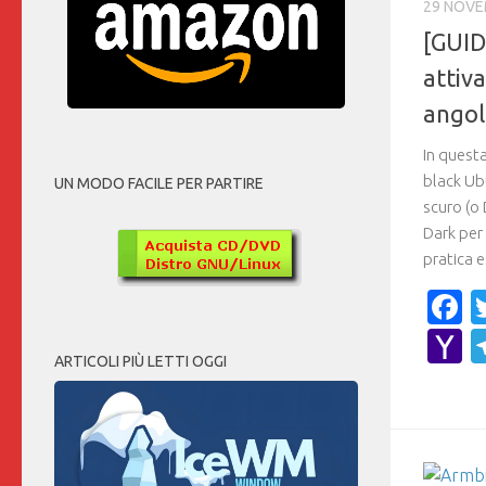
29 NOVE
[GUID
attiv
angol
In quest
black Ub
UN MODO FACILE PER PARTIRE
scuro (o
Dark per 
pratica e
F
Y
ARTICOLI PIÙ LETTI OGGI
M