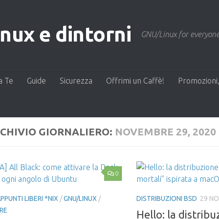
ux e dintorni
GNU/Linux for everyone
a Te
Guide
Sicurezza
Offrimi un Caffè!
Promozioni,
CHIVIO GIORNALIERO:
NOVEMBRE 29, 2020
0
PPUNTI LIBERI *NIX
/
GNU/LINUX
/
DISTRIBUZIONI BSD
29 N
RE
Hello: la distrib