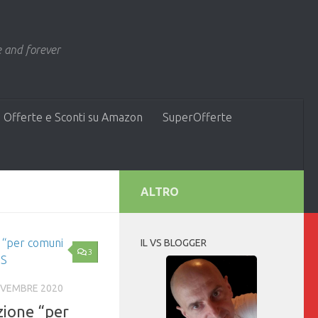
 and forever
 Offerte e Sconti su Amazon
SuperOfferte
ALTRO
IL VS BLOGGER
3
OVEMBRE 2020
uzione “per