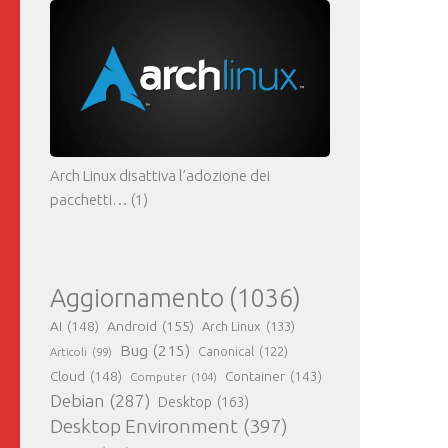
Arch Linux disattiva l’adozione dei
pacchetti…
(1)
Aggiornamento
(1036)
AI
(148)
Android
(155)
Arch Linux
(133)
Bug
(215)
Canonical
(122)
Articoli
(99)
Cloud
(148)
Container
(143)
Computer
(104)
Debian
(287)
Desktop
(163)
Desktop Environment
(397)