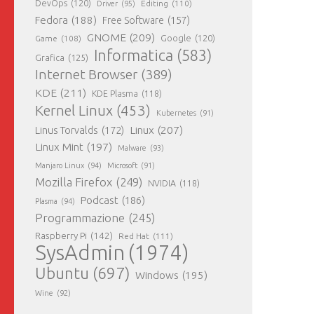
DevOps
(120)
Editing
(110)
Driver
(95)
Fedora
(188)
Free Software
(157)
GNOME
(209)
Game
(108)
Google
(120)
Informatica
(583)
Grafica
(125)
Internet Browser
(389)
KDE
(211)
KDE Plasma
(118)
Kernel Linux
(453)
Kubernetes
(91)
Linux
(207)
Linus Torvalds
(172)
Linux Mint
(197)
Malware
(93)
Manjaro Linux
(94)
Microsoft
(91)
Mozilla Firefox
(249)
NVIDIA
(118)
Podcast
(186)
Plasma
(94)
Programmazione
(245)
Raspberry Pi
(142)
Red Hat
(111)
SysAdmin
(1974)
Ubuntu
(697)
Windows
(195)
Wine
(92)