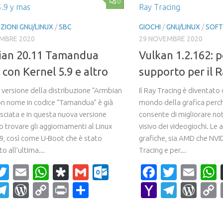
0
ZIONI GNU/LINUX
/
SBC
GIOCHI
/
GNU/LINUX
/
SOF
MBRE 2020
29 NOVEMBRE 2020
ian 20.11 Tamandua
Vulkan 1.2.162: p
 con Kernel 5.9 e altro
supporto per il 
 versione della distribuzione “Armbian
Il Ray Tracing è diventat
on nome in codice “Tamandua” è già
mondo della grafica perc
asciata e in questa nuova versione
consente di migliorare n
 trovare gli aggiornamenti al Linux
visivo dei videogiochi. Le 
.9, così come U-Boot che è stato
grafiche, sia AMD che NVI
o all’ultima...
Tracing e per...
acebook
Twitter
Email
WhatsApp
Diaspora
Gmail
Outlook.com
Faceboo
Twitte
Ema
ahoo
Telegram
WordPress
Copy
Print
Condividi
Yahoo
Teleg
Wor
ail
Link
Mail