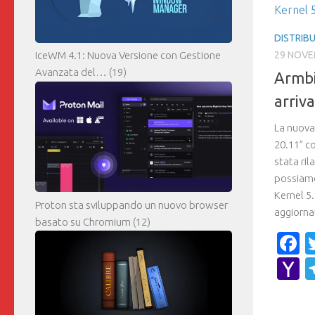
DISTRIBU
29 NOVE
IceWM 4.1: Nuova Versione con Gestione
Avanzata del…
(19)
Armb
arriva
La nuova
20.11” c
stata ril
possiamo
Kernel 5
Proton sta sviluppando un nuovo browser
aggiornat
basato su Chromium
(12)
F
Y
M