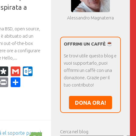
spirata a
Alessandro Magnaterra
ma BSD, open source,
i è abituato ad un
i out-of-the-box
OFFRIMI UN CAFFÈ
ere ore a configurare
Se trovi utile questo blog e
 Hello,...
vuoi supportarlo, puoi
k
r
il
WhatsApp
Diaspora
Gmail
Outlook.com
offrirmi un caffè con una
donazione. Grazie per il
ram
dPress
Copy
Print
Condividi
tuo contributo!
Link
DONA ORA!
Cerca nel blog