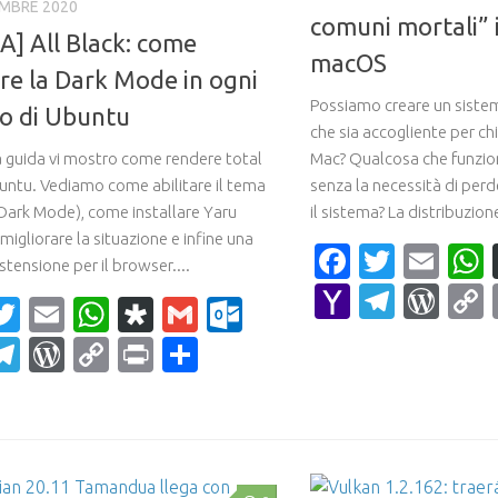
MBRE 2020
comuni mortali” i
A] All Black: come
macOS
are la Dark Mode in ogni
Possiamo creare un siste
o di Ubuntu
che sia accogliente per ch
a guida vi mostro come rendere total
Mac? Qualcosa che funzion
untu. Vediamo come abilitare il tema
senza la necessità di perd
 Dark Mode), come installare Yaru
il sistema? La distribuzione
migliorare la situazione e infine una
Faceboo
Twitte
Ema
stensione per il browser....
Yahoo
Teleg
Wor
acebook
Twitter
Email
WhatsApp
Diaspora
Gmail
Outlook.com
Mail
ahoo
Telegram
WordPress
Copy
Print
Condividi
ail
Link