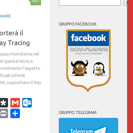
0
Cer
TWARE
GRUPPO FACEBOOK
orterà il
Ray Tracing
o quasi monotema nel
hè questa tecnica
otevolmente l’aspetto
attuali schede
DIA, supportano il Ray
k
r
il
WhatsApp
Diaspora
Gmail
Outlook.com
ram
dPress
Copy
Print
Condividi
GRUPPO TELEGRAM
Link