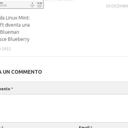
30 DICEMBR
 da Linux Mint:
ft diventa una
 Blueman
isce Blueberry
O 2022
A UN COMMENTO
mento
*
e
*
Email
*