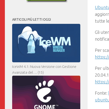
Ubuntu
aggiorn
ARTICOLI PIÙ LETTI OGGI
tutte l
Gli ute
notific
Per sca
https:
IceWM 4.1: Nuova Versione con Gestione
Per ult
Avanzata del…
(15)
20.04.1
https:
Fonte:
ubuntu