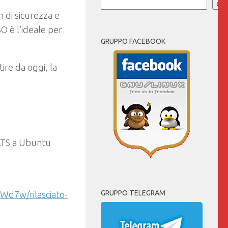
Cer
h di sicurezza e
SO è l’ideale per
GRUPPO FACEBOOK
ire da oggi, la
 LTS a Ubuntu
GRUPPO TELEGRAM
Wd7w/rilasciato-