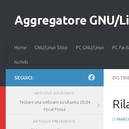
Salta al contenuto
Aggregatore GNU/Lin
Home
GNU/Linux Shop
PC GNU/Linux
PC Fai d
Iscriviti
SEGUICI:
DISTRI
ARTICOLO SUCCESSIVO
Ril
Testare una webcam su Ubuntu 20.04
Focal Fossa
DI
MARCO
ARTICOLO PRECEDENTE