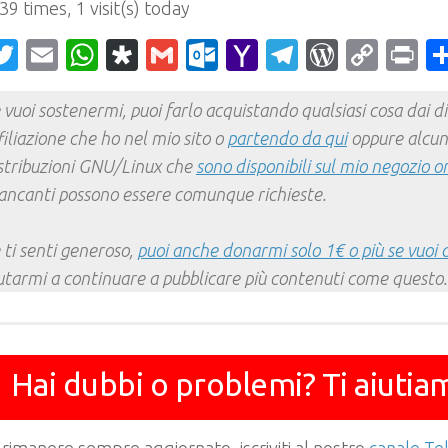
 39 times, 1 visit(s) today
acebook
Twitter
Email
WhatsApp
Diaspora
Gmail
Outlook.com
Yahoo
Telegram
WordPr
Cop
Pr
Mail
Link
 vuoi sostenermi, puoi farlo acquistando qualsiasi cosa dai div
filiazione che ho nel mio sito o
partendo da qui
oppure alcun
stribuzioni GNU/Linux che
sono disponibili sul mio negozio o
ncanti possono essere comunque richieste.
 ti senti generoso,
puoi anche donarmi solo 1€ o più se vuoi 
utarmi a continuare a pubblicare più contenuti come questo.
Hai dubbi o problemi? Ti aiutia
 rimanere sempre aggiornato, iscriviti al nostro
canale T