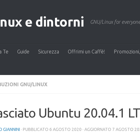
ux e dintorni
GNU/Linux for everyone
a Te
Guide
Sicurezza
Offrimi un Caffè!
Promozioni,
BUZIONI GNU/LINUX
asciato Ubuntu 20.04.1 L
 GIANNINI
· PUBBLICATO
6 AGOSTO 2020
· AGGIORNATO
7 AGOSTO 20