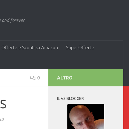
 and forever
 Offerte e Sconti su Amazon
SuperOfferte
0
ALTRO
IL VS BLOGGER
TS
20