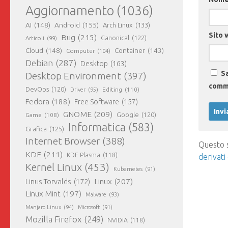
Aggiornamento
(1036)
AI
(148)
Android
(155)
Arch Linux
(133)
Sito 
Bug
(215)
Canonical
(122)
Articoli
(99)
Cloud
(148)
Container
(143)
Computer
(104)
Debian
(287)
Desktop
(163)
Sa
Desktop Environment
(397)
comm
DevOps
(120)
Editing
(110)
Driver
(95)
Fedora
(188)
Free Software
(157)
GNOME
(209)
Game
(108)
Google
(120)
Informatica
(583)
Grafica
(125)
Internet Browser
(388)
Questo s
KDE
(211)
KDE Plasma
(118)
derivati
Kernel Linux
(453)
Kubernetes
(91)
Linux
(207)
Linus Torvalds
(172)
Linux Mint
(197)
Malware
(93)
Manjaro Linux
(94)
Microsoft
(91)
Mozilla Firefox
(249)
NVIDIA
(118)