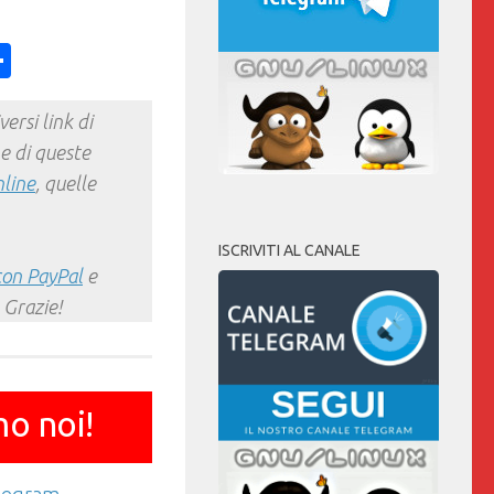
ess
y
int
Condividi
ersi link di
e di queste
nline
, quelle
ISCRIVITI AL CANALE
con PayPal
e
 Grazie!
mo noi!
elegram
.