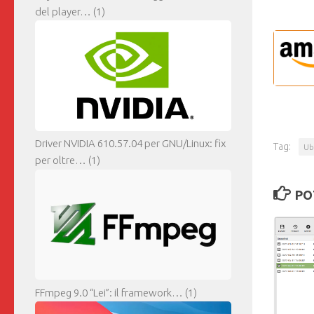
del player…
(1)
Driver NVIDIA 610.57.04 per GNU/Linux: fix
Tag:
Ub
per oltre…
(1)
PO
FFmpeg 9.0 “Lei”: il framework…
(1)