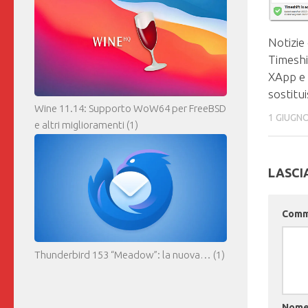
Notizie
Timeshi
XApp e
sostitu
Wine 11.14: Supporto WoW64 per FreeBSD
1 GIUGN
e altri miglioramenti
(1)
LASCI
Com
Thunderbird 153 “Meadow”: la nuova…
(1)
Nom