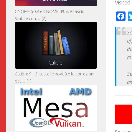
Visited
GNOME 50.4 e GNOME 49.9: Rilascio
F
Stabile con…
(2)
Se
af
di
ma
Se
Calibre 9.13: tutte le novità e le correzioni
del…
(1)
ai
Se vuoi