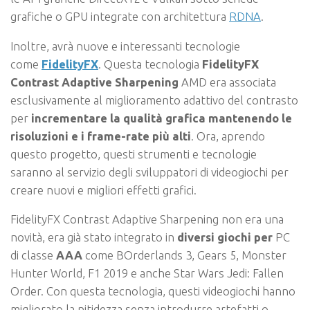
grafiche o GPU integrate con architettura
RDNA
.
Inoltre, avrà nuove e interessanti tecnologie
come
FidelityFX
. Questa tecnologia
FidelityFX
Contrast Adaptive Sharpening
AMD era associata
esclusivamente al miglioramento adattivo del contrasto
per
incrementare la qualità grafica mantenendo le
risoluzioni e i frame-rate più alti
. Ora, aprendo
questo progetto, questi strumenti e tecnologie
saranno al servizio degli sviluppatori di videogiochi per
creare nuovi e migliori effetti grafici.
FidelityFX Contrast Adaptive Sharpening non era una
novità, era già stato integrato in
diversi giochi per
PC
di classe
AAA
come BOrderlands 3, Gears 5, Monster
Hunter World, F1 2019 e anche Star Wars Jedi: Fallen
Order. Con questa tecnologia, questi videogiochi hanno
migliorato la nitidezza senza introdurre artefatti o