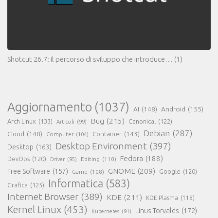
Shotcut 26.7: il percorso di sviluppo che introduce…
(1)
Aggiornamento
(1037)
AI
(148)
Android
(155)
Bug
(215)
Arch Linux
(133)
Canonical
(122)
Articoli
(99)
Debian
(287)
Cloud
(148)
Container
(143)
Computer
(104)
Desktop Environment
(397)
Desktop
(163)
Fedora
(188)
DevOps
(120)
Editing
(110)
Driver
(95)
GNOME
(209)
Free Software
(157)
Game
(108)
Google
(120)
Informatica
(583)
Grafica
(125)
Internet Browser
(389)
KDE
(211)
KDE Plasma
(118)
Kernel Linux
(453)
Linus Torvalds
(172)
Kubernetes
(91)