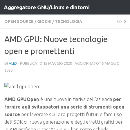
Aggregatore GNU/Linux e dintorni
Salta al contenuto
OPEN SOURCE
/
GIOCHI
/
TECNOLOGIA
0
AMD GPU: Nuove tecnologie
open e promettenti
DI
ALEX
· PUBBLICATO
15 MAGGIO 2020
· AGGIORNATO
15 MAGGIO
2020
AMD GPUOpen
è una nuova iniziativa dell’azienda
per
fornire agli sviluppatori una serie di strumenti open
source
per lavorare sui loro progetti futuri e fare uso
dell’SDK di nuova generazione e degli effetti grafici per
le API grafiche DirectX12 e Vulkan sotto schede