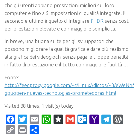
che gli utenti abbiano prestazioni migliori sui loro
computer e fino a 5 impostazioni di qualità integrate. Il
secondo e ultimo è quello di integrare
l’HDR
senza costi
per prestazioni elevate e con maggiore semplicità.
In breve, una buona suite per gli sviluppatori che
possono migliorare la qualità grafica e dare più realismo
alla grafica dei videogiochi senza pagare troppe penalità
in fatto di prestazione e il tutto con maggiore facilità …
Fonte:
http://feedproxy.google.com/~r/LinuxAdictos/~3/eWeN
gpuopen-nuevas-tecnologias-prometedoras.html
Visited 38 times, 1 visit(s) today
Facebook
Twitter
Email
WhatsApp
Diaspora
Gmail
Outlook.c
Yahoo
Tele
Wo
Mail
Copy
Print
Condividi