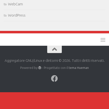
WebCam
WordPress
Aggregatore GNU/Linux e dintorni © 2026. Tutti i diritti riservati.
Powered by
- Progettato con il
tema Hueman