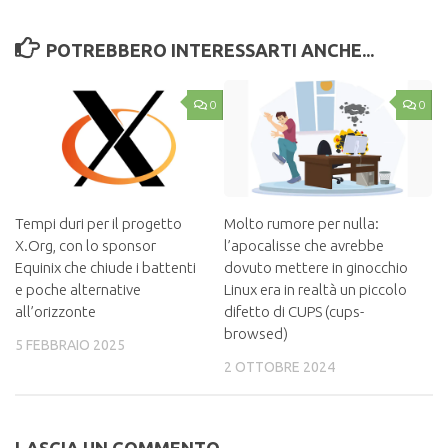
POTREBBERO INTERESSARTI ANCHE...
0
0
Tempi duri per il progetto
Molto rumore per nulla:
X.Org, con lo sponsor
l’apocalisse che avrebbe
Equinix che chiude i battenti
dovuto mettere in ginocchio
e poche alternative
Linux era in realtà un piccolo
all’orizzonte
difetto di CUPS (cups-
browsed)
5 FEBBRAIO 2025
2 OTTOBRE 2024
LASCIA UN COMMENTO