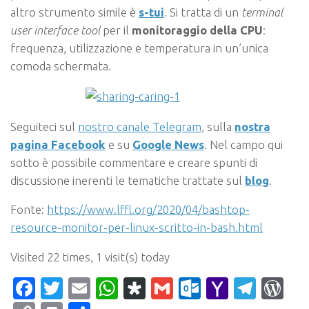
altro strumento simile è
s-tui
. Si tratta di un
terminal
user interface tool
per il
monitoraggio della CPU
:
frequenza, utilizzazione e temperatura in un’unica
comoda schermata.
Seguiteci sul
nostro canale Telegram
, sulla
nostra
pagina Facebook
e su
Google News
. Nel campo qui
sotto è possibile commentare e creare spunti di
discussione inerenti le tematiche trattate sul
blog
.
Fonte:
https://www.lffl.org/2020/04/bashtop-
resource-monitor-per-linux-scritto-in-bash.html
Visited 22 times, 1 visit(s) today
Facebook
Twitter
Email
WhatsApp
Diaspora
Gmail
Outlook.c
Yahoo
Tele
Wo