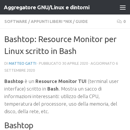
Aggregatore GNU/Linux e dintorni
Salta al contenuto
SOFTWARE
/
APPUNTI LIBERI *NIX
/
GUIDE
0
Bashtop: Resource Monitor per
Linux scritto in Bash
DI
MATTEO GATTI
· PUBBLICATO
30 APRILE 2020
· AGGIORNATO
6
SETTEMBRE 2020
Bashtop
è un
Resource Monitor TUI
(terminal user
interface) scritto in
Bash
. Mostra un sacco di
informazioni interessanti: utilizzo della CPU,
temperatura del processore, uso della memoria, del
disco, della rete, etc.
Bashtop