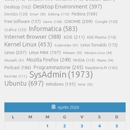
Desktop Environment
(397)
Desktop
(162)
Fedora
(188)
DevOps
(120)
Editing
(110)
Driver
(95)
GNOME
(209)
Free Software
(157)
Game
(108)
Google
(120)
Informatica
(583)
Grafica
(125)
Internet Browser
(388)
KDE
(211)
KDE Plasma
(118)
Kernel Linux
(453)
Linus Torvalds
(172)
Kubernetes
(91)
Linux
(207)
Linux Mint
(197)
Malware
(93)
Manjaro Linux
(94)
Mozilla Firefox
(249)
NVIDIA
(118)
Microsoft
(91)
Plasma
(94)
Programmazione
(245)
Podcast
(186)
Raspberry Pi
(142)
SysAdmin
(1973)
Red Hat
(111)
Ubuntu
(697)
Windows
(195)
Wine
(92)
Aprile 2020
L
M
M
G
V
S
D
1
2
3
4
5