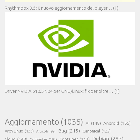
Rhythmbox 3.5: il nuovo aggiornamento del player…
(1)
Driver NVIDIA 610.57.04 per GNU/Linux: fix per oltre…
(1)
Aggiornamento
(1035)
AI
(148)
Android
(155)
Bug
(215)
Arch Linux
(133)
Canonical
(122)
Articoli
(99)
Debian
(287)
Cloud
(148)
Container
(143)
Computer
(104)