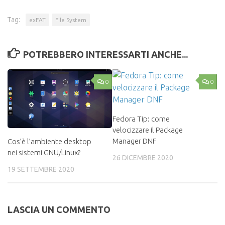
Tag:
exFAT
File System
POTREBBERO INTERESSARTI ANCHE...
0
0
Fedora Tip: come
velocizzare il Package
Manager DNF
Cos’è l’ambiente desktop
nei sistemi GNU/Linux?
26 DICEMBRE 2020
19 SETTEMBRE 2020
LASCIA UN COMMENTO