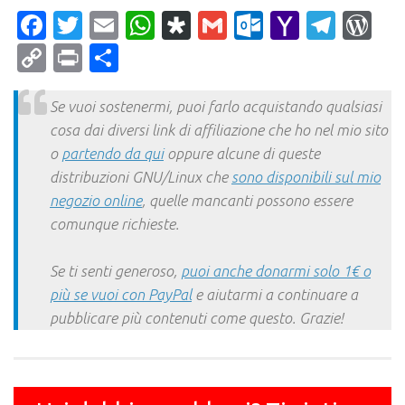
Facebook
Twitter
Email
WhatsApp
Diaspora
Gmail
Outlook.c
Yahoo
Tele
Wo
Mail
Copy
Print
Condividi
Link
Se vuoi sostenermi, puoi farlo acquistando qualsiasi
cosa dai diversi link di affiliazione che ho nel mio sito
o
partendo da qui
oppure alcune di queste
distribuzioni GNU/Linux che
sono disponibili sul mio
negozio online
, quelle mancanti possono essere
comunque richieste.
Se ti senti generoso,
puoi anche donarmi solo 1€ o
più se vuoi con PayPal
e aiutarmi a continuare a
pubblicare più contenuti come questo. Grazie!