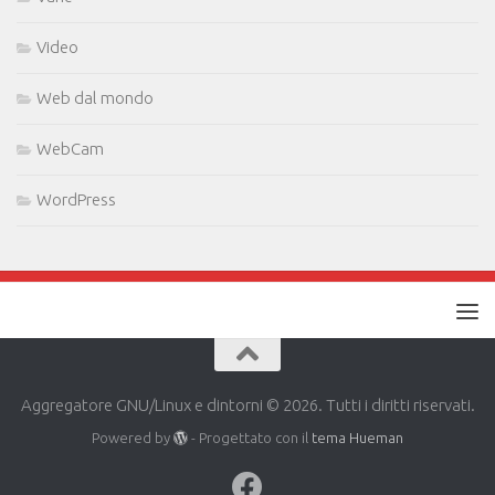
Video
Web dal mondo
WebCam
WordPress
Aggregatore GNU/Linux e dintorni © 2026. Tutti i diritti riservati.
Powered by
- Progettato con il
tema Hueman