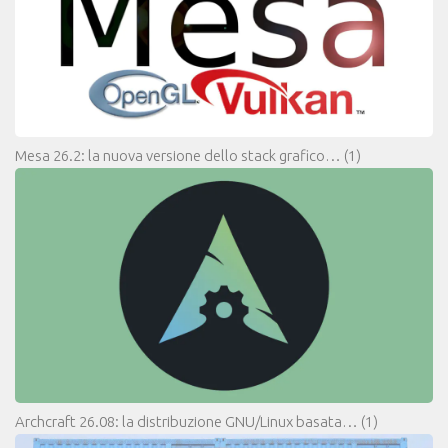
Mesa 26.2: la nuova versione dello stack grafico…
(1)
Archcraft 26.08: la distribuzione GNU/Linux basata…
(1)