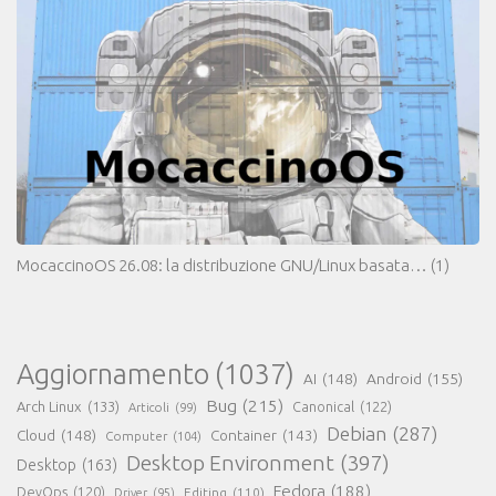
MocaccinoOS 26.08: la distribuzione GNU/Linux basata…
(1)
Aggiornamento
(1037)
AI
(148)
Android
(155)
Bug
(215)
Arch Linux
(133)
Canonical
(122)
Articoli
(99)
Debian
(287)
Cloud
(148)
Container
(143)
Computer
(104)
Desktop Environment
(397)
Desktop
(163)
Fedora
(188)
DevOps
(120)
Editing
(110)
Driver
(95)