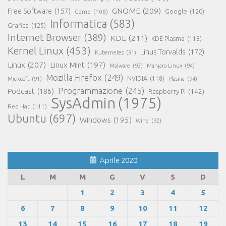
GNOME
(209)
Free Software
(157)
Game
(108)
Google
(120)
Informatica
(583)
Grafica
(125)
Internet Browser
(389)
KDE
(211)
KDE Plasma
(118)
Kernel Linux
(453)
Linus Torvalds
(172)
Kubernetes
(91)
Linux
(207)
Linux Mint
(197)
Malware
(93)
Manjaro Linux
(94)
Mozilla Firefox
(249)
NVIDIA
(118)
Microsoft
(91)
Plasma
(94)
Programmazione
(245)
Podcast
(186)
Raspberry Pi
(142)
SysAdmin
(1975)
Red Hat
(111)
Ubuntu
(697)
Windows
(195)
Wine
(92)
Aprile 2020
L
M
M
G
V
S
D
1
2
3
4
5
6
7
8
9
10
11
12
13
14
15
16
17
18
19