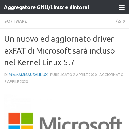
Aggregatore GNU/Linux e dintorni
Salta al contenuto
SOFTWARE
0
Un nuovo ed aggiornato driver
exFAT di Microsoft sarà incluso
nel Kernel Linux 5.7
DI
MIAMAMMAUSALINUX
· PUBBLICATO
2 APRILE 2020
· AGGIORNATO
2 APRILE 2020