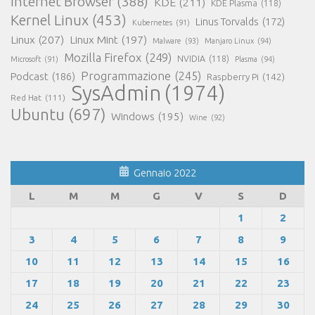
Internet Browser
(388)
KDE
(211)
KDE Plasma
(118)
Kernel Linux
(453)
Linus Torvalds
(172)
Kubernetes
(91)
Linux
(207)
Linux Mint
(197)
Malware
(93)
Manjaro Linux
(94)
Mozilla Firefox
(249)
NVIDIA
(118)
Microsoft
(91)
Plasma
(94)
Programmazione
(245)
Podcast
(186)
Raspberry Pi
(142)
SysAdmin
(1974)
Red Hat
(111)
Ubuntu
(697)
Windows
(195)
Wine
(92)
Gennaio 2022
L
M
M
G
V
S
D
1
2
3
4
5
6
7
8
9
10
11
12
13
14
15
16
17
18
19
20
21
22
23
24
25
26
27
28
29
30