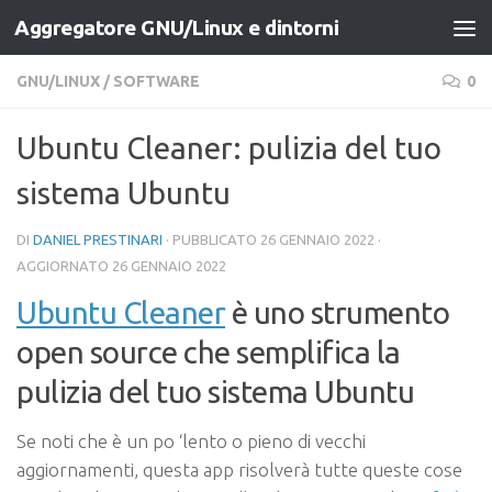
Aggregatore GNU/Linux e dintorni
Salta al contenuto
GNU/LINUX
/
SOFTWARE
0
Ubuntu Cleaner: pulizia del tuo
sistema Ubuntu
DI
DANIEL PRESTINARI
· PUBBLICATO
26 GENNAIO 2022
·
AGGIORNATO
26 GENNAIO 2022
Ubuntu Cleaner
è uno strumento
open source che semplifica la
pulizia del tuo sistema Ubuntu
Se noti che è un po ‘lento o pieno di vecchi
aggiornamenti, questa app risolverà tutte queste cose