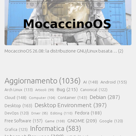
MocaccinoOS 26.08: la distribuzione GNU/Linux basata…
(2)
Aggiornamento
(1036)
AI
(148)
Android
(155)
Bug
(215)
Arch Linux
(133)
Canonical
(122)
Articoli
(99)
Debian
(287)
Cloud
(148)
Container
(143)
Computer
(104)
Desktop Environment
(397)
Desktop
(163)
Fedora
(188)
DevOps
(120)
Editing
(110)
Driver
(95)
GNOME
(209)
Free Software
(157)
Game
(108)
Google
(120)
Informatica
(583)
Grafica
(125)