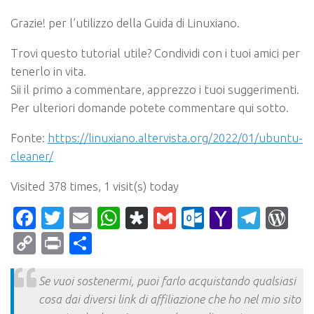
Grazie! per l’utilizzo della Guida di Linuxiano.
Trovi questo tutorial utile? Condividi con i tuoi amici per
tenerlo in vita.
Sii il primo a commentare, apprezzo i tuoi suggerimenti.
Per ulteriori domande potete commentare qui sotto.
Fonte:
https://linuxiano.altervista.org/2022/01/ubuntu-
cleaner/
Visited 378 times, 1 visit(s) today
Facebook
Twitter
Email
WhatsApp
Diaspora
Gmail
Outlook.c
Yahoo
Tele
Wo
Mail
Copy
Print
Condividi
Link
Se vuoi sostenermi, puoi farlo acquistando qualsiasi
cosa dai diversi link di affiliazione che ho nel mio sito