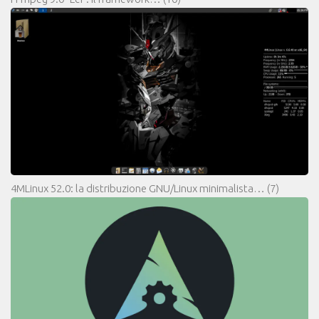
4MLinux 52.0: la distribuzione GNU/Linux minimalista…
(7)