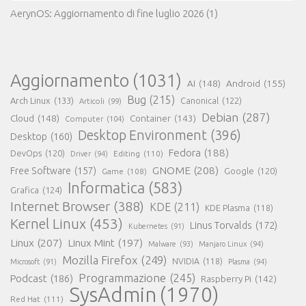
AerynOS: Aggiornamento di fine luglio 2026
(1)
Aggiornamento
(1031)
AI
(148)
Android
(155)
Bug
(215)
Arch Linux
(133)
Canonical
(122)
Articoli
(99)
Debian
(287)
Cloud
(148)
Container
(143)
Computer
(104)
Desktop Environment
(396)
Desktop
(160)
Fedora
(188)
DevOps
(120)
Editing
(110)
Driver
(94)
GNOME
(208)
Free Software
(157)
Google
(120)
Game
(108)
Informatica
(583)
Grafica
(124)
Internet Browser
(388)
KDE
(211)
KDE Plasma
(118)
Kernel Linux
(453)
Linus Torvalds
(172)
Kubernetes
(91)
Linux
(207)
Linux Mint
(197)
Malware
(93)
Manjaro Linux
(94)
Mozilla Firefox
(249)
NVIDIA
(118)
Microsoft
(91)
Plasma
(94)
Programmazione
(245)
Podcast
(186)
Raspberry Pi
(142)
SysAdmin
(1970)
Red Hat
(111)