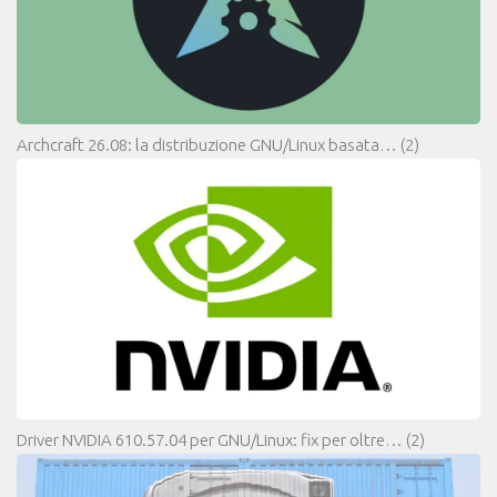
Archcraft 26.08: la distribuzione GNU/Linux basata…
(2)
Driver NVIDIA 610.57.04 per GNU/Linux: fix per oltre…
(2)