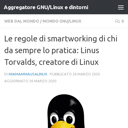
Aggregatore GNU/Linux e dintorni
Salta al contenuto
WEB DAL MONDO
/
MONDO GNU/LINUX
0
Le regole di smartworking di chi
da sempre lo pratica: Linus
Torvalds, creatore di Linux
DI
MIAMAMMAUSALINUX
· PUBBLICATO
26 MARZO 2020
·
AGGIORNATO
26 MARZO 2020