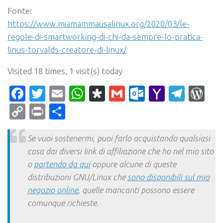
Fonte:
https://www.miamammausalinux.org/2020/03/le-
regole-di-smartworking-di-chi-da-sempre-lo-pratica-
linus-torvalds-creatore-di-linux/
Visited 18 times, 1 visit(s) today
Facebook
Twitter
Email
WhatsApp
Diaspora
Gmail
Outlook.c
Yahoo
Tele
Wo
Mail
Copy
Print
Condividi
Link
Se vuoi sostenermi, puoi farlo acquistando qualsiasi
cosa dai diversi link di affiliazione che ho nel mio sito
o
partendo da qui
oppure alcune di queste
distribuzioni GNU/Linux che
sono disponibili sul mio
negozio online
, quelle mancanti possono essere
comunque richieste.