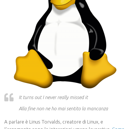
It turns out I never really missed it
Alla fine non ne ho mai sentito la mancanza
A parlare è Linus Torvalds, creatore di Linux, e