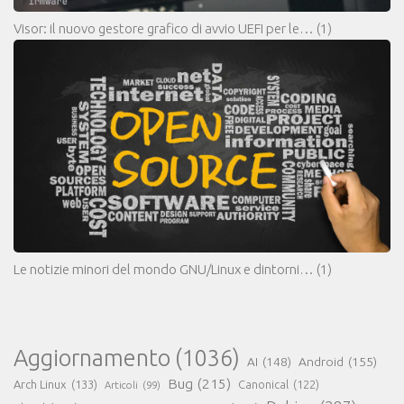
Visor: il nuovo gestore grafico di avvio UEFI per le…
(1)
Le notizie minori del mondo GNU/Linux e dintorni…
(1)
Aggiornamento
(1036)
AI
(148)
Android
(155)
Bug
(215)
Arch Linux
(133)
Canonical
(122)
Articoli
(99)