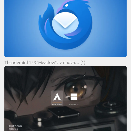
Thunderbird 153 “Meadow”: la nuova…
(1)