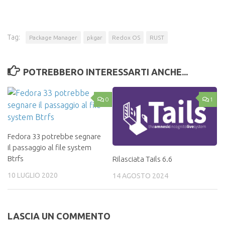
Tag:
Package Manager
pkgar
Redox OS
RUST
POTREBBERO INTERESSARTI ANCHE...
0
1
Fedora 33 potrebbe segnare
il passaggio al file system
Btrfs
Rilasciata Tails 6.6
10 LUGLIO 2020
14 AGOSTO 2024
LASCIA UN COMMENTO