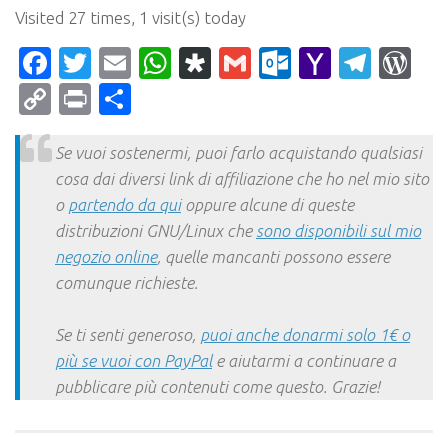
Visited 27 times, 1 visit(s) today
Facebook
Twitter
Email
WhatsApp
Diaspora
Gmail
Outlook.c
Yahoo
Tele
Wo
Mail
Copy
Print
Condividi
Link
Se vuoi sostenermi, puoi farlo acquistando qualsiasi
cosa dai diversi link di affiliazione che ho nel mio sito
o
partendo da qui
oppure alcune di queste
distribuzioni GNU/Linux che
sono disponibili sul mio
negozio online
, quelle mancanti possono essere
comunque richieste.
Se ti senti generoso,
puoi anche donarmi solo 1€ o
più se vuoi con PayPal
e aiutarmi a continuare a
pubblicare più contenuti come questo. Grazie!