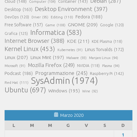
Debian
(287)
Cloud
(148)
Container
(143)
Computer
(104)
Desktop Environment
(397)
Desktop
(163)
Fedora
(188)
DevOps
(120)
Editing
(110)
Driver
(95)
GNOME
(209)
Free Software
(157)
Game
(108)
Google
(120)
Informatica
(583)
Grafica
(125)
Internet Browser
(388)
KDE
(211)
KDE Plasma
(118)
Kernel Linux
(453)
Linus Torvalds
(172)
Kubernetes
(91)
Linux
(207)
Linux Mint
(197)
Malware
(93)
Manjaro Linux
(94)
Mozilla Firefox
(249)
NVIDIA
(118)
Microsoft
(91)
Plasma
(94)
Programmazione
(245)
Podcast
(186)
Raspberry Pi
(142)
SysAdmin
(1974)
Red Hat
(111)
Ubuntu
(697)
Windows
(195)
Wine
(92)
Marzo 2020
L
M
M
G
V
S
D
1