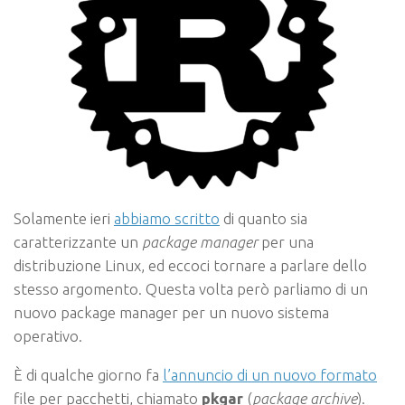
Solamente ieri
abbiamo scritto
di quanto sia
caratterizzante un
package manager
per una
distribuzione Linux, ed eccoci tornare a parlare dello
stesso argomento. Questa volta però parliamo di un
nuovo package manager per un nuovo sistema
operativo.
È di qualche giorno fa
l’annuncio di un nuovo formato
file per pacchetti, chiamato
pkgar
(
package archive
).