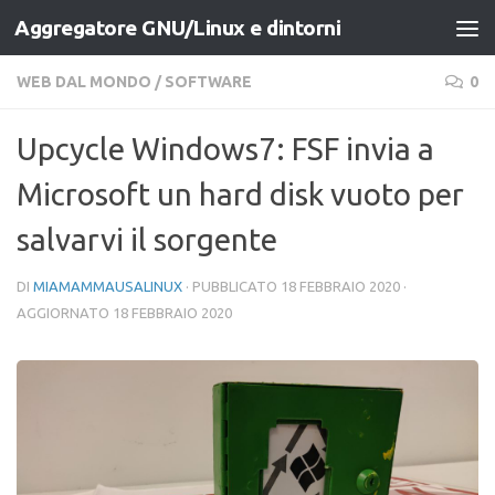
Aggregatore GNU/Linux e dintorni
Salta al contenuto
WEB DAL MONDO
/
SOFTWARE
0
Upcycle Windows7: FSF invia a
Microsoft un hard disk vuoto per
salvarvi il sorgente
DI
MIAMAMMAUSALINUX
· PUBBLICATO
18 FEBBRAIO 2020
·
AGGIORNATO
18 FEBBRAIO 2020