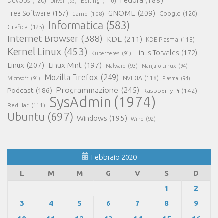
Fedora
(188)
DevOps
(120)
Editing
(110)
Driver
(95)
GNOME
(209)
Free Software
(157)
Game
(108)
Google
(120)
Informatica
(583)
Grafica
(125)
Internet Browser
(388)
KDE
(211)
KDE Plasma
(118)
Kernel Linux
(453)
Linus Torvalds
(172)
Kubernetes
(91)
Linux
(207)
Linux Mint
(197)
Malware
(93)
Manjaro Linux
(94)
Mozilla Firefox
(249)
NVIDIA
(118)
Microsoft
(91)
Plasma
(94)
Programmazione
(245)
Podcast
(186)
Raspberry Pi
(142)
SysAdmin
(1974)
Red Hat
(111)
Ubuntu
(697)
Windows
(195)
Wine
(92)
Febbraio 2020
L
M
M
G
V
S
D
1
2
3
4
5
6
7
8
9