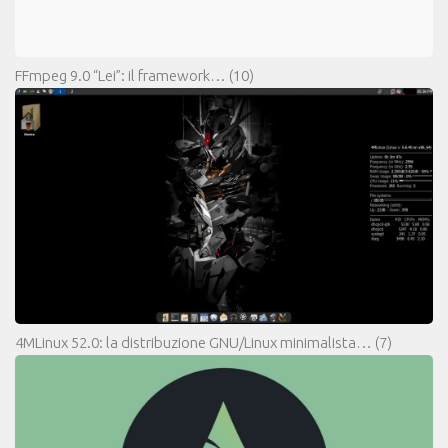
FFmpeg 9.0 “Lei”: il framework…
(10)
4MLinux 52.0: la distribuzione GNU/Linux minimalista…
(7)