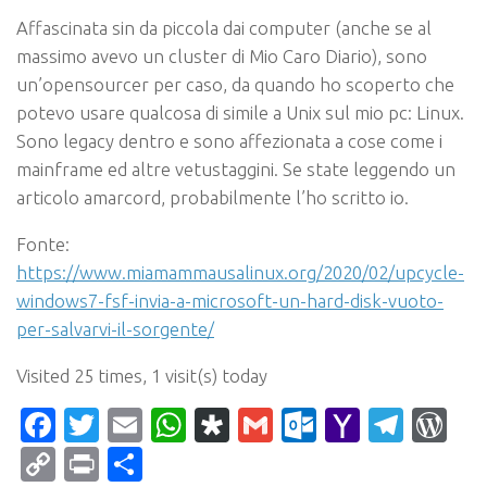
Affascinata sin da piccola dai computer (anche se al
massimo avevo un cluster di Mio Caro Diario), sono
un’opensourcer per caso, da quando ho scoperto che
potevo usare qualcosa di simile a Unix sul mio pc: Linux.
Sono legacy dentro e sono affezionata a cose come i
mainframe ed altre vetustaggini. Se state leggendo un
articolo amarcord, probabilmente l’ho scritto io.
Fonte:
https://www.miamammausalinux.org/2020/02/upcycle-
windows7-fsf-invia-a-microsoft-un-hard-disk-vuoto-
per-salvarvi-il-sorgente/
Visited 25 times, 1 visit(s) today
Facebook
Twitter
Email
WhatsApp
Diaspora
Gmail
Outlook.c
Yahoo
Tele
Wo
Mail
Copy
Print
Condividi